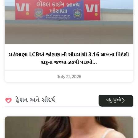
મહેસાણા LCBએ જોટાણાની સીમમાંથી 3.16 લાખના વિદેશી
દારૂના જથ્થા ઝડપી પાડ્યો…
July 21, 2026
ફેશન અને સૌંદર્ય
વધુ જુઓ