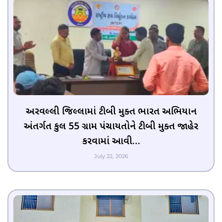
અરવલ્લી જિલ્લામાં ટીબી મુક્ત ભારત અભિયાન
અંતર્ગત કુલ 55 ગ્રામ પંચાયતોને ટીબી મુક્ત જાહેર
કરવામાં આવી…
July 22, 2026