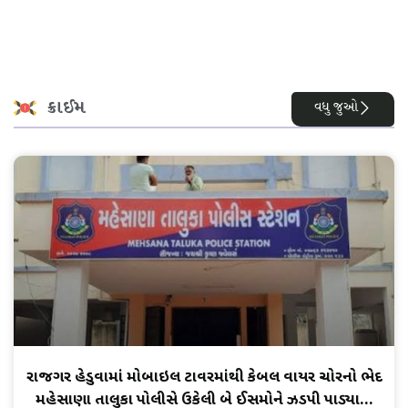
ક્રાઈમ
વધુ જુઓ
રાજગર હેડુવામાં મોબાઇલ ટાવરમાંથી કેબલ વાયર ચોરીનો ભેદ
મહેસાણા તાલુકા પોલીસે ઉકેલી બે ઈસમોને ઝડપી પાડ્યા…