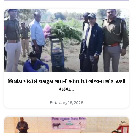
ભિલોડા પોલીસે ટાકાટુકા ગામની સીમમાંથી ગાંજાના છોડ ઝડપી
પાડ્યા…
February 16, 2026