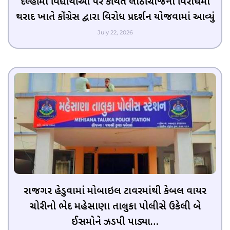
દિલ્હીમાં વિદ્યાર્થીઓ પર કથિત લાઠીચાર્જના વિરોધમાં
થરાદ ખાતે કોંગ્રેસ દ્વારા વિરોધ પ્રદર્શન યોજવામાં આવ્યું
July 22, 2026
રાજગર હેડુવામાં મોબાઇલ ટાવરમાંથી કેબલ વાયર
ચોરીનો ભેદ મહેસાણા તાલુકા પોલીસે ઉકેલી બે
ઈસમોને ઝડપી પાડ્યા…