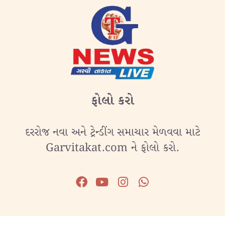
ફોલો કરો
દરરોજ નવા અને ટ્રેન્ડીંગ સમાચાર મેળવવા માટે
Garvitakat.com ને ફોલો કરો.