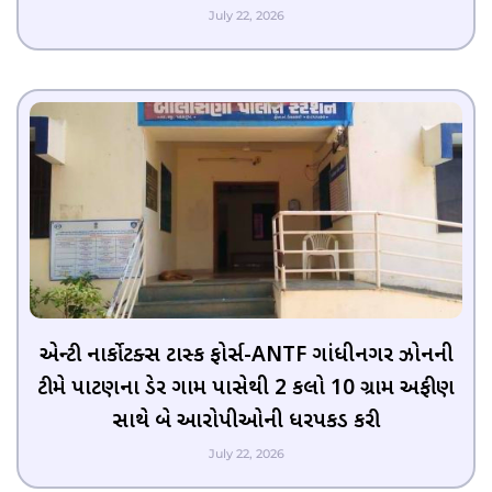
July 22, 2026
એન્ટી નાર્કોટિક્સ ટાસ્ક ફોર્સ-ANTF ગાંધીનગર ઝોનની
ટીમે પાટણના ડેર ગામ પાસેથી 2 કિલો 10 ગ્રામ અફીણ
સાથે બે આરોપીઓની ધરપકડ કરી
July 22, 2026