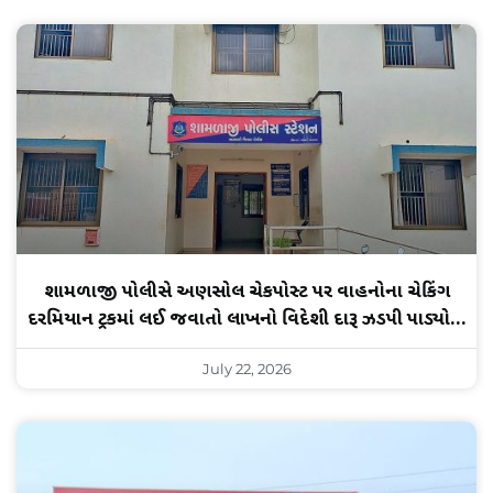
શામળાજી પોલીસે અણસોલ ચેકપોસ્ટ પર વાહનોના ચેકિંગ
દરમિયાન ટ્રકમાં લઈ જવાતો લાખનો વિદેશી દારૂ ઝડપી પાડ્યો…
July 22, 2026