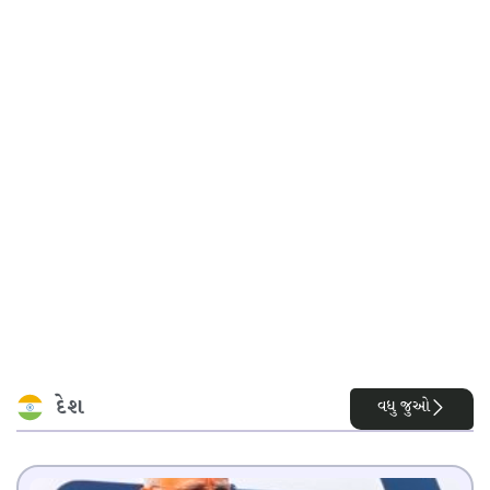
દેશ
વધુ જુઓ