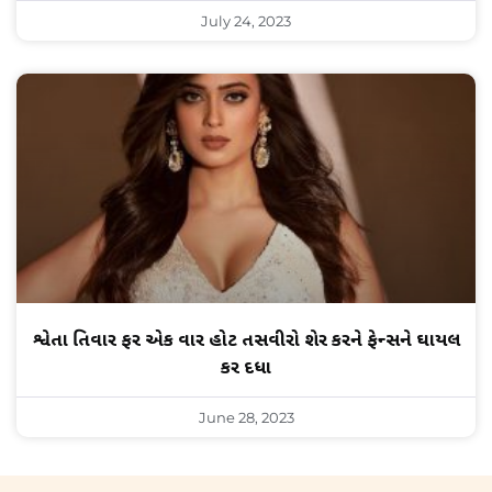
July 24, 2023
શ્વેતા તિવારી ફરી એક વાર હોટ તસવીરો શેર કરીને ફેન્સને ઘાયલ
કરી દીધા
June 28, 2023