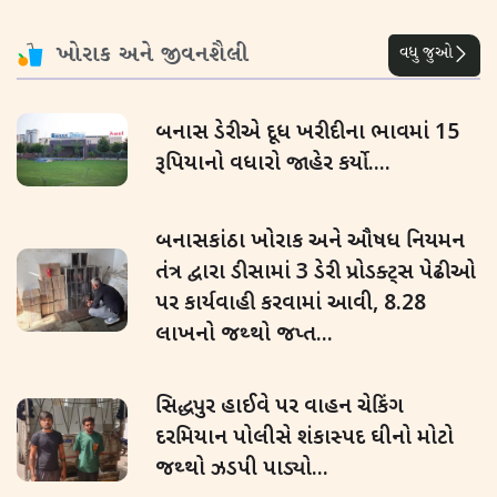
ખોરાક અને જીવનશૈલી
વધુ જુઓ
બનાસ ડેરીએ દૂધ ખરીદીના ભાવમાં 15
રૂપિયાનો વધારો જાહેર કર્યો....
બનાસકાંઠા ખોરાક અને ઔષધ નિયમન
તંત્ર દ્વારા ડીસામાં 3 ડેરી પ્રોડક્ટ્સ પેઢીઓ
પર કાર્યવાહી કરવામાં આવી, 8.28
લાખનો જથ્થો જપ્ત...
સિદ્ધપુર હાઈવે પર વાહન ચેકિંગ
દરમિયાન પોલીસે શંકાસ્પદ ઘીનો મોટો
જથ્થો ઝડપી પાડ્યો...