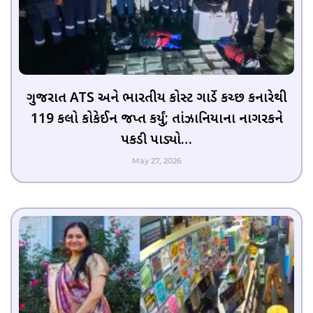
ગુજરાત ATS અને ભારતીય કોસ્ટ ગાર્ડે કચ્છ કિનારેથી
119 કિલો કોકેઈન જપ્ત કર્યું; તાંઝાનિયાના નાગરિકને
પકડી પાડ્યો…
May 27, 2026