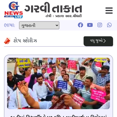
ભાષા:
ટોપ સ્ટોરીઝ
વધુ જુઓ