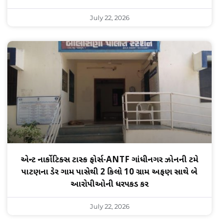
July 22, 2026
એન્ટી નાર્કોટિક્સ ટાસ્ક ફોર્સ-ANTF ગાંધીનગર ઝોનની ટીમે
પાટણના ડેર ગામ પાસેથી 2 કિલો 10 ગ્રામ અફીણ સાથે બે
આરોપીઓની ધરપકડ કરી
July 22, 2026