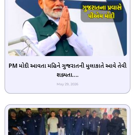
PM મોદી આવતા મહિને ગુજરાતની મુલાકાતે આવે તેવી
શક્યતા….
May 29, 2026