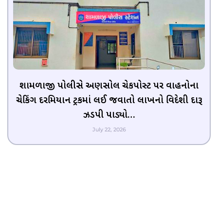
શામળાજી પોલીસે અણસોલ ચેકપોસ્ટ પર વાહનોના
ચેકિંગ દરમિયાન ટ્રકમાં લઈ જવાતો લાખનો વિદેશી દારૂ
ઝડપી પાડ્યો…
July 22, 2026