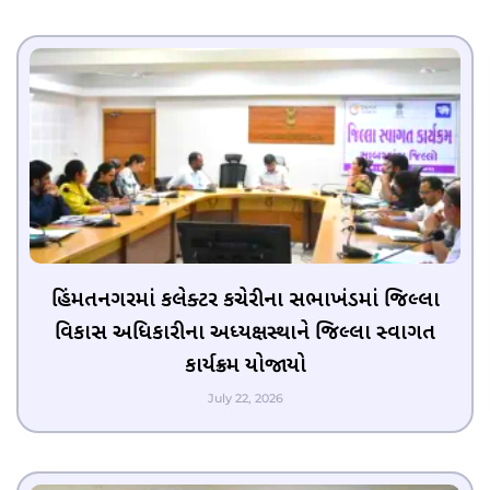
હિંમતનગરમાં કલેક્ટર કચેરીના સભાખંડમાં જિલ્લા
વિકાસ અધિકારીના અધ્યક્ષસ્થાને જિલ્લા સ્વાગત
કાર્યક્રમ યોજાયો
July 22, 2026