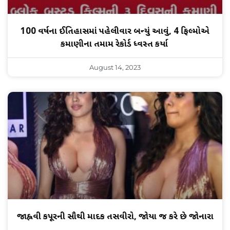
100 વર્ષના ઈતિહાસમાં પહેલીવાર બન્યું આવું, 4 ફિલ્મોએ
કમાણીના તમામ રેકોર્ડ ધ્વસ્ત કર્યા
August 14, 2023
જાહ્નવી કપૂરની સૌથી માદક તસવીરો, જોયા જ કરે છે જોનારા