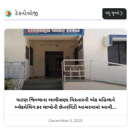
ટેકનોલોજી
વધુ જુઓ
પાટણ જિલ્લાના બાલીસણા વિસ્તારની એક મહિલાને
બ્લેકમેલિંગ કરી લાખોની છેતરપિંડી આચરવામાં આવી…
December 5, 2025