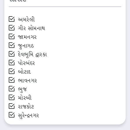
અમરેલી
ગીર સોમનાથ
જામનગર
જુનાગઠ
દેવભૂમિ દ્વારકા
પોરબંદર
બોટાદ
ભાવનગર
ભુજ
મોરબી
રાજકોટ
સુરેન્દ્રનગર