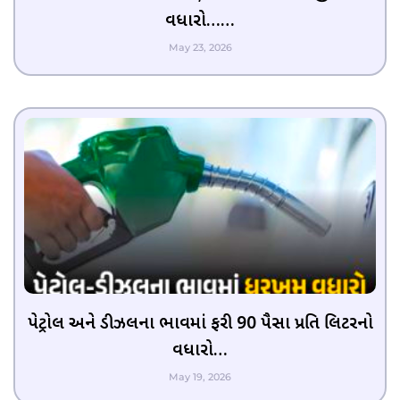
વધારો……
May 23, 2026
પેટ્રોલ અને ડીઝલના ભાવમાં ફરી 90 પૈસા પ્રતિ લિટરનો
વધારો…
May 19, 2026