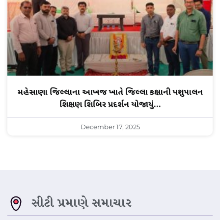
મહેસાણા જિલ્લાના આખજ ખાતે જિલ્લા કક્ષાની પશુપાલન
શિક્ષણ શિબિર પ્રદર્શન યોજાયું…
December 17, 2025
સીટી પ્રમાણે સમાચાર