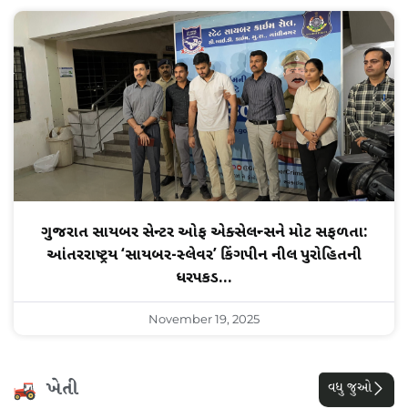
ગુજરાત સાયબર સેન્ટર ઓફ એક્સેલન્સને મોટી સફળતા:
આંતરરાષ્ટ્રીય ‘સાયબર-સ્લેવરી’ કિંગપીન નીલ પુરોહિતની
ધરપકડ…
November 19, 2025
ખેતી
વધુ જુઓ