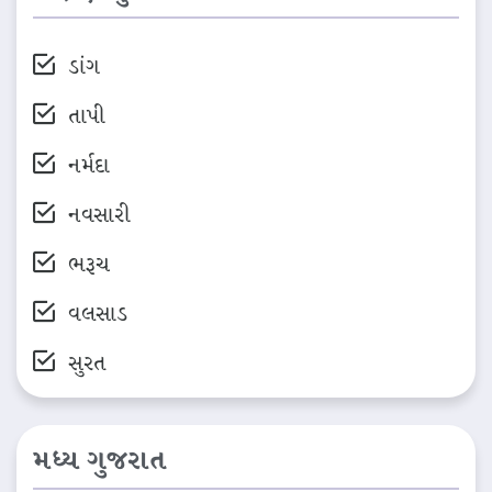
ડાંગ
તાપી
નર્મદા
નવસારી
ભરૂચ
વલસાડ
સુરત
મધ્ય ગુજરાત