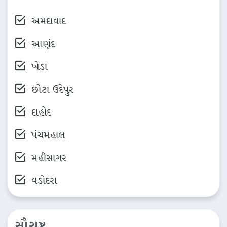
અમદાવાદ
આણંદ
ખેડા
છોટા ઉદેપુર
દાહોદ
પંચમહાલ
મહીસાગર
વડોદરા
સૌરાષ્ટ