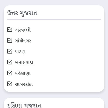
ઉત્તર ગુજરાત
અરવલ્લી
ગાંધીનગર
પાટણ
બનાસકાંઠા
મહેસાણા
સાબરકાંઠા
દક્ષિણ ગુજરાત