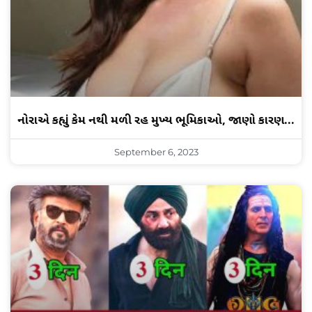
નોરાએ કહ્યું કેમ નથી મળી રહી મુખ્ય ભૂમિકાઓ, જાણો કારણ…
September 6, 2023