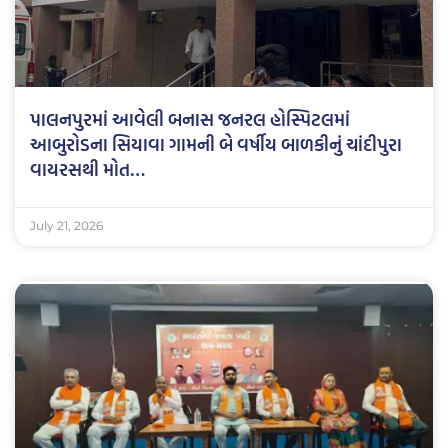
પાલનપુરમાં આવેલી બનાસ જનરલ હોસ્પિટલમાં
આબુરોડના સિયાવા ગામની બે વર્ષીય બાળકીનું ચાંદીપુરા
વાયરસથી મોત…
July 21, 2026