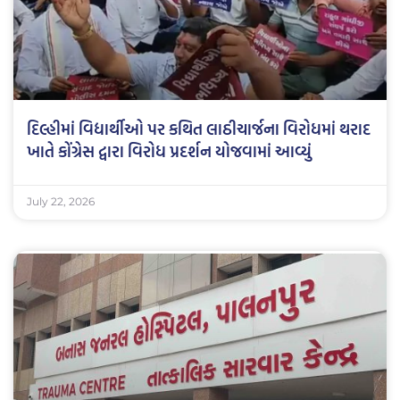
દિલ્હીમાં વિદ્યાર્થીઓ પર કથિત લાઠીચાર્જના વિરોધમાં થરાદ
ખાતે કોંગ્રેસ દ્વારા વિરોધ પ્રદર્શન યોજવામાં આવ્યું
July 22, 2026