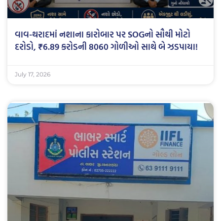
વાવ-થરાદમાં નશાના કારોબાર પર SOGનો સૌથી મોટો
દરોડો, ₹6.89 કરોડની 8060 ગોળીઓ સાથે બે ઝડપાયા!
July 17, 2026