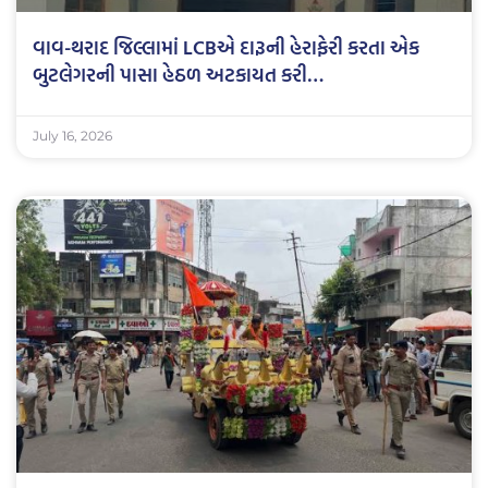
વાવ-થરાદ જિલ્લામાં LCBએ દારૂની હેરાફેરી કરતા એક
બુટલેગરની પાસા હેઠળ અટકાયત કરી…
July 16, 2026