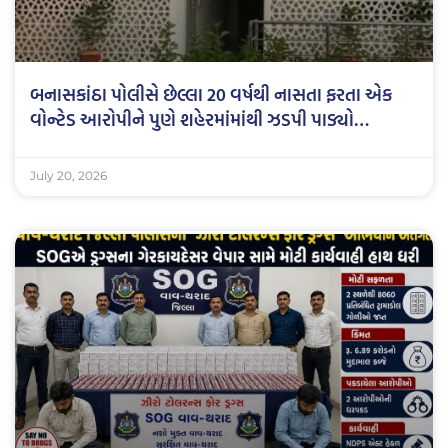
બનાસકાંઠા પોલીસે છેલ્લા 20 વર્ષથી નાસતા ફરતા એક
વોન્ટેડ આરોપીને પુણે શહેરમાંમાંથી ઝડપી પાડ્યો…
July 20, 2026