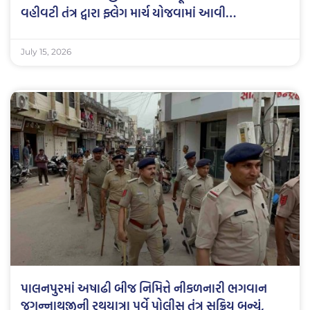
વહીવટી તંત્ર દ્વારા ફ્લેગ માર્ચ યોજવામાં આવી…
July 15, 2026
પાલનપુરમાં અષાઢી બીજ નિમિત્તે નીકળનારી ભગવાન
જગન્નાથજીની રથયાત્રા પૂર્વે પોલીસ તંત્ર સક્રિય બન્યું,