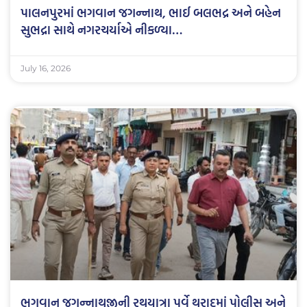
પાલનપુરમાં ભગવાન જગન્નાથ, ભાઈ બલભદ્ર અને બહેન
સુભદ્રા સાથે નગરચર્યાએ નીકળ્યા…
July 16, 2026
ભગવાન જગન્નાથજીની રથયાત્રા પૂર્વે થરાદમાં પોલીસ અને