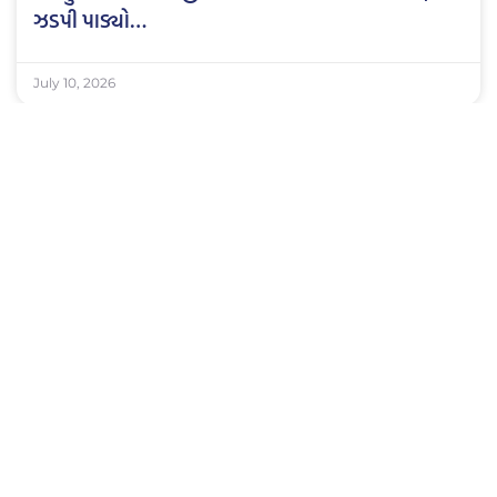
ઝડપી પાડ્યો…
July 10, 2026
અમીરગઢ બોર્ડર ચેકપોસ્ટ પરથી પોલીસે ભારતીય
બનાવટના વિદેશી દારૂનો મોટો જથ્થો ઝડપી પાડ્યો…