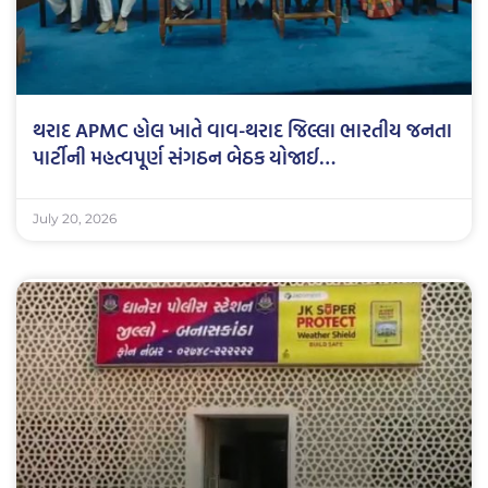
થરાદ APMC હોલ ખાતે વાવ-થરાદ જિલ્લા ભારતીય જનતા
પાર્ટીની મહત્વપૂર્ણ સંગઠન બેઠક યોજાઈ…
July 20, 2026