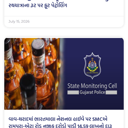
રથયાત્રાના રૂટ પર ફૂટ પેટ્રોલિંગ
July 15, 2026
વાવ-થરાદમાં ભારતમાલા નેશનલ હાઈવે પર SMCએ
રામપુરા-એટા રોડ નજીક દરોડો પાડી 14.59 લાખનો દારૂ