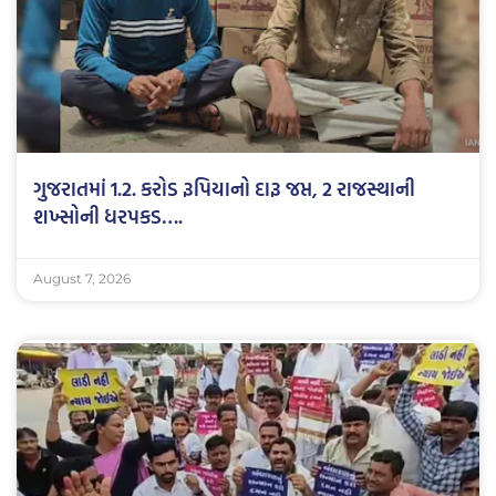
ગુજરાતમાં 1.2. કરોડ રૂપિયાનો દારૂ જપ્ત, 2 રાજસ્થાની
શખ્સોની ધરપકડ….
August 7, 2026