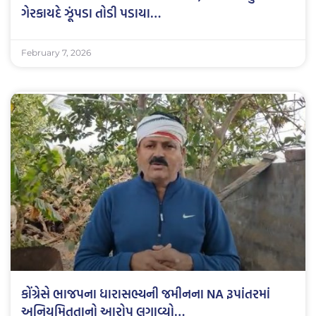
ગેરકાયદે ઝૂંપડા તોડી પડાયા…
February 7, 2026
કોંગ્રેસે ભાજપના ધારાસભ્યની જમીનના NA રૂપાંતરમાં
અનિયમિતતાનો આરોપ લગાવ્યો…