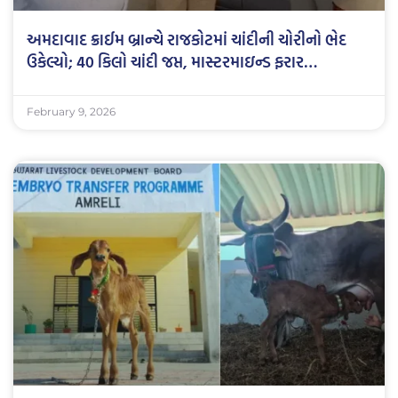
અમદાવાદ ક્રાઈમ બ્રાન્ચે રાજકોટમાં ચાંદીની ચોરીનો ભેદ
ઉકેલ્યો; 40 કિલો ચાંદી જપ્ત, માસ્ટરમાઇન્ડ ફરાર…
February 9, 2026