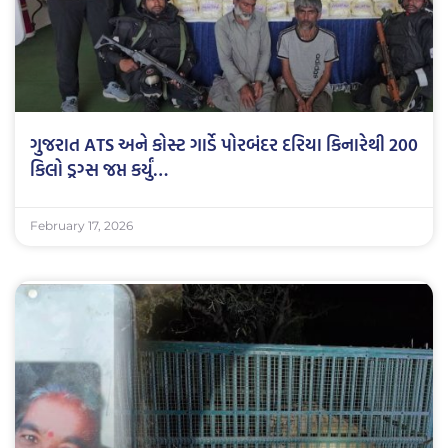
ગુજરાત ATS અને કોસ્ટ ગાર્ડે પોરબંદર દરિયા કિનારેથી 200
કિલો ડ્રગ્સ જપ્ત કર્યું…
February 17, 2026