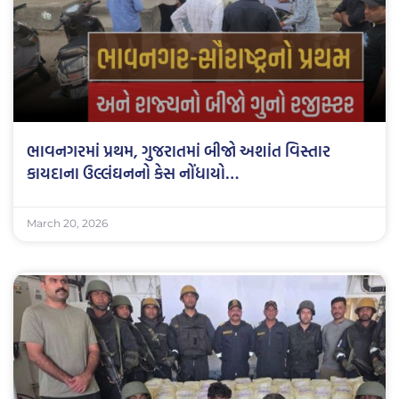
ભાવનગરમાં પ્રથમ, ગુજરાતમાં બીજો અશાંત વિસ્તાર
કાયદાના ઉલ્લંઘનનો કેસ નોંધાયો…
March 20, 2026