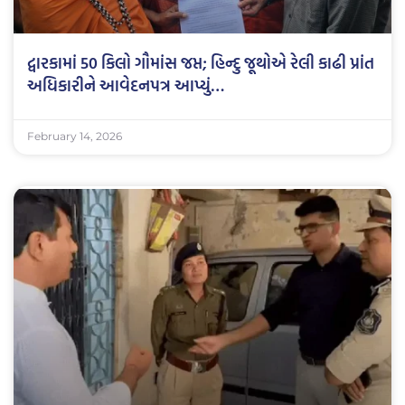
દ્વારકામાં 50 કિલો ગૌમાંસ જપ્ત; હિન્દુ જૂથોએ રેલી કાઢી પ્રાંત
અધિકારીને આવેદનપત્ર આપ્યું…
February 14, 2026