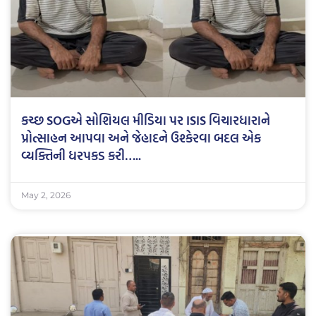
કચ્છ SOGએ સોશિયલ મીડિયા પર ISIS વિચારધારાને
પ્રોત્સાહન આપવા અને જેહાદને ઉશ્કેરવા બદલ એક
વ્યક્તિની ધરપકડ કરી…..
May 2, 2026