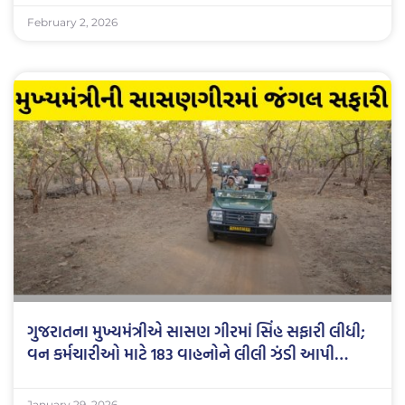
February 2, 2026
ગુજરાતના મુખ્યમંત્રીએ સાસણ ગીરમાં સિંહ સફારી લીધી;
વન કર્મચારીઓ માટે 183 વાહનોને લીલી ઝંડી આપી…
January 29, 2026