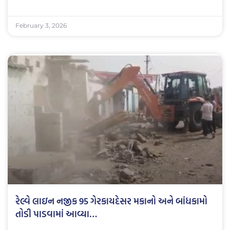
February 3, 2026
રેલ્વે લાઇન નજીક 95 ગેરકાયદેસર મકાનો અને બાંધકામો
તોડી પાડવામાં આવ્યા…