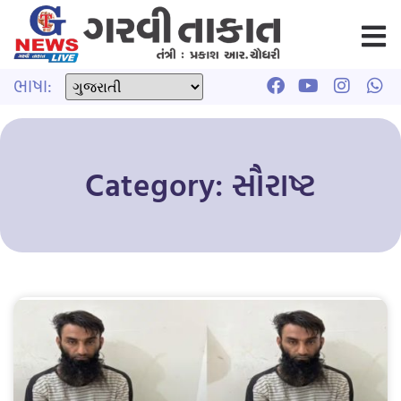
ભાષા:
Category: સૌરાષ્ટ