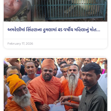
અમરેલીમાં સિંહણના હુમલામાં 45 વર્ષીય મહિલાનું મોત…
February 17, 2026