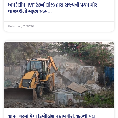
અમરેલીમાં IVF ટેકનોલોજી દ્વારા રાજ્યની પ્રથમ ગીર
વાછરડીનો સફળ જન્મ…
February 7, 2026
જામનગરમાં મેગા ડિમોલિશન કામગીરી; 150થી વધુ