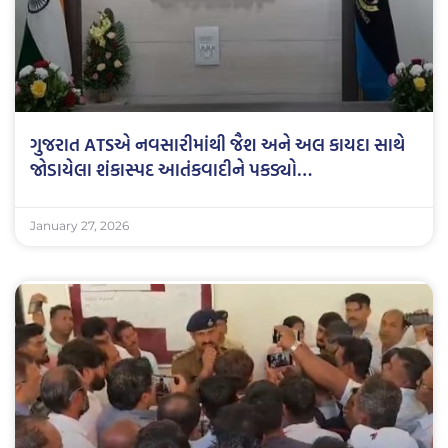
ગુજરાત ATSએ નવસારીમાંથી જૈશ અને અલ કાયદા સાથે
જોડાયેલા શંકાસ્પદ આતંકવાદીને પકડ્યો…
January 27, 2026