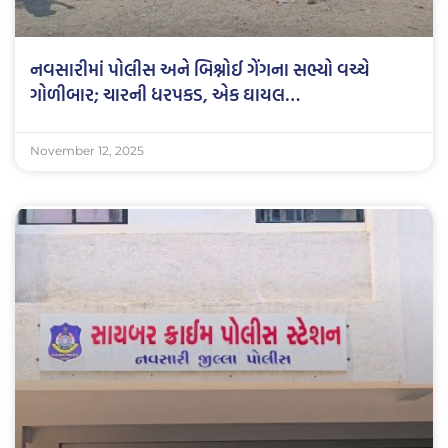
નવસારીમાં પોલીસ અને બિશ્નોઈ ગેંગના સભ્યો વચ્ચે
ગોળીબાર; ચારની ધરપકડ, એક ઘાયલ…
November 12, 2025