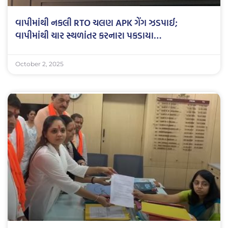
વાપીમાંથી નકલી RTO ચલણ APK ગેંગ ઝડપાઈ;
વાપીમાંથી ચાર સ્થળાંતર કરનારા પકડાયા…
October 2, 2025