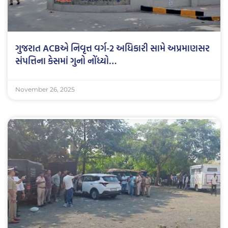
ગુજરાત ACBએ નિવૃત્ત વર્ગ-2 અધિકારી સામે અપ્રમાણસર
સંપત્તિના કેસમાં ગુનો નોંધ્યો…
November 26, 2025