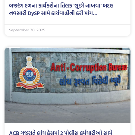
બજરંગ દળના કાર્યકરોના તિલક ‘લૂછી નાખવા’ બદલ
નવસારી DySP સામે કાર્યવાહીની કરી માંગ…
September 30, 2025
ACB ગુજરાતે લાંચ કેસમાં 2 પોલીસ કર્મચારીઓ સામે