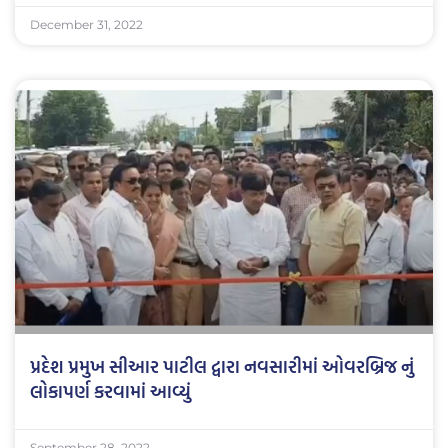
December 31, 2022
પ્રદેશ પ્રમુખ સીઆર પાટીલ દ્વારા નવસારીમાં ઓવરબ્રિજ નું
લોકાપર્ણ કરવામાં આવ્યું
September 28, 2022