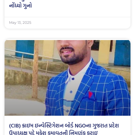
નોંધ્યો ગુનો
May 13, 2025
(CIB) ક્રાઇમ ઇન્વેસ્ટિગેશન બોર્ડ NGOના ગુજરાત પ્રદેશ
ઉપાધ્યક્ષ પદે મુકેશ કુમાવતની નિમણૂંક કરાઇ