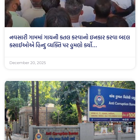
નવસારી ગામમાં ગાયની કતલ કરવાનો ઇનકાર કરવા બદલ
કસાઈઓએ હિન્દુ વ્યક્તિ પર હુમલો કર્યો…
December 20, 2025