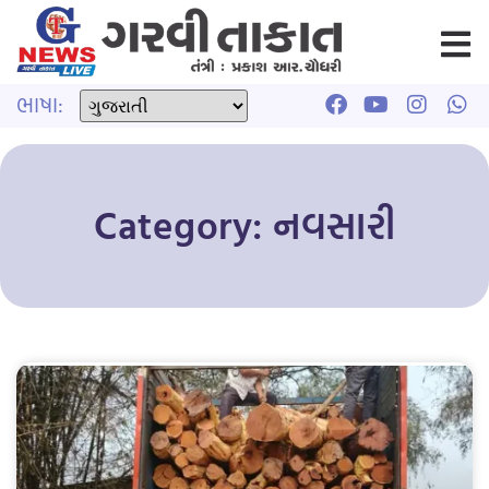
ભાષા:
Category: નવસારી