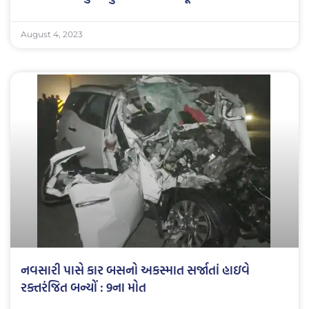
August 4, 2023
નવસારી પાસે કાર બસનો અકસ્માત સર્જાતાં હાઇવે
રક્તરંજિત બન્યોં : 9ના મોત