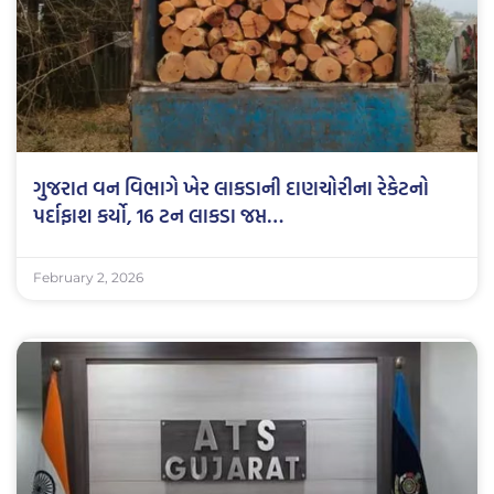
ગુજરાત વન વિભાગે ખેર લાકડાની દાણચોરીના રેકેટનો
પર્દાફાશ કર્યો, 16 ટન લાકડા જપ્ત…
February 2, 2026