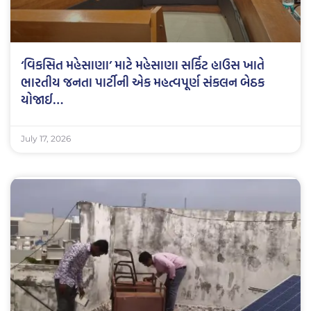
‘વિકસિત મહેસાણા’ માટે મહેસાણા સર્કિટ હાઉસ ખાતે
ભારતીય જનતા પાર્ટીની એક મહત્વપૂર્ણ સંકલન બેઠક
યોજાઈ…
July 17, 2026