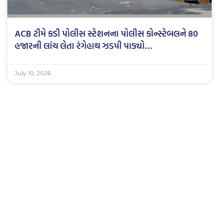
ACB ટીમે કડી પોલીસ સ્ટેશનના પોલીસ કોન્સ્ટેબલને 80
હજારની લાંચ લેતા રંગેહાથ ઝડપી પાડ્યો…
July 10, 2026