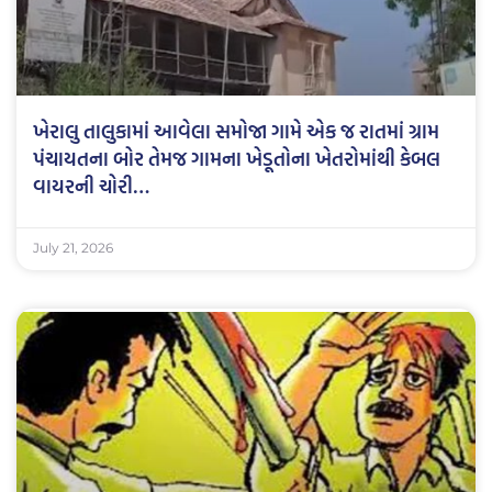
ખેરાલુ તાલુકામાં આવેલા સમોજા ગામે એક જ રાતમાં ગ્રામ
પંચાયતના બોર તેમજ ગામના ખેડૂતોના ખેતરોમાંથી કેબલ
વાયરની ચોરી…
July 21, 2026