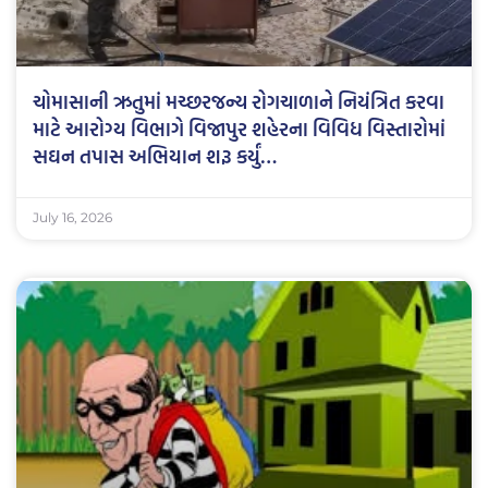
ચોમાસાની ઋતુમાં મચ્છરજન્ય રોગચાળાને નિયંત્રિત કરવા
માટે આરોગ્ય વિભાગે વિજાપુર શહેરના વિવિધ વિસ્તારોમાં
સઘન તપાસ અભિયાન શરૂ કર્યું…
July 16, 2026