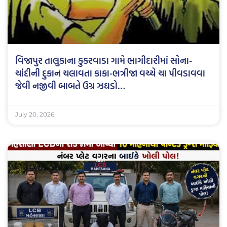
વિજાપુર તાલુકાના કુકરવાડા ગામે ભાગીદારીમાં સોના-
ચાંદીની દુકાન ચલાવતા કાકા-ભત્રીજા વચ્ચે ચા પીવડાવવા
જેવી નજીવી બાબતે ઉગ્ર ઝઘડો…
July 20, 2026