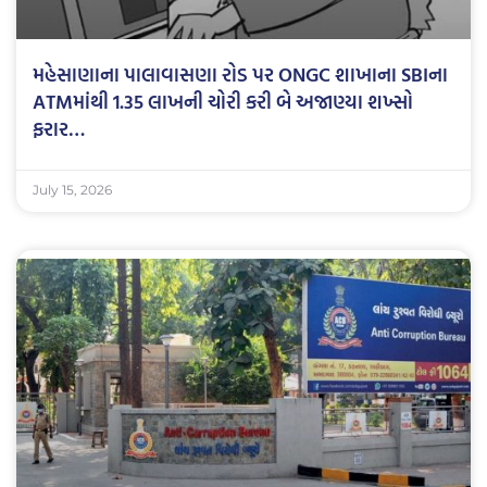
મહેસાણાના પાલાવાસણા રોડ પર ONGC શાખાના SBIના
ATMમાંથી 1.35 લાખની ચોરી કરી બે અજાણ્યા શખ્સો
ફરાર…
July 15, 2026