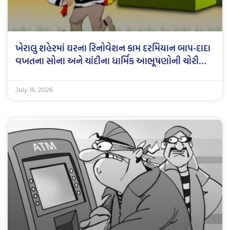
ખેરાલુ શહેરમાં ઘરના રિનોવેશન કામ દરમિયાન બાપ-દાદા
વખતના સોના અને ચાંદીના ધાર્મિક આભૂષણોની ચોરી…
July 16, 2026