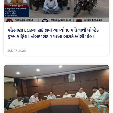
મહેસાણા LCBના સકંજામાં આવ્યો 10 મહિનાથી વોન્ટેડ
ડ્રગ્સ માફિયા, નંબર પ્લેટ વગરના બાઇકે ખોલી પોલ!
July 17, 2026