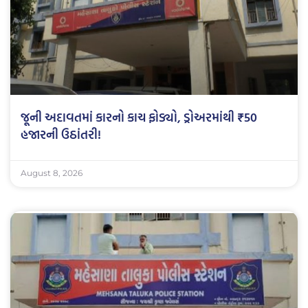
જૂની અદાવતમાં કારનો કાચ ફોડ્યો, ડ્રોઅરમાંથી ₹50
હજારની ઉઠાંતરી!
August 8, 2026