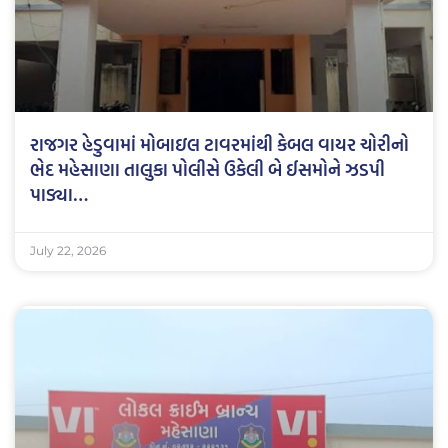
રાજગર હેડુવામાં મોબાઇલ ટાવરમાંથી કેબલ વાયર ચોરીનો
ભેદ મહેસાણા તાલુકા પોલીસે ઉકેલી બે ઈસમોને ઝડપી
પાડ્યા…
July 22, 2026