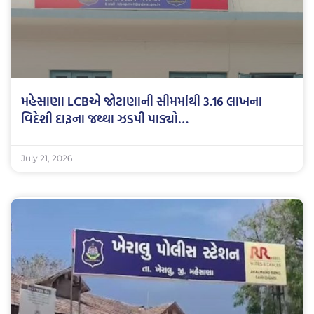
મહેસાણા LCBએ જોટાણાની સીમમાંથી 3.16 લાખના
વિદેશી દારૂના જથ્થા ઝડપી પાડ્યો…
July 21, 2026