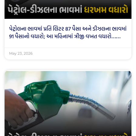
પેટ્રોલના ભાવમાં પ્રતિ લિટર 87 પૈસા અને ડીઝલના ભાવમાં
91 પૈસાનો વધારો; આ મહિનામાં ત્રીજી વખત વધારો……
May 23, 2026