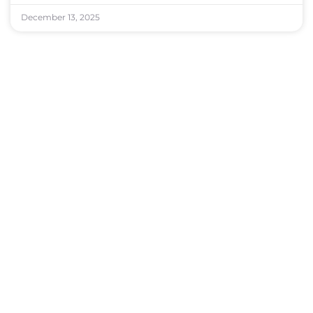
December 13, 2025
અમદાવાદ કેમ્પમાં 195 પાકિસ્તાની હિન્દુઓને ભારતીય
નાગરિકતા પ્રમાણપત્રો આપવામાં આવ્યા…
December 12, 2025