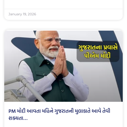
January 19, 2026
PM મોદી આવતા મહિને ગુજરાતની મુલાકાતે આવે તેવી
શક્યતા…