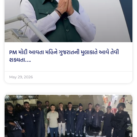
PM મોદી આવતા મહિને ગુજરાતની મુલાકાતે આવે તેવી
શક્યતા….
May 29, 2026