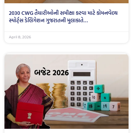
2030 CWG તૈયારીઓની સમીક્ષા કરવા માટે કોમનવેલ્થ
સ્પોર્ટ્સ ડેલિગેશન ગુજરાતની મુલાકાતે…
April 8, 2026