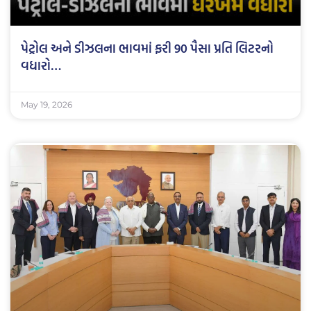
પેટ્રોલ અને ડીઝલના ભાવમાં ફરી 90 પૈસા પ્રતિ લિટરનો
વધારો…
May 19, 2026