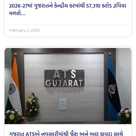
2026-27માં ગુજરાતને કેન્દ્રીય કરમાંથી 57,310 કરોડ રૂપિયા
મળશે…
February 2, 2026
ગુજરાત ATSએ નવસારીમાંથી જૈશ અને અલ કાયદા સાથે