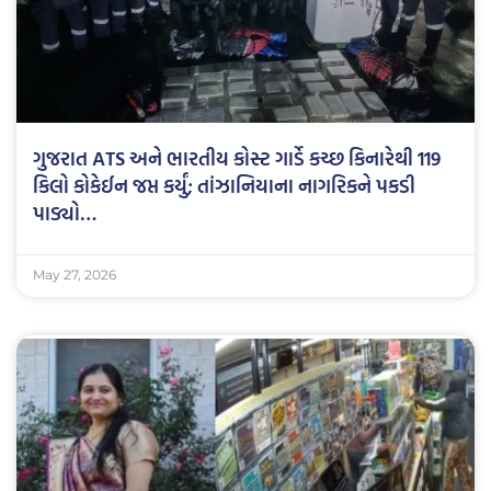
ગુજરાત ATS અને ભારતીય કોસ્ટ ગાર્ડે કચ્છ કિનારેથી 119
કિલો કોકેઈન જપ્ત કર્યું; તાંઝાનિયાના નાગરિકને પકડી
પાડ્યો…
May 27, 2026