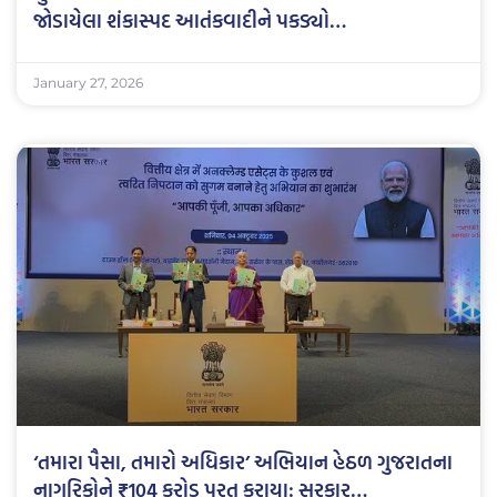
જોડાયેલા શંકાસ્પદ આતંકવાદીને પકડ્યો…
January 27, 2026
‘તમારા પૈસા, તમારો અધિકાર’ અભિયાન હેઠળ ગુજરાતના
નાગરિકોને ₹104 કરોડ પરત કરાયા: સરકાર…