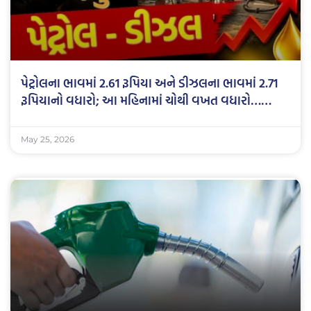
પેટ્રોલના ભાવમાં 2.61 રૂપિયા અને ડીઝલના ભાવમાં 2.71
રૂપિયાનો વધારો; આ મહિનામાં ચોથી વખત વધારો……
May 25, 2026