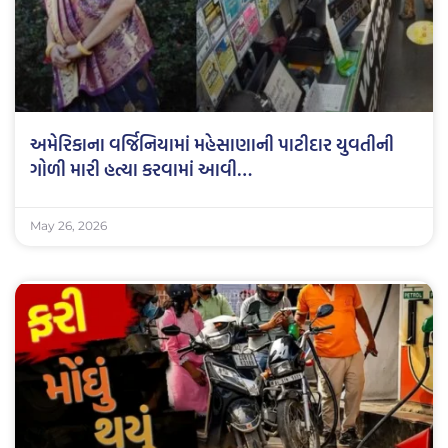
અમેરિકાના વર્જિનિયામાં મહેસાણાની પાટીદાર યુવતીની
ગોળી મારી હત્યા કરવામાં આવી…
May 26, 2026