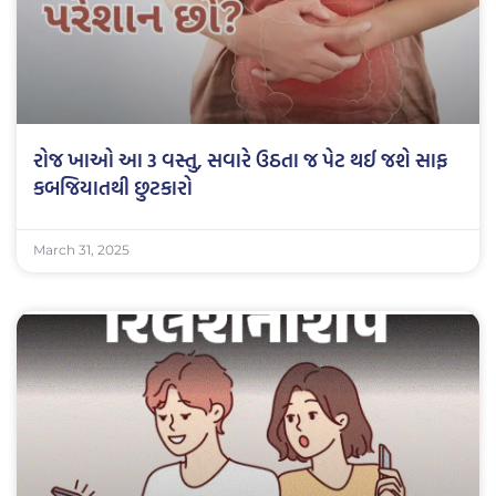
રોજ ખાઓ આ 3 વસ્તુ, સવારે ઉઠતા જ પેટ થઈ જશે સાફ
કબજિયાતથી છુટકારો
March 31, 2025