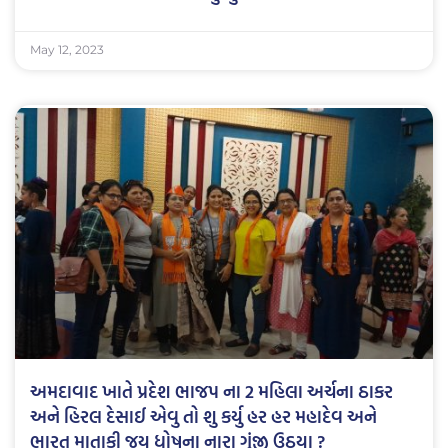
May 12, 2023
અમદાવાદ ખાતે પ્રદેશ ભાજપ ના 2 મહિલા અર્ચના ઠાકર
અને હિરલ દેસાઈ એવુ તો શુ કર્યુ હર હર મહાદેવ અને
ભારત માતાકી જય ધોષના નારા ગુંજી ઉઠયા ?