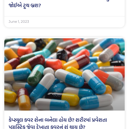
જોઈએ ટૂથ બ્રશ?
June 1, 2023
કેપ્સ્યુલ કવર શેના બનેલા હોય છે? શરીરમાં પ્રવેશતા
પ્લાસ્ટિક જેવા દેખાતા કવરનું શું થાય છે?