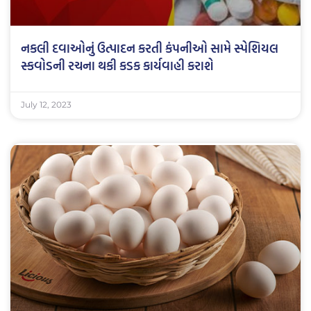
નકલી દવાઓનું ઉત્પાદન કરતી કંપનીઓ સામે સ્પેશિયલ
સ્કવોડની રચના થકી કડક કાર્યવાહી કરાશે
July 12, 2023