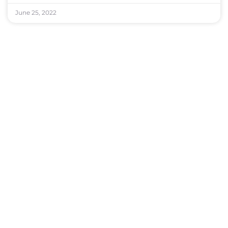
June 25, 2022
થરાદમાં ૧૯૭૧ના યુદ્ધ બાદ પાકિસ્તાનથી આવેલા પરિવારો
પોતાના વારસા થકી બની રહ્યા છે સ્વનિર્ભર
June 24, 2022