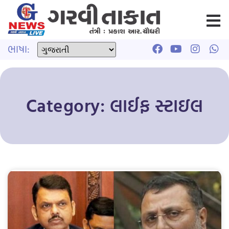
ભાષા:
Category: લાઈફ સ્ટાઇલ