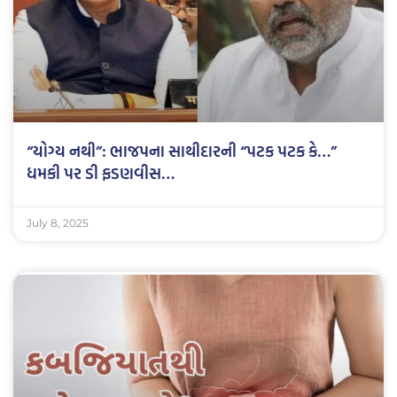
“યોગ્ય નથી”: ભાજપના સાથીદારની “પટક પટક કે…”
ધમકી પર ડી ફડણવીસ…
July 8, 2025