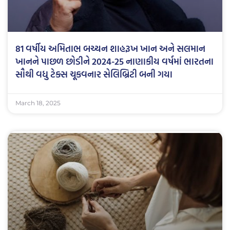
81 વર્ષીય અમિતાભ બચ્ચન શાહરૂખ ખાન અને સલમાન
ખાનને પાછળ છોડીને 2024-25 નાણાકીય વર્ષમાં ભારતના
સૌથી વધુ ટેક્સ ચૂકવનાર સેલિબ્રિટી બની ગયા
March 18, 2025