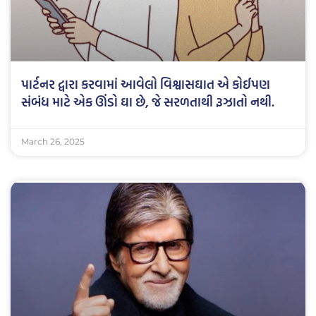
પાર્ટનર દ્વારા કરવામાં આવેલો વિશ્વાસઘાત એ કોઈપણ
સંબંધ માટે એક ઊંડો ઘા છે, જે સરળતાથી રૂઝાતો નથી.
March 26, 2025