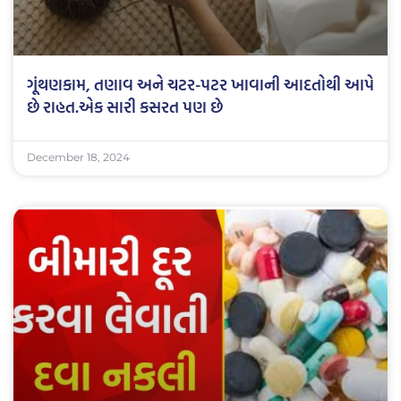
ગૂંથણકામ, તણાવ અને ચટર-પટર ખાવાની આદતોથી આપે
છે રાહત.એક સારી કસરત પણ છે
December 18, 2024