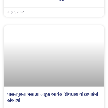
July 3, 2022
પાલનપુરના મલાણા નજીક આવેલ શિવધારા વોટરપાર્કમાં
હોબાળો