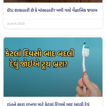
ઈંડા શાકાહારી છે કે માંસાહારી? મળી ગયો વૈજ્ઞાનિક જવાબ
June 9, 2023
દાંતને સારા રાખવા માટે કેટલાં દિવસો બાદ બદલી દેવું