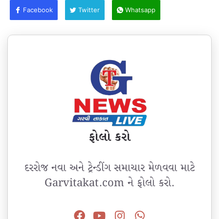
Facebook
Twitter
Whatsapp
ફોલો કરો
દરરોજ નવા અને ટ્રેન્ડીંગ સમાચાર મેળવવા માટે
Garvitakat.com ને ફોલો કરો.