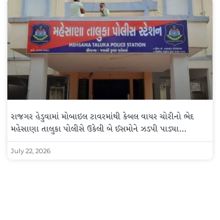
રાજગર હેડુવામાં મોબાઇલ ટાવરમાંથી કેબલ વાયર ચોરીનો ભેદ
મહેસાણા તાલુકા પોલીસે ઉકેલી બે ઈસમોને ઝડપી પાડ્યા…
July 22, 2026