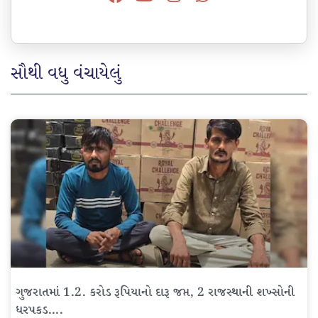
સૌથી વધુ વંચાયેલું
ગુજરાતમાં 1.2. કરોડ રૂપિયાનો દારૂ જપ્ત, 2 રાજસ્થાની શખ્સોની
ધરપકડ….