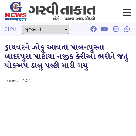
ભાષા:
ડ્રાયવરને ઝોકુ આવતા પાલનપુરના
બાદરપુરા પાટીયા નજીક કેરીઓ ભરીને જતું
પીકઅપ ડાલુ પલ્ટી મારી ગયુ
June 3, 2021