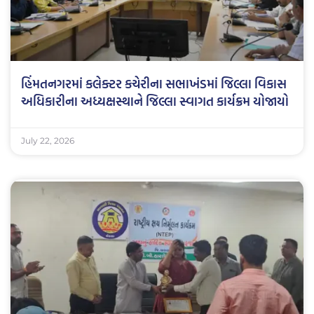
હિંમતનગરમાં કલેક્ટર કચેરીના સભાખંડમાં જિલ્લા વિકાસ
અધિકારીના અધ્યક્ષસ્થાને જિલ્લા સ્વાગત કાર્યક્રમ યોજાયો
July 22, 2026