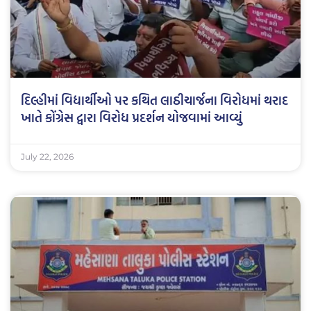
દિલ્હીમાં વિદ્યાર્થીઓ પર કથિત લાઠીચાર્જના વિરોધમાં થરાદ
ખાતે કોંગ્રેસ દ્વારા વિરોધ પ્રદર્શન યોજવામાં આવ્યું
July 22, 2026