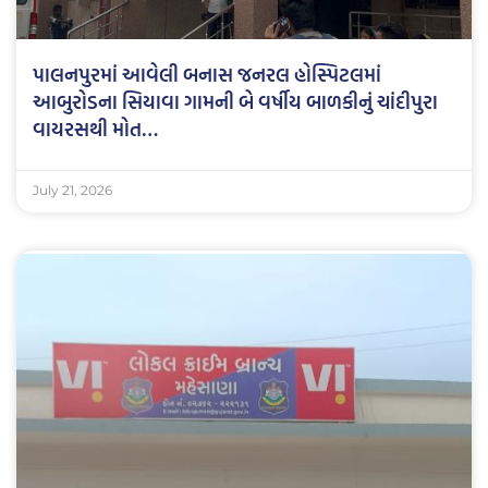
પાલનપુરમાં આવેલી બનાસ જનરલ હોસ્પિટલમાં
આબુરોડના સિયાવા ગામની બે વર્ષીય બાળકીનું ચાંદીપુરા
વાયરસથી મોત…
July 21, 2026