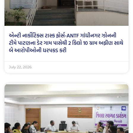
એન્ટી નાર્કોટિક્સ ટાસ્ક ફોર્સ-ANTF ગાંધીનગર ઝોનની
ટીમે પાટણના ડેર ગામ પાસેથી 2 કિલો 10 ગ્રામ અફીણ સાથે
બે આરોપીઓની ધરપકડ કરી
July 22, 2026