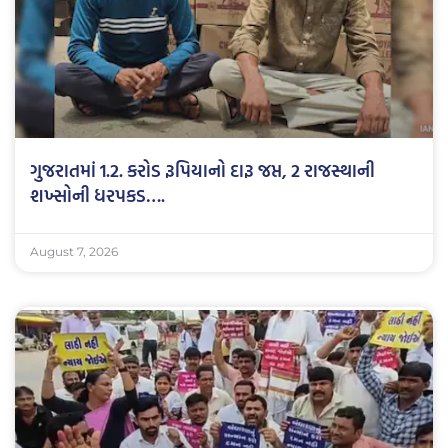
ગુજરાતમાં 1.2. કરોડ રૂપિયાનો દારૂ જપ્ત, 2 રાજસ્થાની
શખ્સોની ધરપકડ….
August 7, 2026