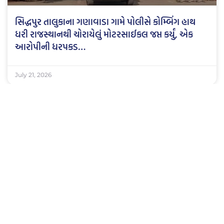
સિદ્ધપુર તાલુકાના ગણાવાડા ગામે પોલીસે કોમ્બિંગ હાથ
ધરી રાજસ્થાનથી ચોરાયેલું મોટરસાઈકલ જપ્ત કર્યું, એક
આરોપીની ધરપકડ…
July 21, 2026