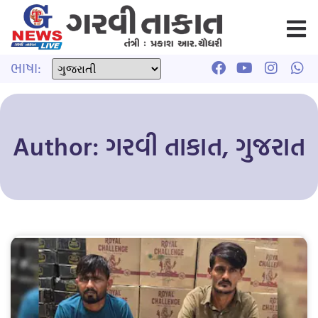
ભાષા:
Author:
ગરવી તાકાત, ગુજરાત