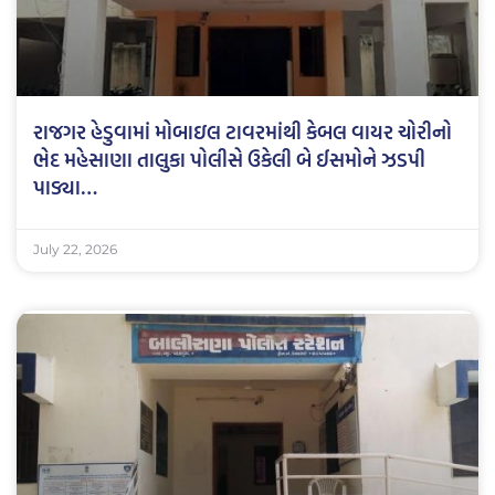
રાજગર હેડુવામાં મોબાઇલ ટાવરમાંથી કેબલ વાયર ચોરીનો
ભેદ મહેસાણા તાલુકા પોલીસે ઉકેલી બે ઈસમોને ઝડપી
પાડ્યા…
July 22, 2026