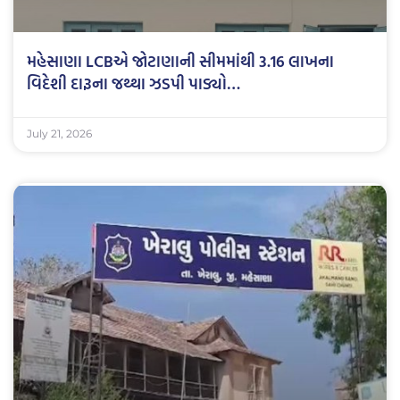
મહેસાણા LCBએ જોટાણાની સીમમાંથી 3.16 લાખના
વિદેશી દારૂના જથ્થા ઝડપી પાડ્યો…
July 21, 2026