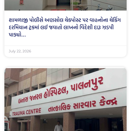
શામળાજી પોલીસે અણસોલ ચેકપોસ્ટ પર વાહનોના ચેકિંગ
દરમિયાન ટ્રકમાં લઈ જવાતો લાખનો વિદેશી દારૂ ઝડપી
પાડ્યો…
July 22, 2026