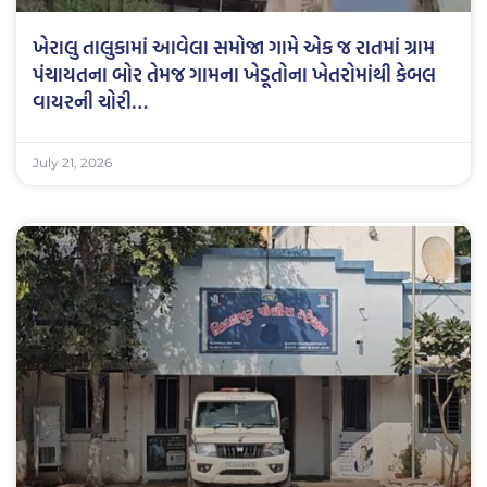
ખેરાલુ તાલુકામાં આવેલા સમોજા ગામે એક જ રાતમાં ગ્રામ
પંચાયતના બોર તેમજ ગામના ખેડૂતોના ખેતરોમાંથી કેબલ
વાયરની ચોરી…
July 21, 2026