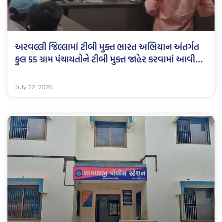
અરવલ્લી જિલ્લામાં ટીબી મુક્ત ભારત અભિયાન અંતર્ગત
કુલ 55 ગ્રામ પંચાયતોને ટીબી મુક્ત જાહેર કરવામાં આવી…
July 22, 2026