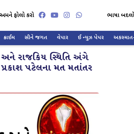
અમને ફોલો કરો
ભાષા બદલ
ક્રાઈમ
સીને જગત
વેપાર
ઈ ન્યુઝ પેપર
અકસ્માત-દ
 અને રાજકિય સ્થિતિ અંગે
 પ્રકાશ પટેલના મત મતાંતર