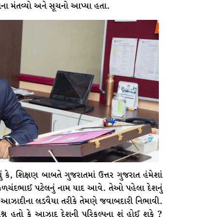
તાના મંતવ્યો અને સૂચનો આપ્યા હતા.
યું કે, શિક્ષણ બાબતે ગુજરાતમાં ઉત્તર ગુજરાત હંમેશાં
સાકળચંદભાઈ પટેલનું નામ યાદ આવે. તેઓ પહેલા દેશનું
. આઝાદીના લડવૈયા તરીકે તેમણે જવાબદારી નિભાવી.
્રશ્ન હતો કે આઝાદ દેશની પરિકલ્પના શું હોઈ શકે ?