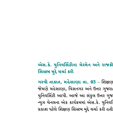
એસ.કે. યુનિવર્સિટીના ચેરમેન અને રાજક
સિસ્ટમ મુદ્દે ચર્ચા કરી
ગરવી તાકાત, મહેસાણા તા. 03 –
શિક્ષણ
જેમણે મહેસાણા, વિસનગર અને ઉત્તર ગુજરા
યુનિવર્સિટી આપી. આજે આ સંકુલ ઉત્તર ગુજરા
ન્યુઝ ચેનલના એક કાર્યક્રમમાં એસ.કે. યુનિ
પ્રકાશ પટેલે શિક્ષણ સિસ્ટમ મુદ્દે ચર્ચા કર