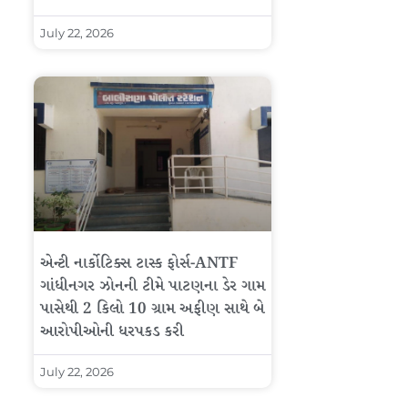
July 22, 2026
એન્ટી નાર્કોટિક્સ ટાસ્ક ફોર્સ-ANTF
ગાંધીનગર ઝોનની ટીમે પાટણના ડેર ગામ
પાસેથી 2 કિલો 10 ગ્રામ અફીણ સાથે બે
આરોપીઓની ધરપકડ કરી
July 22, 2026