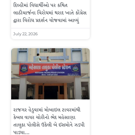
દિલ્હીમાં વિદ્યાર્થીઓ પર કથિત
લાઠીચાર્જના વિરોધમાં થરાદ ખાતે કોંગ્રેસ
દ્વારા વિરોધ પ્રદર્શન યોજવામાં આવ્યું
July 22, 2026
રાજગર હેડુવામાં મોબાઇલ ટાવરમાંથી
કેબલ વાયર ચોરીનો ભેદ મહેસાણા
તાલુકા પોલીસે ઉકેલી બે ઈસમોને ઝડપી
પાડ્યા…