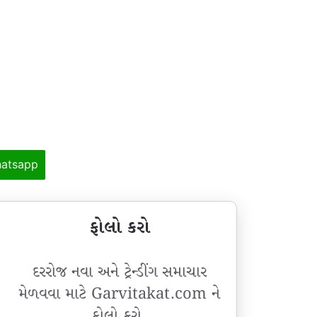
atsapp
ફોલો કરો
દરરોજ નવા અને ટ્રેન્ડીંગ સમાચાર
મેળવવા માટે Garvitakat.com ને
ફોલો કરો.