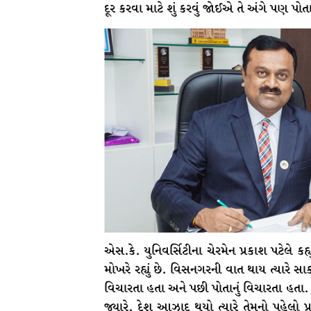
દૂર કરવા માટે શું કરવું જોઈએ તે અંગે પણ પો
એસ.કે. યુનિવર્સિટીના ચેરમેન પ્રકાશ પટેલે કહ્
મોખરે રહ્યું છે. વિસનગરની વાત થાય ત્યારે 
વિચારતા હતા અને પછી પોતાનું વિચારતા હતા
જ્યારે, દેશ આઝાદ થયો ત્યારે તેમનો પહેલો પ