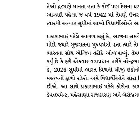
તેઓ દ્રઢપણે માનતા હતા કે કોઈ પણ દેશના ઘડ
આઝાદી પહેલા જ વર્ષ 1942 માં તેમણે ઉત્તર 
ત્યારથી અત્યાર સુધીમાં લાખો વિદ્યાર્થીઓએ અહ
પ્રકાશભાઈ પટેલે આગળ કહ્યું કે, આજના સમયે શિક
મોદી જ્યારે ગુજરાતના મુખ્યમંત્રી હતા ત્યારે 
ભારતના ગ્રોથ એન્જિન તરીકે ઓળખાવ્યું. તેમણ
કર્યું છે કે ફરી એકવાર વડાપ્રધાન તરીકે નરેન્દ્રભ
કે, 2026 સુધીમાં ભારત વિશ્વની ત્રીજી ઇકોનો
મહત્ત્વનો ફાળો રહેશે. અમે વિદ્યાર્થીઓને સારા
છીએ. આ સાથે પ્રકાશભાઈ પટેલે કોરોના કાળ, ગ્
ડેવલપમેન્ટ, મહેસાણા રાજકારણ અને બેરોજગાર