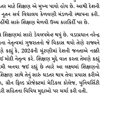
તર માટે શિક્ષણ એ મુખ્ય પાયો હોય છે. આથી દેશની
નૂતન સર્વ વિદ્યાલય કેળવણી મંડળની સ્થાપના કરી.
ીંથી સારું શિક્ષણ મેળવી ઉચ્ચ કારકિર્દી પર છે.
્ષણમાં સારો ડેવલપમેન્ટ થયું છે. વડાપ્રધાન નરેન્દ્ર
તેમના નેતૃત્વમાં ગુજરાતનો જે વિકાસ થયો તેણે રાજ્યને
ે કહ્યું કે, 2024ની ચૂંટણીમાં દેશની જનતાએ નક્કી
ાઈ મોદી નેતૃત્વ કરે. શિક્ષણ મુદ્દે વાત કરતા તેમણે કહ્યું
મી બનવા જઈ રહ્યું છે ત્યારે આ લક્ષ્યમાં શિક્ષણનો
 શિક્ષણ સાથે તેનું સારું ઘડતર થાય તેવા પ્રયાસ કરીએ
રીન ફિલ્ડ પ્રોજેક્ટમાં મેડિકલ કોલેજ, યુનિવર્સિટી
ી સહિતના વિવિધ મુદ્દાઓ પર ચર્ચા કરી હતી.