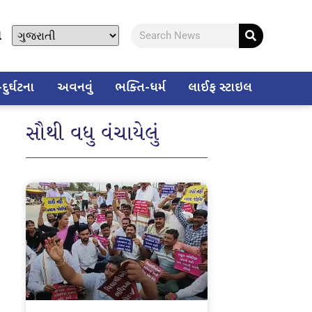
ો
ુર્ઘટના
અવનવું
ભક્તિ-ધર્મ
લાઈફ સ્ટાઇલ
સૌથી વધુ વંચાયેલું