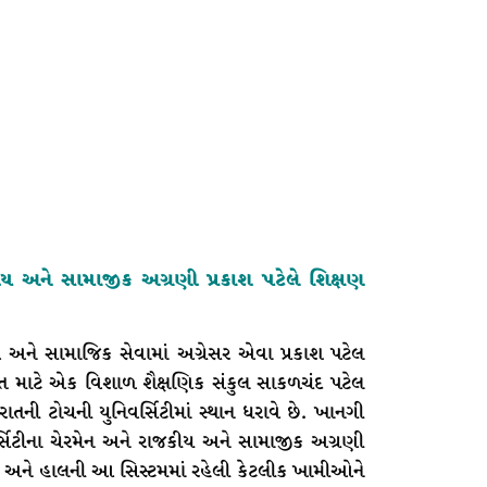
ીય અને સામાજીક અગ્રણી પ્રકાશ પટેલે શિક્ષણ
 અને સામાજિક સેવામાં અગ્રેસર એવા પ્રકાશ પટેલ
ત માટે એક વિશાળ શૈક્ષણિક સંકુલ સાકળચંદ પટેલ
તની ટોચની યુનિવર્સિટીમાં સ્થાન ધરાવે છે. ખાનગી
વર્સિટીના ચેરમેન અને રાજકીય અને સામાજીક અગ્રણી
ી હતી અને હાલની આ સિસ્ટમમાં રહેલી કેટલીક ખામીઓને