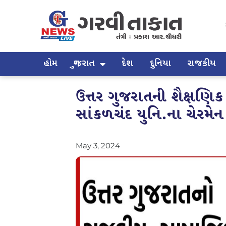
હોમ
ગુજરાત
દેશ
દુનિયા
રાજકીય
ઉત્તર ગુજરાતની શૈક્ષણિક
સાંકળચંદ યુનિ.ના ચેરમેન
May 3, 2024