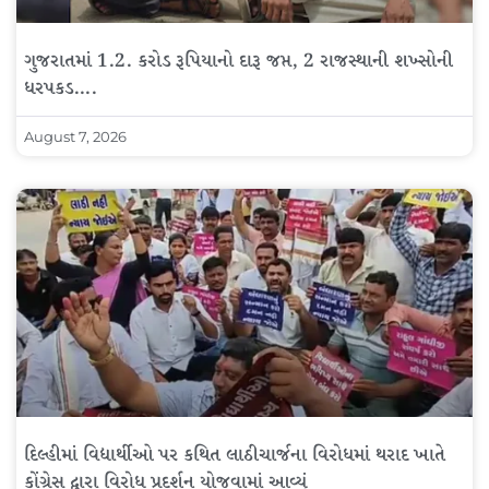
ગુજરાતમાં 1.2. કરોડ રૂપિયાનો દારૂ જપ્ત, 2 રાજસ્થાની શખ્સોની
ધરપકડ….
August 7, 2026
દિલ્હીમાં વિદ્યાર્થીઓ પર કથિત લાઠીચાર્જના વિરોધમાં થરાદ ખાતે
કોંગ્રેસ દ્વારા વિરોધ પ્રદર્શન યોજવામાં આવ્યું