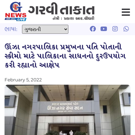
ભાષા:
ઊંઝા નગરપાલિકા પ્રમુખના પતિ પોતાની
સ્કીમો માટે પાલિકાના સાધનનો દુરઉપયોગ
કરી રહ્યાનો આક્ષેપ
February 5, 2022