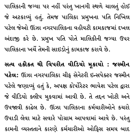
પાલિકાની જગ્યા પર નહીં પરંતુ ખાનગી સ્થળે ચાલતું હોઈ
જે અટકાવ્યું હતું. તેમજ પાલિકા પ્રમુખના પતિ નિખિલ
પટેલ જેઓ ઊંઝા નગરપાલિકના વહીવટી કામકાજમાં દખલ
અંદાજી કરે છે. પ્રમુખ પતિ પોતે માલિકીની જગ્યા ઉપર
પાલિકાના ખર્ચે તેમની સાઇડોનું કામકાજ કરાવે છે.
સત્ય હકીકત થી વિપરીત વીડિયો મૂકાયો : જસ્મીન
પટેલ:
ઊંઝા નગરપાલિકા ચીફ સેનેટરી ઇન્સપેક્ટર જસ્મીન
પટેલે જણાવ્યું હતું કે, અપક્ષ કોર્પોરેટર ભાવેશ પટેલ દ્વારા
જે વીડિયો ક્લીપ મુકવામાં આવી છે. તે તદ્દન ખોટી અને
ઉપજાવી કાઢેલ છે. ઊંઝા પાલિકાના કર્મચારીઓને કચરો
ઉપાડી લેવા માટે સવારે પોગ્રામ આપવામાં આવે છે. પરંતુ
કામની વ્યસ્તતાને કારણે કર્મચારીઓ ઓફિસ સમય બાદ