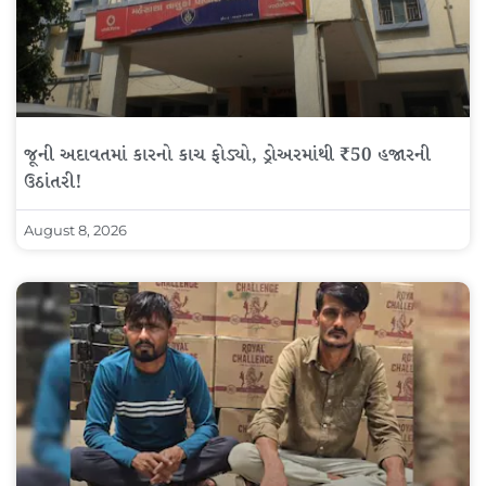
જૂની અદાવતમાં કારનો કાચ ફોડ્યો, ડ્રોઅરમાંથી ₹50 હજારની
ઉઠાંતરી!
August 8, 2026