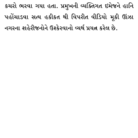
કચરો ભરવા ગયા હતા. પ્રમુખની વ્યક્તિગત ઇમેજને હાનિ
પહોંચાડવા સત્ય હકીકત થી વિપરીત વીડિયો મૂકી ઊંઝા
નગરના શહેરીજનોને ઉશ્કેરવાનો વ્યર્થ પ્રયત્ન કરેલ છે.