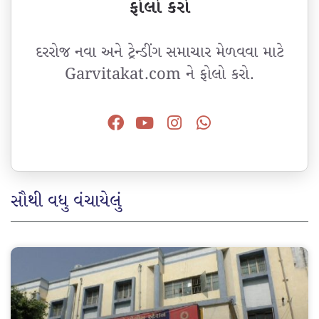
ફોલો કરો
દરરોજ નવા અને ટ્રેન્ડીંગ સમાચાર મેળવવા માટે
Garvitakat.com ને ફોલો કરો.
સૌથી વધુ વંચાયેલું