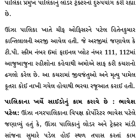
પાલિકા પ્રમુખ પાલિકાનું લોડર ટ્રેક્ટરનો દુરુપયોગ કરી રહ્યા
છે.
ઊંઝા પાલિકા ખાતે ચીફ ઓફિસરને પટેલ હિતેનકુમાર
કાન્તિલાલની અરજી આવેલ હતી. જે અરજીમાં જણાવેલ કે
ટી.પી. સ્કીમ નંબર 6માં ફાઇનલ પ્લોટ નંબર 111, 112માં
આજુબાજુના રહીશોના કહેવાથી અમોએ સાફ કરી કચરાનો
ઢગલો કરેલ છે. આ કચરામાં જીવજંતુઓ અને મૃત્યુ પામેલ
કૂતરા કોઈ નાખી ગયેલ હોવાથી ભરવા રજૂઆત કરાઈ હતી.
પાલિકાના ખર્ચે સાઈડોનું કામ કરાવે છે : ભાવેશ
પટેલ:
ઊંઝા નગરપાલિકાના વિપક્ષ કોર્પોરેટર ભાવેશ પટેલે
જણાવ્યું હતું કે, ઊંઝા પાલિકાનું લોડર અને ટ્રેક્ટર માંડી
સાંજના સુમારે પડેલ હોઈ સ્થળ તપાસ કરતાં કામ