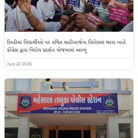
દિલ્હીમાં વિદ્યાર્થીઓ પર કથિત લાઠીચાર્જના વિરોધમાં થરાદ ખાતે
કોંગ્રેસ દ્વારા વિરોધ પ્રદર્શન યોજવામાં આવ્યું
July 22, 2026