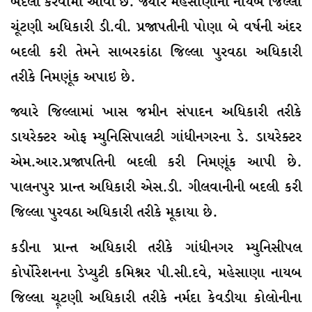
બદલી કરવામાં આવી છે. જ્યારે મહેસાણાના નાયબ જિલ્લા
ચૂંટણી અધિકારી ડી.વી. પ્રજાપતીની પોણા બે વર્ષની અંદર
બદલી કરી તેમને સાબરકાંઠા જિલ્લા પુરવઠા અધિકારી
તરીકે નિમણૂંક અપાઇ છે.
જ્યારે જિલ્લામાં ખાસ જમીન સંપાદન અધિકારી તરીકે
ડાયરેક્ટર ઓફ મ્યુનિસિપાલટી ગાંધીનગરના ડે. ડાયરેક્ટર
એમ.આર.પ્રજાપતિની બદલી કરી નિમણૂંક આપી છે.
પાલનપુર પ્રાન્ત અધિકારી એસ.ડી. ગીલવાનીની બદલી કરી
જિલ્લા પુરવઠા અધિકારી તરીકે મૂકાયા છે.
કડીના પ્રાન્ત અધિકારી તરીકે ગાંધીનગર મ્યુનિસીપલ
કોર્પોરેશનના ડેપ્યુટી કમિશ્નર પી.સી.દવે, મહેસાણા નાયબ
જિલ્લા ચૂ઼ટણી અધિકારી તરીકે નર્મદા કેવડીયા કોલોનીના