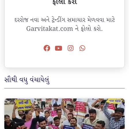
ફોલો કરો
દરરોજ નવા અને ટ્રેન્ડીંગ સમાચાર મેળવવા માટે
Garvitakat.com ને ફોલો કરો.
સૌથી વધુ વંચાયેલું