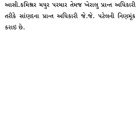
આસી.કમિશ્નર મયુર પરમાર તેમજ ખેરાલુ પ્રાન્ત અધિકારી
તરીકે સાંણદના પ્રાન્ત અધિકારી જે.જે. પટેલની નિણમૂંક
કરાઇ છે.