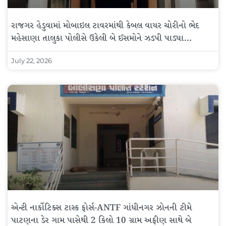
રાજગર હેડુવામાં મોબાઇલ ટાવરમાંથી કેબલ વાયર ચોરીનો ભેદ
મહેસાણા તાલુકા પોલીસે ઉકેલી બે ઈસમોને ઝડપી પાડ્યા…
July 22, 2026
એન્ટી નાર્કોટિક્સ ટાસ્ક ફોર્સ-ANTF ગાંધીનગર ઝોનની ટીમે
પાટણના ડેર ગામ પાસેથી 2 કિલો 10 ગ્રામ અફીણ સાથે બે