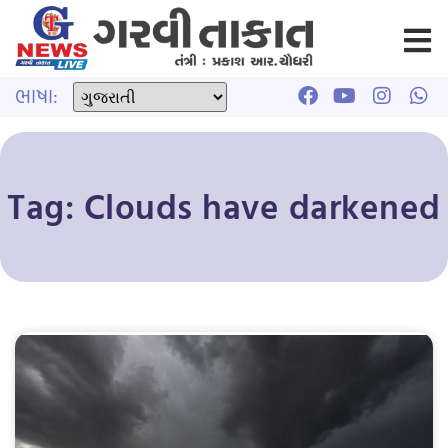
ભાષા:
Tag: Clouds have darkened