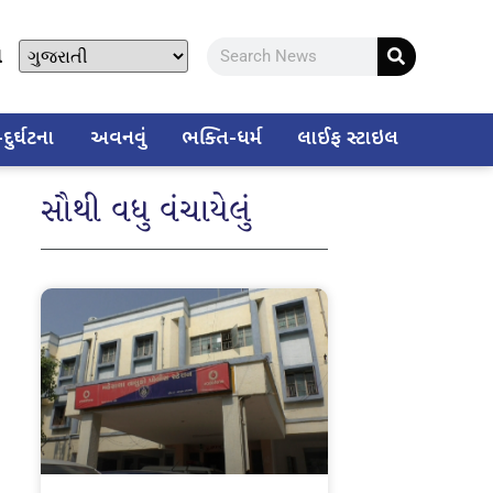
ો
ુર્ઘટના
અવનવું
ભક્તિ-ધર્મ
લાઈફ સ્ટાઇલ
સૌથી વધુ વંચાયેલું