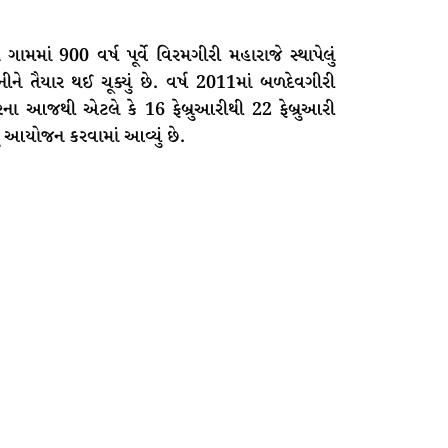
માં 900 વર્ષ પૂર્વે વિરમગીરી મહારાજે સ્થાપેલું
ે તૈયાર થઈ ચૂક્યું છે. વર્ષ 2011માં બળદેવગીરી
રના આજથી એટલે કે 16 ફેબ્રુઆરીથી 22 ફેબ્રુઆરી
ું આયોજન કરવામાં આવ્યું છે.