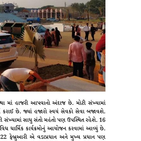
 માં હાજરી આપવાનો અંદાજ છે. મોટી સંખ્યામાં
કરાઈ છે. જ્યાં હજારો સ્વયં સેવકો સેવા બજાવશે.
ટી સંખ્યામાં સાધુ સંતો મહંતો પણ ઉપસ્થિત રહેશે. 16
િધ ધાર્મિક કાર્યક્રમોનું આયોજન કરવામાં આવ્યું છે.
 22 ફેબ્રુઆરી એ વડાપ્રધાન અને મુખ્ય પ્રધાન પણ