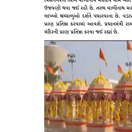
વિસનગરના તરભ વાળીનાથ મહાદેવ ધામ ખાતે 16 ફ
ઉજવણી થવા જઈ રહી છે. તરભ વાળીનાથ મહાદે
લાખ્ખો શ્રધ્ધાળુઓ દર્શને પધારવાના છે. વડાપ
પ્રાણ પ્રતિષ્ઠા કરવામાં આવશે. પ્રધાનમંત્રી 
મંદિરની પ્રાણ પ્રતિષ્ઠા કરવા જઈ રહ્યાં છે.