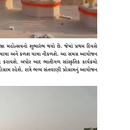
ા મહોત્સવનો શુભારંભ થયો છે. જેમાં પ્રથમ દિવસે
થીયાત્રા અને કળશ યાત્રા નીકળશે. આ સમગ્ર આયોજન
ન કરાવશે. બપોર બાદ ભાતીગળ સાંસ્કૃતિક કાર્યક્રમો
ગ્રામ રહેશે. રાત્રે ભવ્ય સંતવાણી પ્રોગ્રામનું આયોજન