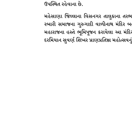
ઉપસ્થિત રહેવાના છે.
મહેસાણા જિલ્લાના વિસનગર તાલુકાના તરભ ગામ
રબારી સમાજના ગુરુગાદી વાળીનાથ મંદિર બનીન
મહારાજના હસ્તે ભૂમિપૂજન કરાયેલા આ મંદિ
દરમિયાન સુવર્ણ શિખર પ્રાણપ્રતિષ્ઠા મહોત્સવન