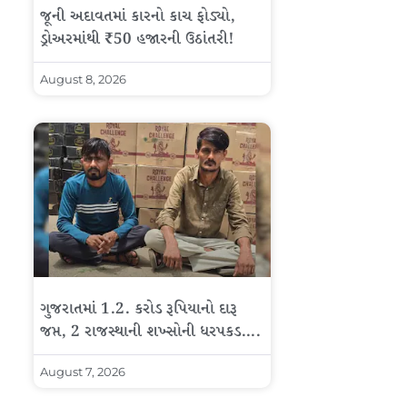
જૂની અદાવતમાં કારનો કાચ ફોડ્યો,
ડ્રોઅરમાંથી ₹50 હજારની ઉઠાંતરી!
August 8, 2026
ગુજરાતમાં 1.2. કરોડ રૂપિયાનો દારૂ
જપ્ત, 2 રાજસ્થાની શખ્સોની ધરપકડ….
August 7, 2026