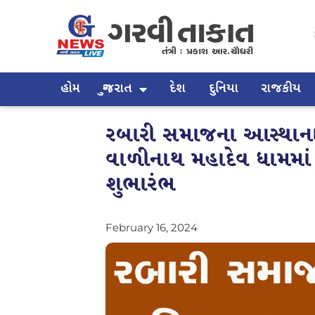
હોમ
ગુજરાત
દેશ
દુનિયા
રાજકીય
રબારી સમાજના આસ્થાના 
વાળીનાથ મહાદેવ ધામમાં પ
શુભારંભ
February 16, 2024