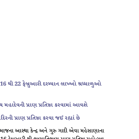
થી 22 ફેબ્રુઆરી દરમ્યાન લાખ્ખો શ્રધ્ધાળુઓ
ાથ મહાદેવની પ્રાણ પ્રતિષ્ઠા કરવામાં આવશે
િરની પ્રાણ પ્રતિષ્ઠા કરવા જઈ રહ્યાં છે
ાજના આસ્થા કેન્દ્ર અને ગુરુ ગાદી એવા મહેસાણાના