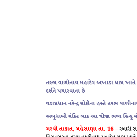
તરભ વાળીનાથ મહાદેવ અખાડા ધામ ખાતે 16 
દર્શને પધારવાના છે
વડાપ્રધાન નરેન્દ્ર મોદીના હસ્તે તરભ વાળીન
અબુધાબી મંદિર બાદ આ ત્રીજા ભવ્ય હિન્દુ મંદ
ગરવી તાકાત, મહેસાણા તા. 16 –
રબારી સમ