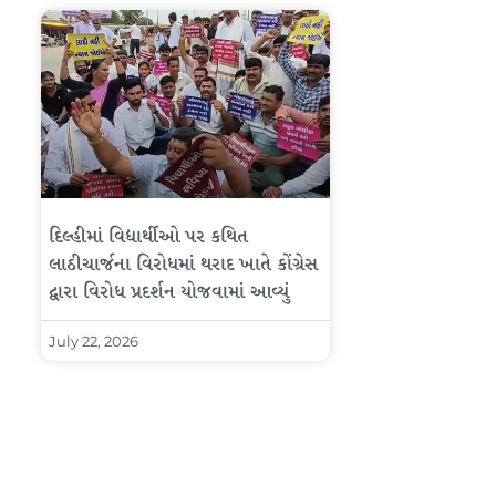
દિલ્હીમાં વિદ્યાર્થીઓ પર કથિત
લાઠીચાર્જના વિરોધમાં થરાદ ખાતે કોંગ્રેસ
દ્વારા વિરોધ પ્રદર્શન યોજવામાં આવ્યું
July 22, 2026