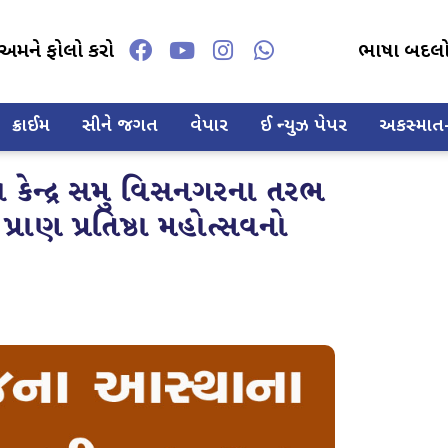
અમને ફોલો કરો
ભાષા બદલ
ક્રાઈમ
સીને જગત
વેપાર
ઈ ન્યુઝ પેપર
અકસ્માત-દ
કેન્દ્ર સમુ વિસનગરના તરભ
્રાણ પ્રતિષ્ઠા મહોત્સવનો