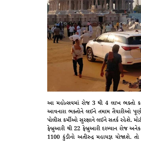
આ મહોત્સવમાં રોજ 3 થી 4 લાખ ભક્તો કથા
આવનારા ભક્તોને લઈને તમામ તૈયારીઓ પૂર્ણ 
પોલીસ કર્મીઓ સુરક્ષાને લઈને સતર્ક રહેશે. મો
ફેબ્રુઆરી થી 22 ફેબ્રુઆરી દરમ્યાન રોજ અનેકવ
1100 કુંડીનો અતીરુદ્ર મહાયજ્ઞ યોજાશે. તો