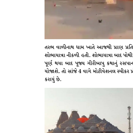
તરભ વાળીનાથ ધામ ખાતે આજથી પ્રાણ પ્રતિષ્ઠ
શોભાયાત્રા નીકળી હતી. શોભાયાત્રા બાદ પો
પૂર્ણ થયા બાદ પૂજ્ય ગીરીબાપુ કથાનું રસપા
યોજાશે. તો સાંજે 4 વાગે મોટીવેશનલ સ્પીકર પ્રો
કરાયું છે.