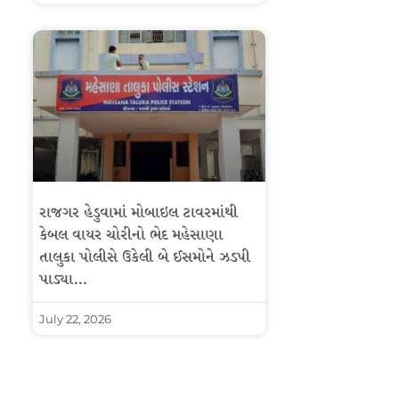
રાજગર હેડુવામાં મોબાઇલ ટાવરમાંથી
કેબલ વાયર ચોરીનો ભેદ મહેસાણા
તાલુકા પોલીસે ઉકેલી બે ઈસમોને ઝડપી
પાડ્યા…
July 22, 2026