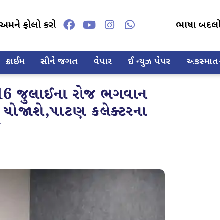
અમને ફોલો કરો
ભાષા બદલ
ક્રાઈમ
સીને જગત
વેપાર
ઈ ન્યુઝ પેપર
અકસ્માત-દ
16 જુલાઈના રોજ ભગવાન
રા યોજાશે,પાટણ કલેક્ટરના