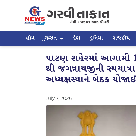
હોમ
ગુજરાત
દેશ
દુનિયા
રાજકીય
પાટણ શહેરમાં આગામી 
શ્રી જગન્નાથજીની રથયાત્
અધ્યક્ષસ્થાને બેઠક યોજાઈ
July 7, 2026