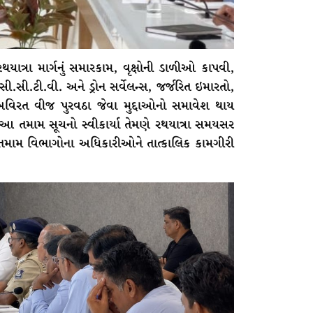
 રથયાત્રા માર્ગનું સમારકામ, વૃક્ષોની ડાળીઓ કાપવી,
 સી.સી.ટી.વી. અને ડ્રોન સર્વેલન્સ, જર્જરિત ઇમારતો,
ે અવિરત વીજ પુરવઠા જેવા મુદ્દાઓનો સમાવેશ થાય
 આ તમામ સૂચનો સ્વીકાર્યા તેમણે રથયાત્રા સમયસર
િત તમામ વિભાગોના અધિકારીઓને તાત્કાલિક કામગીરી