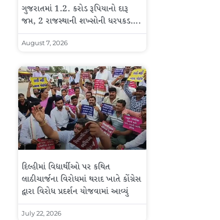
ગુજરાતમાં 1.2. કરોડ રૂપિયાનો દારૂ
જપ્ત, 2 રાજસ્થાની શખ્સોની ધરપકડ….
August 7, 2026
દિલ્હીમાં વિદ્યાર્થીઓ પર કથિત
લાઠીચાર્જના વિરોધમાં થરાદ ખાતે કોંગ્રેસ
દ્વારા વિરોધ પ્રદર્શન યોજવામાં આવ્યું
July 22, 2026