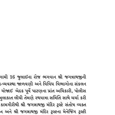
ામી 16 જુલાઈના રોજ ભગવાન શ્રી જગન્નાથજીની
દો-વ્યવસ્થા જાળવણી અને વિવિધ વિભાગોના સંકલન
ક યોજાઈ બેઠક પૂર્વે પાટણના પ્રાંત અધિકારી, પોલીસ
મુલાકાત લીધી તેમણે રથયાત્રા સમિતિ સાથે ચર્ચા કરી
ીરીથી શ્રી જગન્નાથજી મંદિર ટ્રસ્ટે સંતોષ વ્યક્ત
અને શ્રી જગન્નાથજી મંદિર ટ્રસ્ટના મેનેજિંગ ટ્રસ્ટી