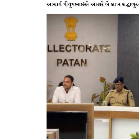
આચાર્ય પીયૂષભાઈએ આશરે બે લાખ શ્રદ્ધાળુઓ