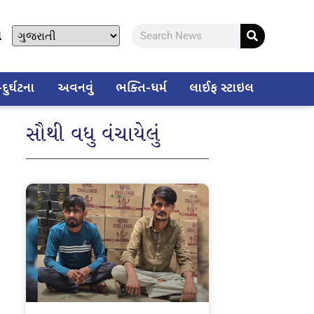
ો
ુર્ઘટના
અવનવું
ભક્તિ-ધર્મ
લાઈફ સ્ટાઇલ
સૌથી વધુ વંચાયેલું