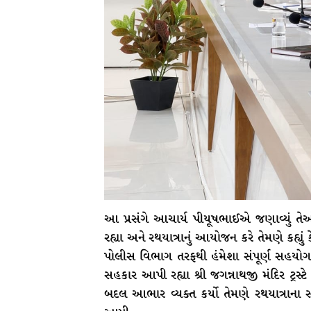
આ પ્રસંગે આચાર્ય પીયૂષભાઈએ જણાવ્યું તેઓ 
રહ્યા અને રથયાત્રાનું આયોજન કરે તેમણે કહ્
પોલીસ વિભાગ તરફથી હંમેશા સંપૂર્ણ સહયોગ
સહકાર આપી રહ્યા શ્રી જગન્નાથજી મંદિર ટ્રસ
બદલ આભાર વ્યક્ત કર્યો તેમણે રથયાત્રાના 