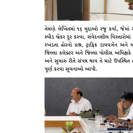
તેમણે લેખિતમાં ૧૬ મુદ્દાઓ રજૂ કર્યા, જેમાં
સ્પીડ બ્રેકર દૂર કરવા, સંવેદનશીલ વિસ્તારોમાં
રખડતા ઢોરનો પ્રશ્ન, ટ્રાફિક ડાયવર્ઝન અન
જિલ્લા કલેક્ટર અને જિલ્લા પોલીસ અધિક્ષકે
અને સુચારુ રીતે સંપન્ન થાય તે માટે ઉપસ્થ
પૂર્ણ કરવા સૂચનાઓ આપી.