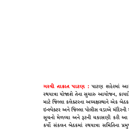
ગરવી તાકાત પાટણ :
પાટણ શહેરમાં આગ
રથયાત્રા યોજાશે તેના સુચારુ આયોજન, કાય
માટે જિલ્લા કલેક્ટરના અધ્યક્ષસ્થાને એક બેઠ
ઇન્સ્પેક્ટર અને જિલ્લા પોલીસ વડાએ મંદિરની 
સૂચનો મેળવ્યા અને રૂટની ચકાસણી કરી આ કામગ
કર્યો સંકલન બેઠકમાં રથયાત્રા સમિતિના પ્રમુખ 