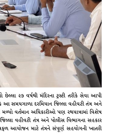
છેલ્લા ૨૭ વર્ષથી મંદિરના ટ્રસ્ટી તરીકે સેવા આપી
યું કે આ સમયગાળા દરમિયાન જિલ્લા વહીવટી તંત્ર અને
 મળ્યો વર્તમાન અધિકારીઓ પણ રથયાત્રામાં વિશેષ
્ટે જિલ્લા વહીવટી તંત્ર અને પોલીસ વિભાગના સહકાર
સફળ આયોજન માટે તંત્રને સંપૂર્ણ સહયોગની ખાતરી