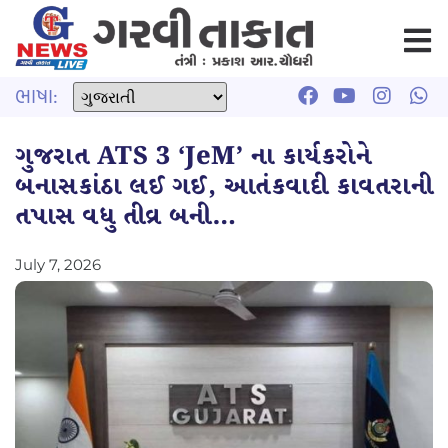
ભાષા:
ગુજરાત ATS 3 ‘JeM’ ના કાર્યકરોને
બનાસકાંઠા લઈ ગઈ, આતંકવાદી કાવતરાની
તપાસ વધુ તીવ્ર બની…
July 7, 2026