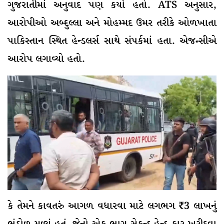
ગુજરાતીમાં અનુવાદ પણ કર્યો હતો. ATS અનુસાર,
આરોપીઓ અબ્દુલ્લા અને મોહમ્મદ ઉમર તરીકે ઓળખાતા
પાકિસ્તાન સ્થિત હેન્ડલર્સ સાથે સંપર્કમાં હતા. એજન્સીએ
આરોપ લગાવ્યો હતો.
કે તેમને કાવતરું આગળ વધારવા માટે લગભગ ₹3 લાખનું