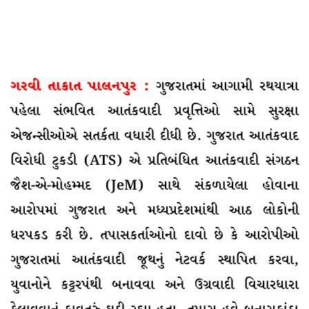
ગરવી તાકાત પાલનપુર :
ગુજરાતમાં આગામી રથયાત્રા
પહેલા સંભવિત આતંકવાદી પ્રવૃત્તિઓ સામે સુરક્ષા
એજન્સીઓએ સતર્કતા વધારી દીધી છે. ગુજરાત આતંકવાદ
વિરોધી ટુકડી (ATS) એ પ્રતિબંધિત આતંકવાદી સંગઠન
જૈશ-એ-મોહમ્મદ (JeM) સાથે સંકળાયેલા હોવાના
આરોપમાં ગુજરાત અને મધ્યપ્રદેશમાંથી આઠ લોકોની
ધરપકડ કરી છે. તપાસકર્તાઓનો દાવો છે કે આરોપીઓ
ગુજરાતમાં આતંકવાદી જૂથનું નેટવર્ક સ્થાપિત કરવા,
યુવાનોને કટ્ટરપંથી બનાવવા અને ઉગ્રવાદી વિચારધારા