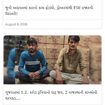
જૂની અદાવતમાં કારનો કાચ ફોડ્યો, ડ્રોઅરમાંથી ₹50 હજારની
ઉઠાંતરી!
August 8, 2026
ગુજરાતમાં 1.2. કરોડ રૂપિયાનો દારૂ જપ્ત, 2 રાજસ્થાની શખ્સોની
ધરપકડ….