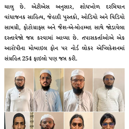
ચાલુ છે. એટીએસ અનુસાર, શોધખોળ દરમિયાન
વાંધાજનક સાહિત્ય, જેહાદી પુસ્તકો, ઓડિયો અને વિડિયો
સામગ્રી, ફોટોગ્રાફ્સ અને જૈશ-એ-મોહમ્મદ સાથે જોડાયેલા
દસ્તાવેજો જપ્ત કરવામાં આવ્યા છે. તપાસકર્તાઓએ એક
આરોપીના મોબાઇલ ફોન પર નોર્ડ લોકર એપ્લિકેશનમાં
સંગ્રહિત 254 ફાઇલો પણ જપ્ત કરી.