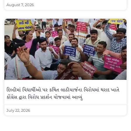
August 7, 2026
દિલ્હીમાં વિદ્યાર્થીઓ પર કથિત લાઠીચાર્જના વિરોધમાં થરાદ ખાતે
કોંગ્રેસ દ્વારા વિરોધ પ્રદર્શન યોજવામાં આવ્યું
July 22, 2026