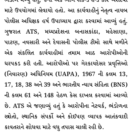
ભંડોળ મળ્યું હતું, જેનો એક ભાગ સેકન્ડ હેન્ડ કાર ખરીદવા
માટે ઉપયોગમાં લેવાયો હતો. આ કાર્યવાહીનું નેતૃત્વ નાયબ
પોલીસ અધિક્ષક હર્ષ ઉપાધ્યાય દ્વારા કરવામાં આવ્યું હતું.
ગુજરાત ATS, મધ્યપ્રદેશના બનાસકાંઠા, મહેસાણા,
પાટણ, નવસારી અને દેવાસની પોલીસ ટીમો સાથે મળીને
એક સંકલિત કાર્યવાહીમાં તમામ આઠ આરોપીઓની
ધરપકડ કરી હતી. આરોપીઓ પર ગેરકાયદેસર પ્રવૃત્તિઓ
(નિવારણ) અધિનિયમ (UAPA), 1967 ની કલમ 13,
17, 18, 38 અને 39 અને ભારતીય ન્યાય સંહિતા (BNS)
ની કલમ 61 અને 148 હેઠળ કેસ દાખલ કરવામાં આવ્યો
છે. ATS એ જણાવ્યું હતું કે આરોપીના નેટવર્ક, ભંડોળના
સ્ત્રોતો, સ્થાનિક સંપર્કો અને કોઈપણ વ્યાપક આતંકવાદી
કાવતરાને શોધવા માટે વધુ તપાસ ચાલી રહી છે.