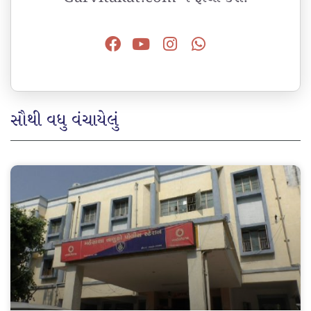
સૌથી વધુ વંચાયેલું