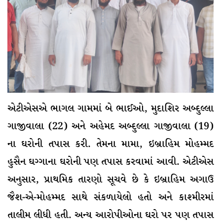
એટીએસએ ભાગલ ગામમાં બે ભાઈઓ, મુદાશિર અબ્દુલ્લા
ગાજીવાલા (22) અને અહેમદ અબ્દુલ્લા ગાજીવાલા (19)
ના ઘરોની તપાસ કરી. તેમના મામા, ઇબ્રાહિમ મોહમ્મદ
હુસૈન ઘગ્ગાના ઘરોની પણ તપાસ કરવામાં આવી. એટીએસ
અનુસાર, પ્રાથમિક તારણો સૂચવે છે કે ઇબ્રાહિમ અગાઉ
જૈશ-એ-મોહમ્મદ સાથે સંકળાયેલો હતો અને કાશ્મીરમાં
તાલીમ લીધી હતી. અન્ય આરોપીઓના ઘરો પર પણ તપાસ