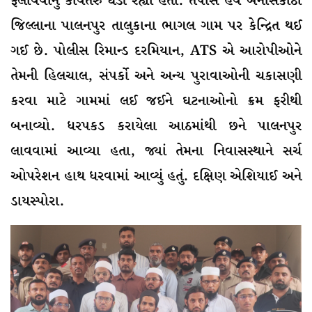
ફેલાવવાનું કાવતરું ઘડી રહ્યા હતા. તપાસ હવે બનાસકાંઠા
જિલ્લાના પાલનપુર તાલુકાના ભાગલ ગામ પર કેન્દ્રિત થઈ
ગઈ છે. પોલીસ રિમાન્ડ દરમિયાન, ATS એ આરોપીઓને
તેમની હિલચાલ, સંપર્કો અને અન્ય પુરાવાઓની ચકાસણી
કરવા માટે ગામમાં લઈ જઈને ઘટનાઓનો ક્રમ ફરીથી
બનાવ્યો. ધરપકડ કરાયેલા આઠમાંથી છને પાલનપુર
લાવવામાં આવ્યા હતા, જ્યાં તેમના નિવાસસ્થાને સર્ચ
ઓપરેશન હાથ ધરવામાં આવ્યું હતું. દક્ષિણ એશિયાઈ અને
ડાયસ્પોરા.