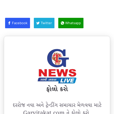
Facebook
Twitter
Whatsapp
ફોલો કરો
દરરોજ નવા અને ટ્રેન્ડીંગ સમાચાર મેળવવા માટે
Garvitakat.com ને ફોલો કરો.