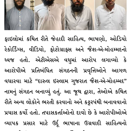
ફાઇલોમાં કથિત રીતે જેહાદી સાહિત્ય, ભાષણો, ઓડિયો
રેકોર્ડિંગ્સ, વીડિયો, ફોટોગ્રાફ્સ અને જૈશ-એ-મોહમ્મદનો
ધ્વજ હતો. એટીએસએ વધુમાં આરોપ લગાવ્યો કે
આરોપીએ પ્રતિબંધિત સંગઠનની પ્રવૃત્તિઓને આગળ
વધારવા માટે “દારુલ ઇસ્લામ ગુજરાત જૈશ-એ-મોહમ્મદ”
નામનું સંગઠન બનાવ્યું હતું. આ જૂથ દ્વારા, તેઓએ કથિત
રીતે અન્ય લોકોને ભરતી કરવાનો અને કટ્ટરપંથી બનાવવાનો
પ્રયાસ કર્યો હતો. તપાસકર્તાઓનો દાવો છે કે આરોપીઓએ
વ્યાપક પ્રસાર માટે ઉર્દૂ ભાષાના ઉગ્રવાદી સાહિત્યનો