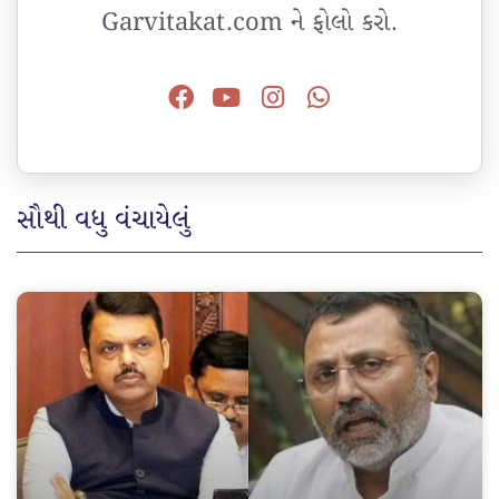
Garvitakat.com ને ફોલો કરો.
સૌથી વધુ વંચાયેલું