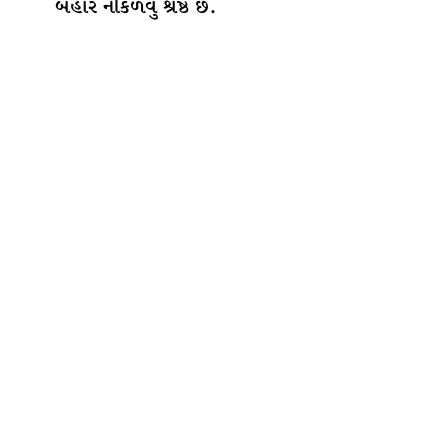
બહાર નીકળવું શ્રેષ્ઠ છે.