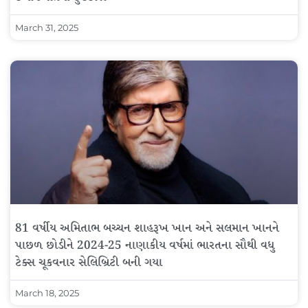
March 31, 2025
81 વર્ષીય અમિતાભ બચ્ચન શાહરૂખ ખાન અને સલમાન ખાનને
પાછળ છોડીને 2024-25 નાણાકીય વર્ષમાં ભારતના સૌથી વધુ
ટેક્સ ચૂકવનાર સેલિબ્રિટી બની ગયા
March 18, 2025