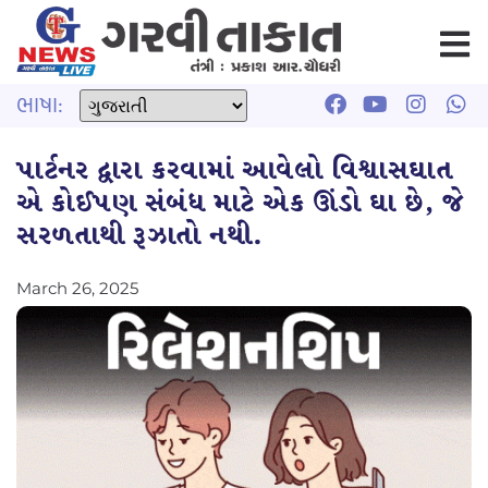
ભાષા:
પાર્ટનર દ્વારા કરવામાં આવેલો વિશ્વાસઘાત
એ કોઈપણ સંબંધ માટે એક ઊંડો ઘા છે, જે
સરળતાથી રૂઝાતો નથી.
March 26, 2025