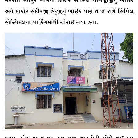
ઉપરાંત મેતપુર ગામના ઠાકોર સાહિલ નાગજીજીનું બાઇક
અને ઠાકોર સંદીપજી હેદુજીનું બાઇક પણ તે જ રાત્રે સિવિલ
હોસ્પિટલના પાર્કિંગમાંથી ચોરાઈ ગયા હતા.