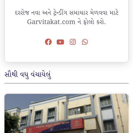
દરરોજ નવા અને ટ્રેન્ડીંગ સમાચાર મેળવવા માટે
Garvitakat.com ને ફોલો કરો.
સૌથી વધુ વંચાયેલું