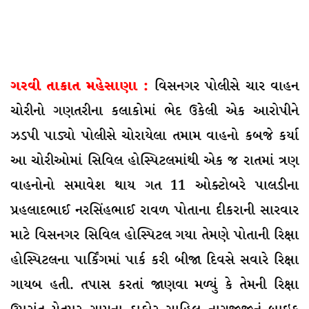
ગરવી તાકાત મહેસાણા :
વિસનગર પોલીસે ચાર વાહન
ચોરીનો ગણતરીના કલાકોમાં ભેદ ઉકેલી એક આરોપીને
ઝડપી પાડ્યો પોલીસે ચોરાયેલા તમામ વાહનો કબજે કર્યા
આ ચોરીઓમાં સિવિલ હોસ્પિટલમાંથી એક જ રાતમાં ત્રણ
વાહનોનો સમાવેશ થાય ગત 11 ઓક્ટોબરે પાલડીના
પ્રહલાદભાઈ નરસિંહભાઈ રાવળ પોતાના દીકરાની સારવાર
માટે વિસનગર સિવિલ હોસ્પિટલ ગયા તેમણે પોતાની રિક્ષા
હોસ્પિટલના પાર્કિંગમાં પાર્ક કરી બીજા દિવસે સવારે રિક્ષા
ગાયબ હતી. તપાસ કરતાં જાણવા મળ્યું કે તેમની રિક્ષા