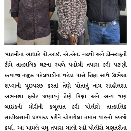
બાતમીના આધારે પી.આઈ. એ.એન. ગઢવી અને ડી-સ્ટાફની
ટીમે તાત્કાલિક ઘટના સ્થળે પહોંચી તપાસ કરી પટણી
દરવાજા નજીક પટેલવાડીના વરંડા પાસે રિક્ષા સાથે ઊભેલા
શખ્સની પૂછપરછ કરતાં તેણે પોતાનું નામ સાહીલશા
અભનશા ફકીર જણાવ્યું તેણે રિક્ષા અને અન્ય ત્રણ
બાઇકની ચોરીની કબૂલાત કરી પોલીસે તાત્કાલિક
સાહીલશાની ધરપકડ કરીને ચોરાયેલા તમામ વાહનો કબજે
કર્યા. આ મામલે વધુ તપાસ ચાલી રહી પોલીસે ગણતરીના