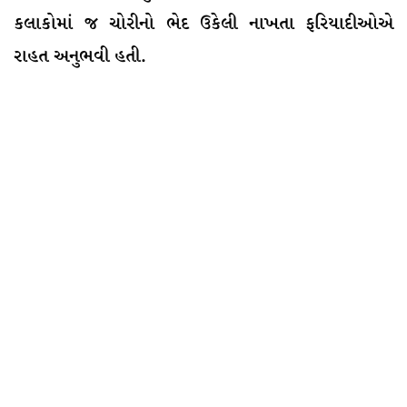
કલાકોમાં જ ચોરીનો ભેદ ઉકેલી નાખતા ફરિયાદીઓએ
રાહત અનુભવી હતી.