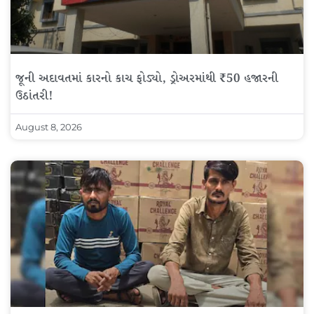
જૂની અદાવતમાં કારનો કાચ ફોડ્યો, ડ્રોઅરમાંથી ₹50 હજારની
ઉઠાંતરી!
August 8, 2026