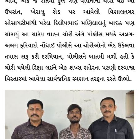
આમ, એક જ રાતમાં કુલ ત્રણ વાહનોની ચોરી થઈ આ
ઉપરાંત, ખેરાલુ રોડ પર આવેલી વિશાલનગર
સોસાયટીમાંથી પટેલ દિલીપભાઈ મણિલાલનું બાઇક પણ
ચોરાયું આ ચારેય વાહન ચોરી અંગે પોલીસ મથકે અલગ-
અલગ ફરિયાદો નોંધાઈ પોલીસે આ ચોરીઓનો ભેદ ઉકેલવા
તપાસ શરૂ કરી દરમિયાન, પોલીસને બાતમી મળી હતી કે
ચોરી થયેલી રિક્ષા લઈને એક શખ્સ શહેરના પટણી દરવાજા
વિસ્તારમાં આવેલા સાર્વજનિક સ્મશાન તરફના રસ્તે ઊભો.