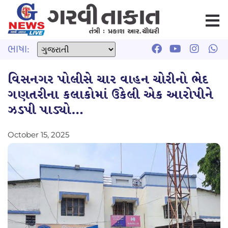
ભાષા:
વિસનગર પોલીસે ચાર વાહન ચોરીનો ભેદ
ગણતરીના કલાકોમાં ઉકેલી એક આરોપીને
ઝડપી પાડ્યો…
October 15, 2025