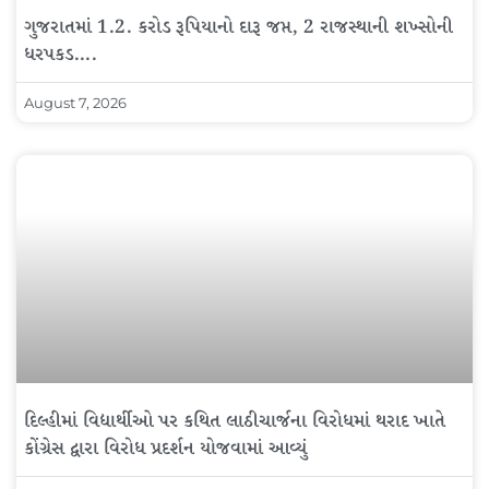
ગુજરાતમાં 1.2. કરોડ રૂપિયાનો દારૂ જપ્ત, 2 રાજસ્થાની શખ્સોની
ધરપકડ….
August 7, 2026
દિલ્હીમાં વિદ્યાર્થીઓ પર કથિત લાઠીચાર્જના વિરોધમાં થરાદ ખાતે
કોંગ્રેસ દ્વારા વિરોધ પ્રદર્શન યોજવામાં આવ્યું