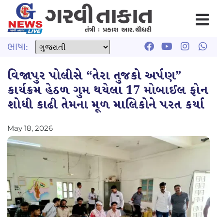
ભાષા:
વિજાપુર પોલીસે “તેરા તુજકો અર્પણ”
કાર્યક્રમ હેઠળ ગુમ થયેલા 17 મોબાઈલ ફોન
શોધી કાઢી તેમના મૂળ માલિકોને પરત કર્યા
May 18, 2026