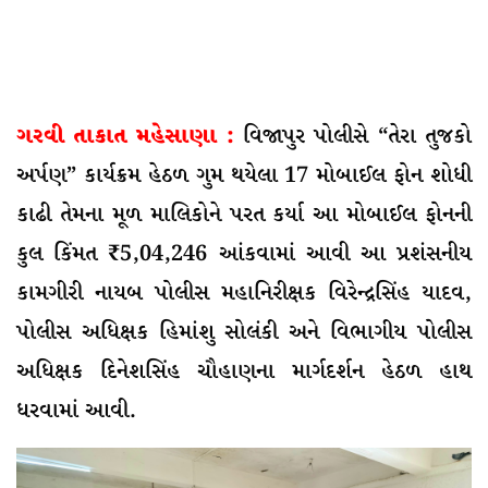
ગરવી તાકાત મહેસાણા :
વિજાપુર પોલીસે “તેરા તુજકો
અર્પણ” કાર્યક્રમ હેઠળ ગુમ થયેલા 17 મોબાઈલ ફોન શોધી
કાઢી તેમના મૂળ માલિકોને પરત કર્યા આ મોબાઈલ ફોનની
કુલ કિંમત ₹5,04,246 આંકવામાં આવી આ પ્રશંસનીય
કામગીરી નાયબ પોલીસ મહાનિરીક્ષક વિરેન્દ્રસિંહ યાદવ,
પોલીસ અધિક્ષક હિમાંશુ સોલંકી અને વિભાગીય પોલીસ
અધિક્ષક દિનેશસિંહ ચૌહાણના માર્ગદર્શન હેઠળ હાથ
ધરવામાં આવી.