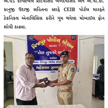
અ.હેડ કોન્સ્ટેબલ પ્રદિપસિંહ બળદેવસિંહ અને અ.પો.કો.
કાનુજી ઉદાજી સહિતના સ્ટાફે CEIR પોર્ટલ મારફતે
ટેકનિકલ એનાલિસિસ કરીને ગુમ થયેલા મોબાઈલ ફોન
શોધી કાઢ્યા.