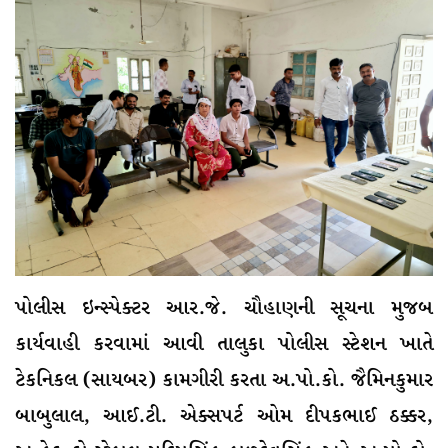
પોલીસ ઇન્સ્પેક્ટર આર.જે. ચૌહાણની સૂચના મુજબ
કાર્યવાહી કરવામાં આવી તાલુકા પોલીસ સ્ટેશન ખાતે
ટેકનિકલ (સાયબર) કામગીરી કરતા અ.પો.કો. જૈમિનકુમાર
બાબુલાલ, આઈ.ટી. એક્સપર્ટ ઓમ દીપકભાઈ ઠક્કર,