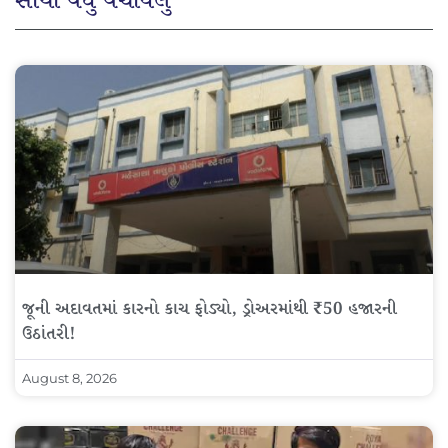
સૌથી વધુ વંચાયેલું
જૂની અદાવતમાં કારનો કાચ ફોડ્યો, ડ્રોઅરમાંથી ₹50 હજારની
ઉઠાંતરી!
August 8, 2026