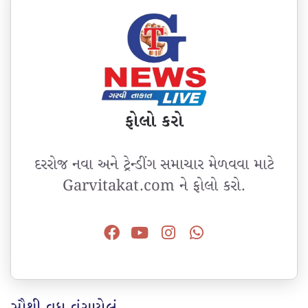
ફોલો કરો
દરરોજ નવા અને ટ્રેન્ડીંગ સમાચાર મેળવવા માટે
Garvitakat.com ને ફોલો કરો.