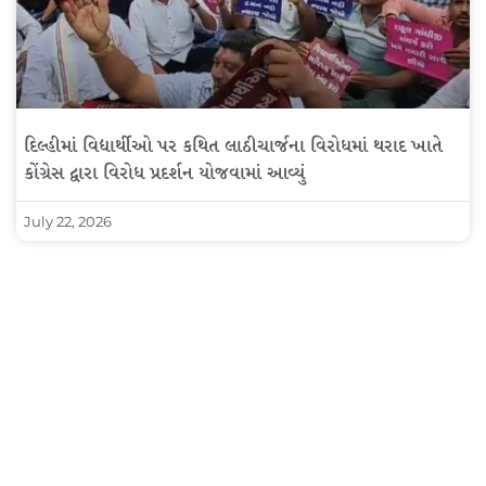
દિલ્હીમાં વિદ્યાર્થીઓ પર કથિત લાઠીચાર્જના વિરોધમાં થરાદ ખાતે
કોંગ્રેસ દ્વારા વિરોધ પ્રદર્શન યોજવામાં આવ્યું
July 22, 2026