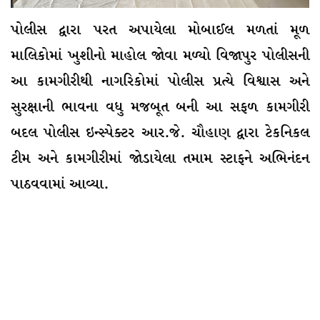
પોલીસ દ્વારા પરત અપાયેલા મોબાઈલ મળતાં મૂળ
માલિકોમાં ખુશીનો માહોલ જોવા મળ્યો વિજાપુર પોલીસની
આ કામગીરીથી નાગરિકોમાં પોલીસ પ્રત્યે વિશ્વાસ અને
સુરક્ષાની ભાવના વધુ મજબૂત બની આ સફળ કામગીરી
બદલ પોલીસ ઇન્સ્પેક્ટર આર.જે. ચૌહાણ દ્વારા ટેકનિકલ
ટીમ અને કામગીરીમાં જોડાયેલા તમામ સ્ટાફને અભિનંદન
પાઠવવામાં આવ્યા.