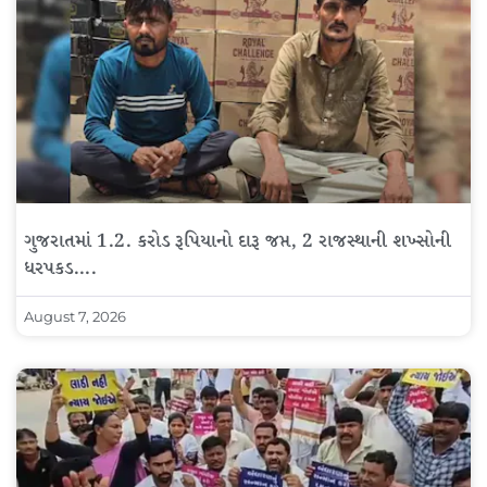
ગુજરાતમાં 1.2. કરોડ રૂપિયાનો દારૂ જપ્ત, 2 રાજસ્થાની શખ્સોની
ધરપકડ….
August 7, 2026