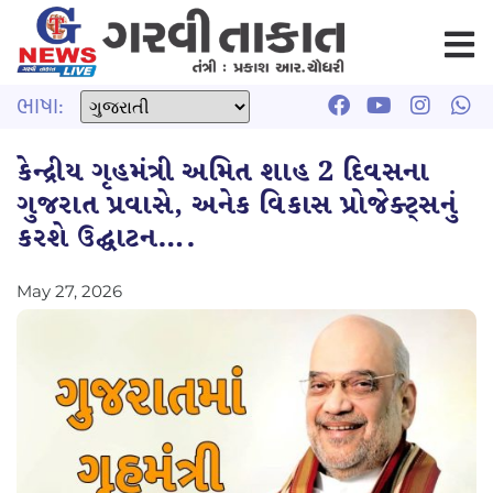
ભાષા:
કેન્દ્રીય ગૃહમંત્રી અમિત શાહ 2 દિવસના
ગુજરાત પ્રવાસે, અનેક વિકાસ પ્રોજેક્ટ્સનું
કરશે ઉદ્ઘાટન….
May 27, 2026