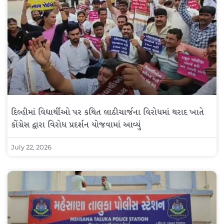
દિલ્હીમાં વિદ્યાર્થીઓ પર કથિત લાઠીચાર્જના વિરોધમાં થરાદ ખાતે
કોંગ્રેસ દ્વારા વિરોધ પ્રદર્શન યોજવામાં આવ્યું
July 22, 2026