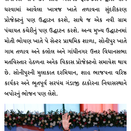
ધરવામાં આવેલા ખાત્રજ ખાતે તળાવના સુંદરીકરણ
પ્રોજેક્ટનું પણ ઉદ્ઘાટન કરશે, સાથે જ એક નવી ગ્રામ
પંચાયત કચેરીનું પણ ઉદ્ઘાટન કરશે. અન્ય મુખ્ય ઉદ્ઘાટનમાં
મોતી ભોયણ ખાતે પે સેન્ટર પ્રાથમિક શાળા, સોનીપુર ખાતે
ગામ તળાવ અને કલોલ અને ગાંધીનગર ઉત્તર વિધાનસભા
મતવિસ્તાર હેઠળના અનેક વિકાસ પ્રોજેક્ટનો સમાવેશ થાય
છે. સોનીપુરની મુલાકાત દરમિયાન, શાહ ભાજપના વરિષ્ઠ
કાર્યકર અને ભૂતપૂર્વ સરપંચ ગંડાજી ઠાકોરના નિવાસસ્થાને
બપોરનું ભોજન પણ લેશે.