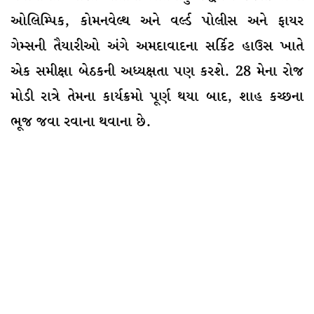
ઓલિમ્પિક, કોમનવેલ્થ અને વર્લ્ડ પોલીસ અને ફાયર
ગેમ્સની તૈયારીઓ અંગે અમદાવાદના સર્કિટ હાઉસ ખાતે
એક સમીક્ષા બેઠકની અધ્યક્ષતા પણ કરશે. 28 મેના રોજ
મોડી રાત્રે તેમના કાર્યક્રમો પૂર્ણ થયા બાદ, શાહ કચ્છના
ભૂજ જવા રવાના થવાના છે.