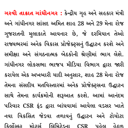
ગરવી તાકાત ગાંધીનગર :
કેન્દ્રીય ગૃહ અને સહકાર મંત્રી
અને ગાંધીનગર સાંસદ અમિત શાહ 28 અને 29 મેના રોજ
ગુજરાતની મુલાકાતે આવનાર છે, જે દરમિયાન તેઓ
રાજ્યભરમાં અનેક વિકાસ પ્રોજેક્ટ્સનું ઉદ્ઘાટન કરશે અને
સમીક્ષા અને સંગઠનાત્મક બેઠકોની શ્રેણીમાં ભાગ લેશે.
ગાંધીનગર લોકસભા ભાજપ મીડિયા વિભાગ દ્વારા જારી
કરાયેલ એક અખબારી યાદી અનુસાર, શાહ 28 મેના રોજ
તેમના સંસદીય મતવિસ્તારમાં અનેક પ્રોજેક્ટ્સના ઉદ્ઘાટન
સાથે તેમના કાર્યક્રમોની શરૂઆત કરશે. આમાં આનંદમ
પરિવાર CSR ફંડ દ્વારા બાંધવામાં આવેલા વડસર ખાતે
નવા વિકસિત જેડવા તળાવનું ઉદ્ઘાટન અને ટોયોટા
કિર્લોસ્કર મોટર્સ લિમિટેડના CSR પહેલ હેઠળ