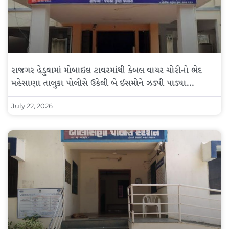
રાજગર હેડુવામાં મોબાઇલ ટાવરમાંથી કેબલ વાયર ચોરીનો ભેદ
મહેસાણા તાલુકા પોલીસે ઉકેલી બે ઈસમોને ઝડપી પાડ્યા…
July 22, 2026