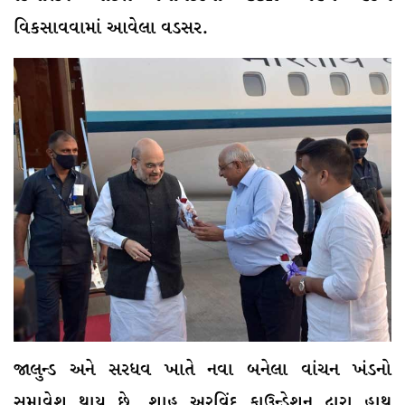
વિકસાવવામાં આવેલા વડસર.
જાલુન્ડ અને સરધવ ખાતે નવા બનેલા વાંચન ખંડનો
સમાવેશ થાય છે. શાહ અરવિંદ ફાઉન્ડેશન દ્વારા હાથ