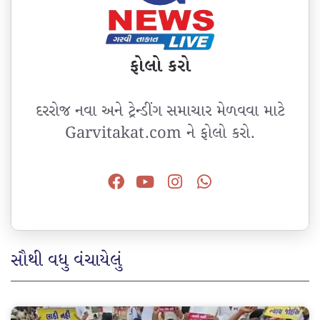
ફોલો કરો
દરરોજ નવા અને ટ્રેન્ડીંગ સમાચાર મેળવવા માટે
Garvitakat.com ને ફોલો કરો.
સૌથી વધુ વંચાયેલું