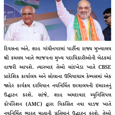
દિવસના અંતે, શાહ ગાંધીનગરમાં પાર્ટીના રાજ્ય મુખ્યાલય
શ્રી કમલમ ખાતે ભાજપના મુખ્ય પદાધિકારીઓની બેઠકમાં
હાજરી આપશે. ત્યારબાદ તેઓ ચાંદખેડા ખાતે CBSE
પ્રાદેશિક કાર્યાલય અને સોલાના ઉમિયાધામ કેમ્પસમાં એક
જાહેર કાર્યક્રમ દરમિયાન નવનિર્મિત છાત્રાલયની ઇમારતનું
ઉદ્ઘાટન કરશે. સાંજે, શાહ અમદાવાદ મ્યુનિસિપલ
કોર્પોરેશન (AMC) દ્વારા વિકસિત નવા વાડજ ખાતે
નવનિર્મિત ભારત માતાની પ્રતિમાનું ઉદ્ઘાટન કરશે. તેઓ