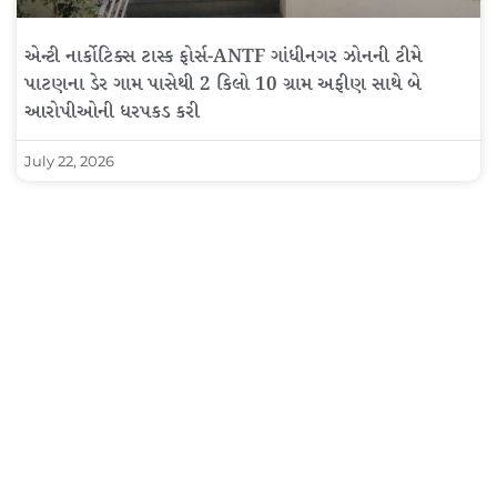
એન્ટી નાર્કોટિક્સ ટાસ્ક ફોર્સ-ANTF ગાંધીનગર ઝોનની ટીમે
પાટણના ડેર ગામ પાસેથી 2 કિલો 10 ગ્રામ અફીણ સાથે બે
આરોપીઓની ધરપકડ કરી
July 22, 2026