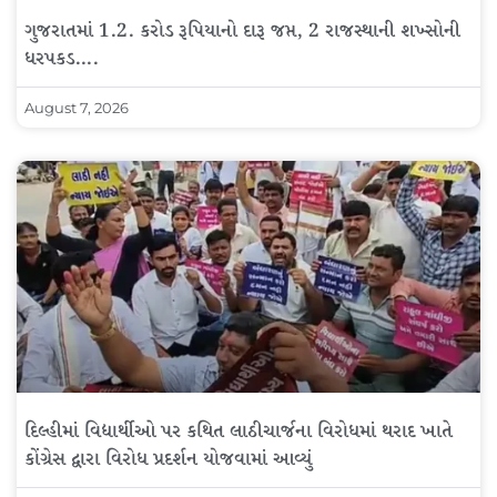
ગુજરાતમાં 1.2. કરોડ રૂપિયાનો દારૂ જપ્ત, 2 રાજસ્થાની શખ્સોની
ધરપકડ….
August 7, 2026
દિલ્હીમાં વિદ્યાર્થીઓ પર કથિત લાઠીચાર્જના વિરોધમાં થરાદ ખાતે
કોંગ્રેસ દ્વારા વિરોધ પ્રદર્શન યોજવામાં આવ્યું