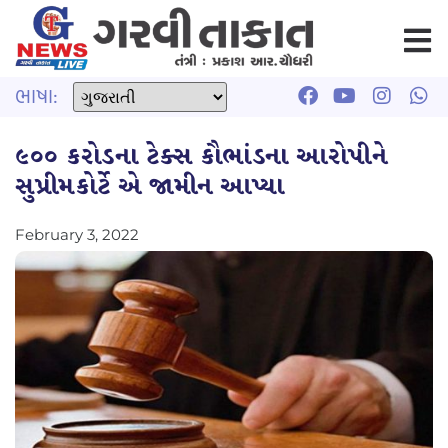
ભાષા:
૯૦૦ કરોડના ટેક્સ કૌભાંડના આરોપીને
સુપ્રીમકોર્ટે એ જામીન આપ્યા
February 3, 2022