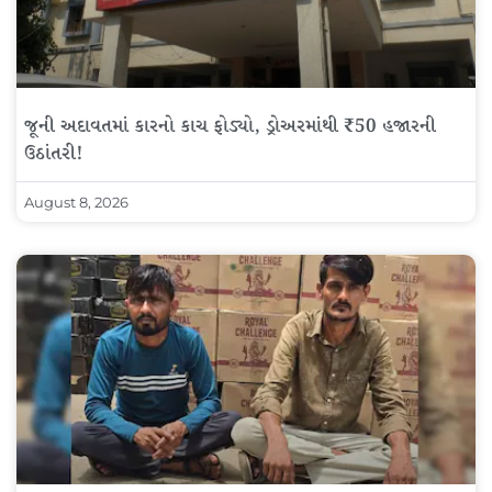
જૂની અદાવતમાં કારનો કાચ ફોડ્યો, ડ્રોઅરમાંથી ₹50 હજારની
ઉઠાંતરી!
August 8, 2026