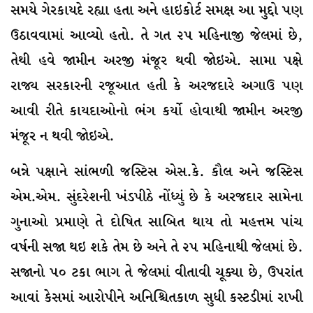
સમયે ગેરકાયદે રહ્યા હતા અને હાઇકોર્ટ સમક્ષ આ મુદ્દો પણ
ઉઠાવવામાં આવ્યો હતો. તે ગત ૨૫ મહિનાજી જેલમાં છે,
તેથી હવે જામીન અરજી મંજૂર થવી જાેઇએ. સામા પક્ષે
રાજ્ય સરકારની રજૂઆત હતી કે અરજદારે અગાઉ પણ
આવી રીતે કાયદાઓનો ભંગ કર્યો હોવાથી જામીન અરજી
મંજૂર ન થવી જાેઇએ.
બન્ને પક્ષાને સાંભળી જસ્ટિસ એસ.કે. કૌલ અને જસ્ટિસ
એમ.એમ. સુંદરેશની ખંડપીઠે નોંધ્યું છે કે અરજદાર સામેના
ગુનાઓ પ્રમાણે તે દોષિત સાબિત થાય તો મહત્તમ પાંચ
વર્ષની સજા થઇ શકે તેમ છે અને તે ૨૫ મહિનાથી જેલમાં છે.
સજાનો ૫૦ ટકા ભાગ તે જેલમાં વીતાવી ચૂક્યા છે, ઉપરાંત
આવાં કેસમાં આરોપીને અનિશ્ચિતકાળ સુધી કસ્ટડીમાં રાખી