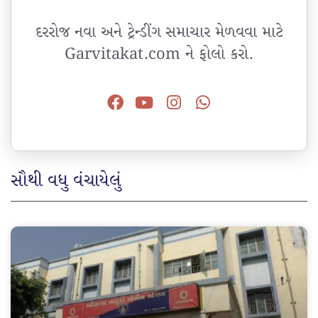
દરરોજ નવા અને ટ્રેન્ડીંગ સમાચાર મેળવવા માટે
Garvitakat.com ને ફોલો કરો.
સૌથી વધુ વંચાયેલું