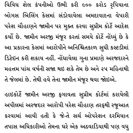
વિવિધ શેલ કંપનીઓ ઉભી કરી ૯૦૦ કરોડ રૃપિયાના
બોગસ બિલિંગ કેસમાં સંડોવાયેલા અમદાવાદના વેપારી
પરેશ ચૌહાણને જામીન પર મુક્ત કરવા સુપ્રીમ કોર્ટે આદેશ
કર્યો છે. જામીન અરજી મંજૂર કરતાં સમયે કોર્ટે નોંધ્યું છે કે
આ પ્રકારના કેસમાં આરોપીને અનિશ્ચિતકાળ સુધી કસ્ટડીમાં
ડિટેઇન કરી શકાય નહીં. નોંધાયેલા ગુના પ્રમાણે અરજદારને
મહત્તમ પાંચ વર્ષની સજા થઇ શકે તેમ છે અને ૨૫ મહિનાથી
તે જેલમાં છે. તેથી હવે તેના જામીન મંજૂર થવા જાેઇએ.
હાઇકોર્ટે જામીન અરજી ફગાવતા સુપ્રીમ કોર્ટમાં કરાયેલી
અપીલમાં અરજદાર આરોપી પરેશ ચૌહાણ તરફથી રજૂઆત
કરવામાં આવી હતી કે જે-તે સર્ચ ઓપરેશન દરમિયાન
તપાસ અધિકારીઓ તેમના ઘરે એક અઠવાડિયાથી પણ વધુ