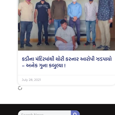
કડીના મંદિરમાંથી ચોરી કરનાર આરોપી ઝડપાયો
– અનેક ગુના કબુલ્યા !
July 28, 2021