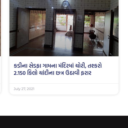
કડીના સેડફા ગામના મંદિરમાં ચોરી, તશ્કરો
2.150 કિલો ચાંદીના છત્ર ઉઠાવી ફરાર
July 27, 2021