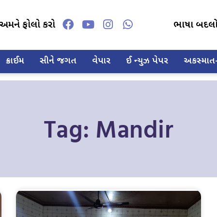
અમને ફોલો કરો
ભાષા બદલ
ક્રાઈમ
સીને જગત
વેપાર
ઈ ન્યુઝ પેપર
અકસ્માત-દ
Tag: Mandir