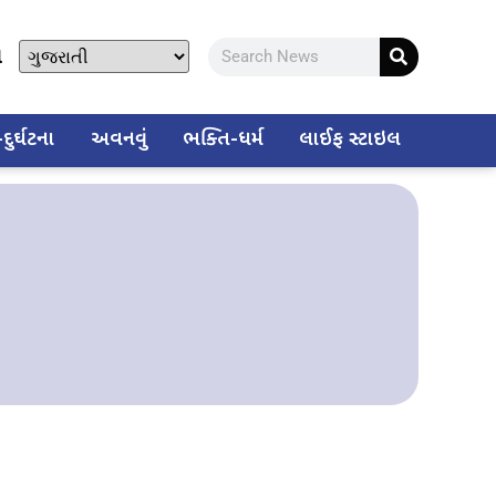
ો
ુર્ઘટના
અવનવું
ભક્તિ-ધર્મ
લાઈફ સ્ટાઇલ