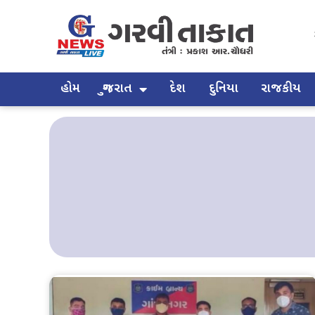
હોમ
ગુજરાત
દેશ
દુનિયા
રાજકીય