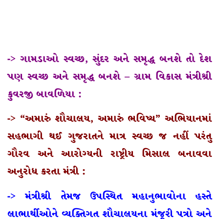
-> ગામડાઓ સ્વચ્છ, સુંદર અને સમૃદ્ધ બનશે તો દેશ
પણ સ્વચ્છ અને સમૃદ્ધ બનશે – ગ્રામ વિકાસ મંત્રીશ્રી
કુવરજી બાવળિયા :
-> “અમારું શૌચાલય, અમારું ભવિષ્ય” અભિયાનમાં
સહભાગી થઈ ગુજરાતને માત્ર સ્વચ્છ જ નહીં પરંતુ
ગૌરવ અને આરોગ્યની રાષ્ટ્રીય મિસાલ બનાવવા
અનુરોધ કરતા મંત્રી :
-> મંત્રીશ્રી તેમજ ઉપસ્થિત મહાનુભાવોના હસ્તે
લાભાર્થીઓને વ્યક્તિગત શૌચાલયના મંજૂરી પત્રો અને