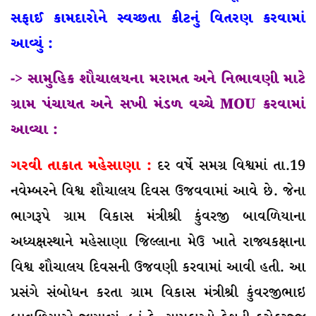
સફાઈ કામદારોને સ્વચ્છતા કીટનું વિતરણ કરવામાં
આવ્યું :
-> સામુહિક શૌચાલયના મરામત અને નિભાવણી માટે
ગ્રામ પંચાયત અને સખી મંડળ વચ્ચે MOU કરવામાં
આવ્યા :
ગરવી તાકાત મહેસાણા :
દર વર્ષે સમગ્ર વિશ્વમાં તા.19
નવેમ્બરને વિશ્વ શૌચાલય દિવસ ઉજવવામાં આવે છે. જેના
ભાગરૂપે ગ્રામ વિકાસ મંત્રીશ્રી કુંવરજી બાવળિયાના
અધ્યક્ષસ્થાને મહેસાણા જિલ્લાના મેઉ ખાતે રાજ્યકક્ષાના
વિશ્વ શૌચાલય દિવસની ઉજવણી કરવામાં આવી હતી. આ
પ્રસંગે સંબોધન કરતા ગ્રામ વિકાસ મંત્રીશ્રી કુંવરજીભાઇ