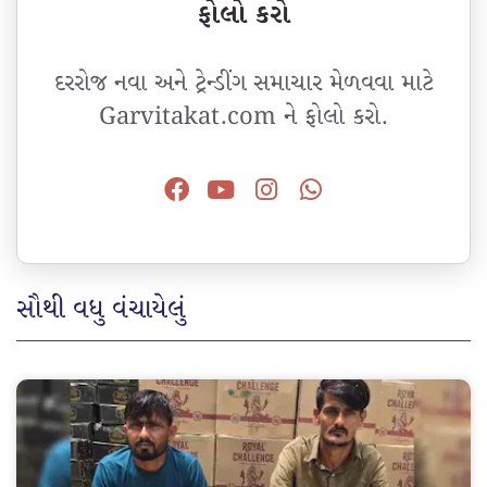
ફોલો કરો
દરરોજ નવા અને ટ્રેન્ડીંગ સમાચાર મેળવવા માટે
Garvitakat.com ને ફોલો કરો.
સૌથી વધુ વંચાયેલું