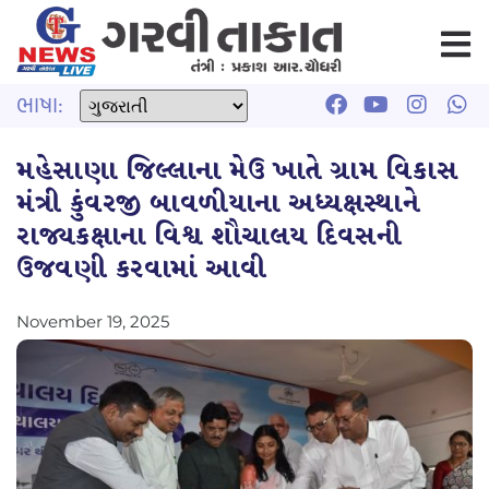
ભાષા:
મહેસાણા જિલ્લાના મેઉ ખાતે ગ્રામ વિકાસ
મંત્રી કુંવરજી બાવળીયાના અધ્યક્ષસ્થાને
રાજ્યકક્ષાના વિશ્વ શૌચાલય દિવસની
ઉજવણી કરવામાં આવી
November 19, 2025