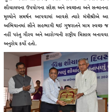
શૌચાલયના ઉપયોગના સંદેશ અને સ્વચ્છતા અને સન્માનના
મૂલ્યોને સમર્થન આપવામાં આવશે ત્યારે મંત્રીશ્રીએ આ
અભિયાનમાં સૌને સહભાગી થઈ ગુજરાતને માત્ર સ્વચ્છ જ
નહીં પરંતુ ગૌરવ અને આરોગ્યની રાષ્ટ્રીય મિસાલ બનાવવા
અનુરોધ કર્યો હતો.