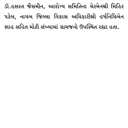
ડૉ.હસરત જૈસમીન, આરોગ્ય સમિતિના ચેરમેનશ્રી મિહિર
પટેલ, નાયબ જિલ્લા વિકાસ અધિકારીશ્રી હર્ષનિધિબેન
શાહ સહિત મોટી સંખ્યામાં ગ્રામજનો ઉપસ્થિત રહ્યા હતા.