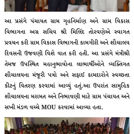
આ પ્રસંગે પંચાયત ગ્રામ ગૃહનિર્માણ અને ગ્રામ વિકાસ
વિભાગના અગ્ર સચિવ શ્રી મિલિંદ તોરવણેએ સ્વાગત
પ્રવચન કરી ગ્રામ વિકાસ વિભાગની કામગીરી અને શૌચાલય
દિવસની ઉજવણી વિશે વાત કરી હતી. આ પ્રસંગે મંત્રીશ્રી
તેમજ ઉપસ્થિત મહાનુભાવોના લાભાર્થીઓને વ્યક્તિગત
શૌચાલયના મંજૂરી પત્રો અને સફાઈ કામદારોને સ્વચ્છતા
કીટનું વિતરણ કરવામાં આવ્યું હતું.આ ઉપરાંત સામુહિક
શૌચાલયના મરામત અને નિભાવણી માટે ગ્રામ પંચાયત અને
સખી મંડળ વચ્ચે MOU કરવામાં આવ્યા હતા.