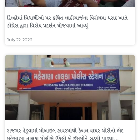
દિલ્હીમાં વિદ્યાર્થીઓ પર કથિત લાઠીચાર્જના વિરોધમાં થરાદ ખાતે
કોંગ્રેસ દ્વારા વિરોધ પ્રદર્શન યોજવામાં આવ્યું
July 22, 2026
રાજગર હેડુવામાં મોબાઇલ ટાવરમાંથી કેબલ વાયર ચોરીનો ભેદ
મહેસાણા તાલુકા પોલીસે ઉકેલી બે ઈસમોને ઝડપી પાડ્યા…