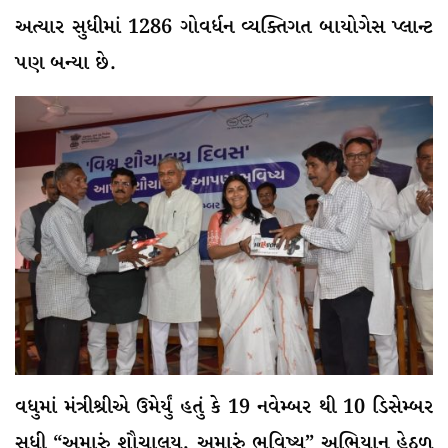
અત્યાર સુધીમાં 1286 ગોવર્ધન વ્યક્તિગત બાયોગેસ પ્લાન્ટ
પણ બન્યા છે.
વધુમાં મંત્રીશ્રીએ ઉમેર્યું હતું કે 19 નવેમ્બર થી 10 ડિસેમ્બર
સુધી “અમારું શૌચાલય, અમારું ભવિષ્ય” અભિયાન હેઠળ