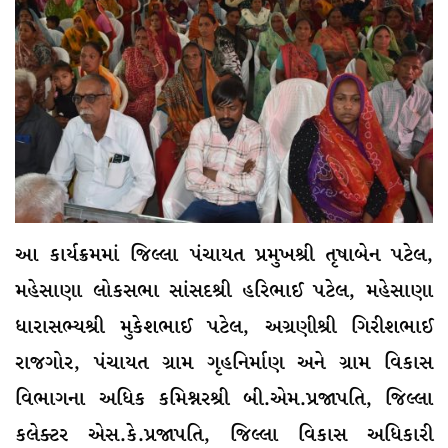
આ કાર્યક્રમમાં જિલ્લા પંચાયત પ્રમુખશ્રી તૃષાબેન પટેલ,
મહેસાણા લોકસભા સાંસદશ્રી હરિભાઈ પટેલ, મહેસાણા
ધારાસભ્યશ્રી મુકેશભાઈ પટેલ, અગ્રણીશ્રી ગિરીશભાઈ
રાજગોર, પંચાયત ગ્રામ ગૃહનિર્માણ અને ગ્રામ વિકાસ
વિભાગના અધિક કમિશ્નરશ્રી બી.એમ.પ્રજાપતિ, જિલ્લા
કલેક્ટર એસ.કે.પ્રજાપતિ, જિલ્લા વિકાસ અધિકારી