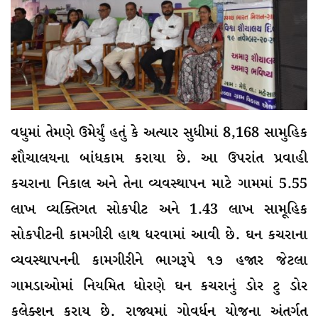
વધુમાં તેમણે ઉમેર્યું હતું કે અત્યાર સુધીમાં 8,168 સામુહિક
શૌચાલયના બાંધકામ કરાયા છે. આ ઉપરાંત પ્રવાહી
કચરાના નિકાલ અને તેના વ્યવસ્થાપન માટે ગામમાં 5.55
લાખ વ્યક્તિગત સોકપીટ અને 1.43 લાખ સામૂહિક
સોકપીટની કામગીરી હાથ ધરવામાં આવી છે. ઘન કચરાના
વ્યવસ્થાપનની કામગીરીને ભાગરૂપે ૧૭ હજાર જેટલા
ગામડાઓમાં નિયમિત ધોરણે ઘન કચરાનું ડોર ટુ ડોર
કલેક્શન કરાય છે. રાજ્યમાં ગોવર્ધન યોજના અંતર્ગત