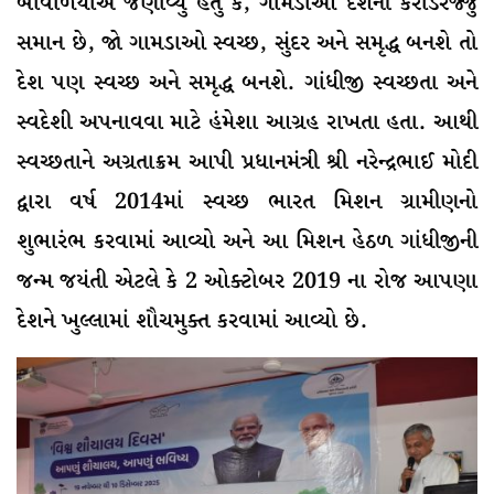
બાવળિયાએ જણાવ્યું હતું કે, ગામડાઓ દેશની કરોડરજ્જુ
સમાન છે, જો ગામડાઓ સ્વચ્છ, સુંદર અને સમૃદ્ધ બનશે તો
દેશ પણ સ્વચ્છ અને સમૃદ્ધ બનશે. ગાંધીજી સ્વચ્છતા અને
સ્વદેશી અપનાવવા માટે હંમેશા આગ્રહ રાખતા હતા. આથી
સ્વચ્છતાને અગ્રતાક્રમ આપી પ્રધાનમંત્રી શ્રી નરેન્દ્રભાઈ મોદી
દ્વારા વર્ષ 2014માં સ્વચ્છ ભારત મિશન ગ્રામીણનો
શુભારંભ કરવામાં આવ્યો અને આ મિશન હેઠળ ગાંધીજીની
જન્મ જયંતી એટલે કે 2 ઓક્ટોબર 2019 ના રોજ આપણા
દેશને ખુલ્લામાં શૌચમુક્ત કરવામાં આવ્યો છે.