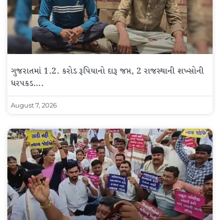
ગુજરાતમાં 1.2. કરોડ રૂપિયાનો દારૂ જપ્ત, 2 રાજસ્થાની શખ્સોની
ધરપકડ….
August 7, 2026