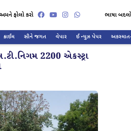
અમને ફોલો કરો
ભાષા બદલ
ક્રાઈમ
સીને જગત
વેપાર
ઈ ન્યુઝ પેપર
અકસ્માત-દ
સ.ટી.નિગમ 2200 એકસ્ટ્રા
ી