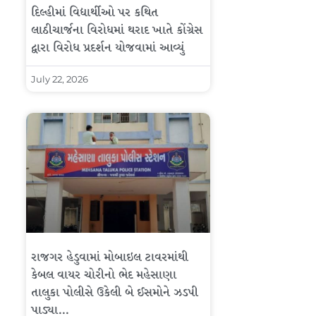
દિલ્હીમાં વિદ્યાર્થીઓ પર કથિત
લાઠીચાર્જના વિરોધમાં થરાદ ખાતે કોંગ્રેસ
દ્વારા વિરોધ પ્રદર્શન યોજવામાં આવ્યું
July 22, 2026
રાજગર હેડુવામાં મોબાઇલ ટાવરમાંથી
કેબલ વાયર ચોરીનો ભેદ મહેસાણા
તાલુકા પોલીસે ઉકેલી બે ઈસમોને ઝડપી
પાડ્યા…