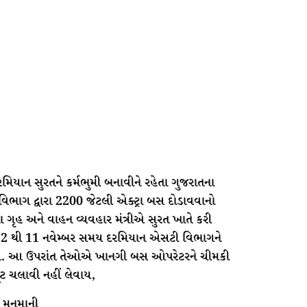
મિયાન સુરતને કર્મભુમી બનાવીને રહેતા ગુજરાતના
િભાગ દ્વારા 2200 જેટલી એક્ટ્રા બસ દોડાવવાનો
ના ગૃહ અને વાહન વ્યવહાર મંત્રીએ સુરત ખાતે કરી
મી 2 થી 11 નવેમ્બર સમય દરમિયાન એસટી વિભાગને
ેશે. આ ઉપરાંત તેઓએ ખાનગી બસ ઓપરેટરને ચીમકી
ંટ ચલાવી નહીં લેવાય,