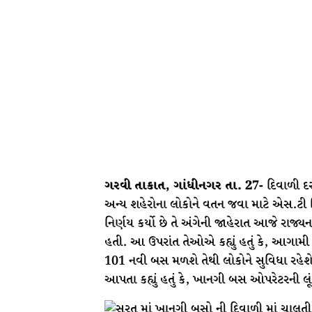
ગરવી તાકાત, ગાંધીનગર તા. 27-
દિવાળી દર
અન્ય શહેરોના લોકોને વતન જવા માટે એસ.ટી વ
નિર્ણય કર્યો છે તે અંગેની જાહેરાત આજે રાજ્ય
હતી. આ ઉપરાંત તેઓએ કહ્યું હતું કે, આગા
101 નવી બસ મળશે તેથી લોકોને સુવિધા રહ
આપતા કહ્યું હતું કે, ખાનગી બસ ઓપરેટરની લૂ