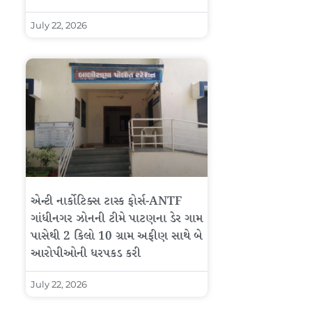
July 22, 2026
એન્ટી નાર્કોટિક્સ ટાસ્ક ફોર્સ-ANTF
ગાંધીનગર ઝોનની ટીમે પાટણના ડેર ગામ
પાસેથી 2 કિલો 10 ગ્રામ અફીણ સાથે બે
આરોપીઓની ધરપકડ કરી
July 22, 2026