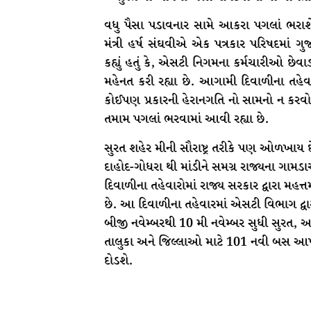
વધુ પૈસા પડાવનાર સામે આકરા પગલાં ભરાશ
મંત્રી હર્ષ સંઘવીએ એક પત્રકાર પરિષદમા
કહ્યું હતું કે, એસટી નિગમના કર્મચારીઓ છે
મહેનત કરી રહ્યા છે. આગામી દિવાળીના તહેવા
કોઈપણ પ્રકારની હેરાનગતિ નો સામનો ન કરવો પડે
તમામ પગલાં ભરવામાં આવી રહ્યા છે.
સુરત શહેર મીની સૌરાષ્ટ્ર તરીકે પણ ઓળખાય છે. 
દાહોદ-ગોધરા થી માંડીને સમગ્ર રાજ્યના ગામડા
દિવાળીના તહેવારોમાં રાજ્ય સરકાર દ્વારા મહત્
છે. આ દિવાળીના તહેવારમાં એસટી વિભાગ દ્
બીજી નવેમ્બરથી 10 મી નવેમ્બર સુધી સુરત
તાલુકા અને જિલ્લાઓ માટે 101 નવી બસ આપવ
દોડશે.