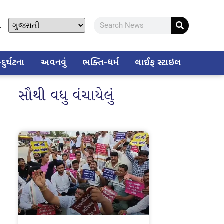
ો
ુર્ઘટના
અવનવું
ભક્તિ-ધર્મ
લાઈફ સ્ટાઇલ
સૌથી વધુ વંચાયેલું