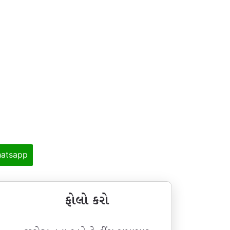
atsapp
ફોલો કરો