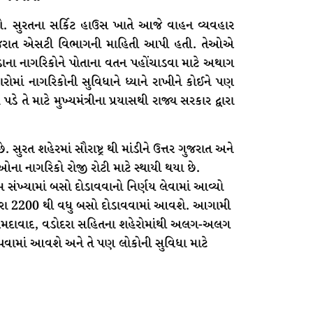
ે. સુરતના સર્કિટ હાઉસ ખાતે આજે વાહન વ્યવહાર
ં ગુજરાત એસટી વિભાગની માહિતી આપી હતી. તેઓએ
વાડાના નાગરિકોને પોતાના વતન પહોંચાડવા માટે અથાગ
રોમાં નાગરિકોની સુવિધાને ધ્યાને રાખીને કોઈને પણ
 તે માટે મુખ્યમંત્રીના પ્રયાસથી રાજ્ય સરકાર દ્વારા
સુરત શહેરમાં સૌરાષ્ટ્ર થી માંડીને ઉત્તર ગુજરાત અને
ઓના નાગરિકો રોજી રોટી માટે સ્થાયી થયા છે.
તમ સંખ્યામાં બસો દોડાવવાનો નિર્ણય લેવામાં આવ્યો
વારા 2200 થી વધુ બસો દોડાવવામાં આવશે. આગામી
, અમદાવાદ, વડોદરા સહિતના શહેરોમાંથી અલગ-અલગ
ામાં આવશે અને તે પણ લોકોની સુવિધા માટે