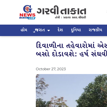
હોમ
ગુજરાત
દેશ
દુનિયા
રાજકીય
દિવાળીના તહેવારોમાં એ
બસો દોડાવશે: હર્ષ સંઘવ
October 27, 2023