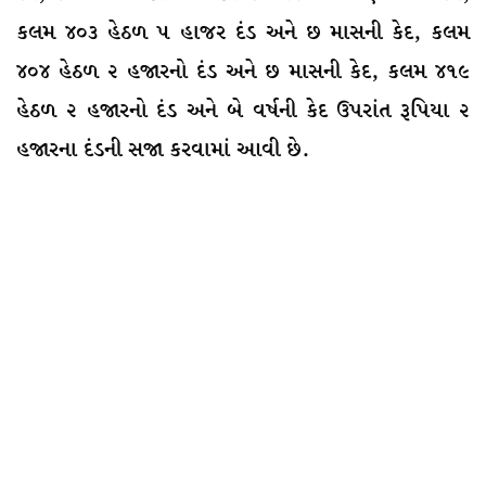
કલમ ૪૦૩ હેઠળ ૫ હાજર દંડ અને છ માસની કેદ, કલમ
૪૦૪ હેઠળ ૨ હજારનો દંડ અને છ માસની કેદ, કલમ ૪૧૯
હેઠળ ૨ હજારનો દંડ અને બે વર્ષની કેદ ઉપરાંત રૂપિયા ૨
હજારના દંડની સજા કરવામાં આવી છે.