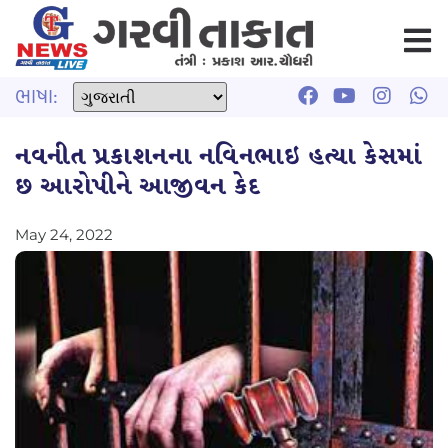
ભાષા:
નવનીત પ્રકાશનના નવિનભાઇ હત્યા કેસમાં
છ આરોપીને આજીવન કેદ
May 24, 2022