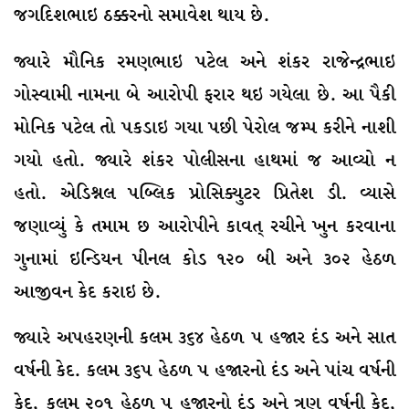
જગદિશભાઇ ઠક્કરનો સમાવેશ થાય છે.
જ્યારે મૌનિક રમણભાઇ પટેલ અને શંકર રાજેન્દ્રભાઇ
ગોસ્વામી નામના બે આરોપી ફરાર થઇ ગયેલા છે. આ પૈકી
મોનિક પટેલ તો પકડાઇ ગયા પછી પેરોલ જમ્પ કરીને નાશી
ગયો હતો. જ્યારે શંકર પોલીસના હાથમાં જ આવ્યો ન
હતો. એડિશ્નલ પબ્લિક પ્રોસિક્યુટર પ્રિતેશ ડી. વ્યાસે
જણાવ્યું કે તમામ છ આરોપીને કાવત્ રચીને ખુન કરવાના
ગુનામાં ઇન્ડિયન પીનલ કોડ ૧૨૦ બી અને ૩૦૨ હેઠળ
આજીવન કેદ કરાઇ છે.
જ્યારે અપહરણની કલમ ૩૬૪ હેઠળ ૫ હજાર દંડ અને સાત
વર્ષની કેદ. કલમ ૩૬૫ હેઠળ ૫ હજારનો દંડ અને પાંચ વર્ષની
કેદ, કલમ ૨૦૧ હેઠળ ૫ હજારનો દંડ અને ત્રણ વર્ષની કેદ,