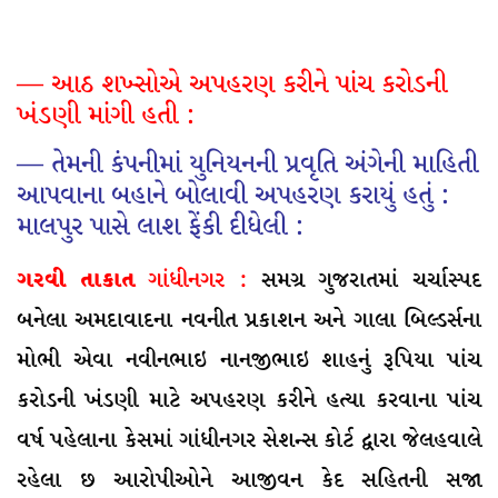
— આઠ શખ્સોએ અપહરણ કરીને પાંચ કરોડની
ખંડણી માંગી હતી :
— તેમની કંપનીમાં યુનિયનની પ્રવૃતિ અંગેની માહિતી
આપવાના બહાને બોલાવી અપહરણ કરાયું હતું :
માલપુર પાસે લાશ ફેંકી દીધેલી :
ગરવી તાકાત
ગાંધીનગર :
સમગ્ર ગુજરાતમાં ચર્ચાસ્પદ
બનેલા અમદાવાદના નવનીત પ્રકાશન અને ગાલા બિલ્ડર્સના
મોભી એવા નવીનભાઇ નાનજીભાઇ શાહનું રૂપિયા પાંચ
કરોડની ખંડણી માટે અપહરણ કરીને હત્યા કરવાના પાંચ
વર્ષ પહેલાના કેસમાં ગાંધીનગર સેશન્સ કોર્ટ દ્વારા જેલહવાલે
રહેલા છ આરોપીઓને આજીવન કેદ સહિતની સજા