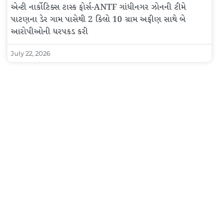
એન્ટી નાર્કોટિક્સ ટાસ્ક ફોર્સ-ANTF ગાંધીનગર ઝોનની ટીમે
પાટણના ડેર ગામ પાસેથી 2 કિલો 10 ગ્રામ અફીણ સાથે બે
આરોપીઓની ધરપકડ કરી
July 22, 2026