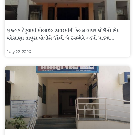
રાજગર હેડુવામાં મોબાઇલ ટાવરમાંથી કેબલ વાયર ચોરીનો ભેદ
મહેસાણા તાલુકા પોલીસે ઉકેલી બે ઈસમોને ઝડપી પાડ્યા…
July 22, 2026