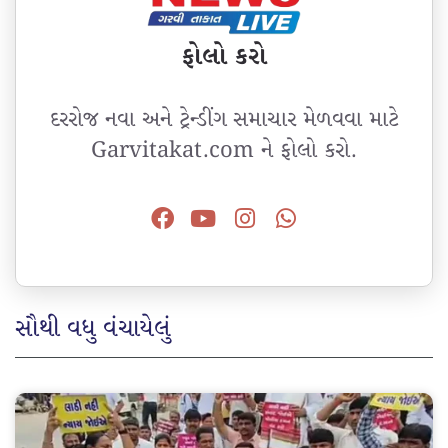
ફોલો કરો
દરરોજ નવા અને ટ્રેન્ડીંગ સમાચાર મેળવવા માટે
Garvitakat.com ને ફોલો કરો.
સૌથી વધુ વંચાયેલું