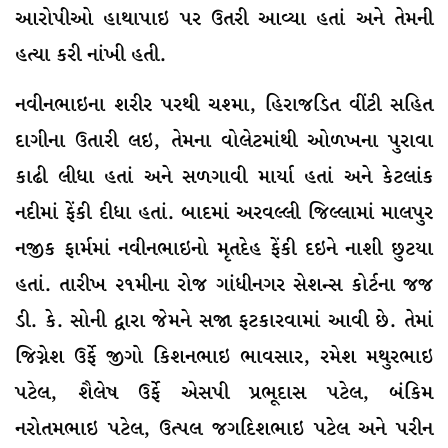
આરોપીઓ હાથાપાઇ પર ઉતરી આવ્યા હતાં અને તેમની
હત્યા કરી નાંખી હતી.
નવીનભાઇના શરીર પરથી ચશ્મા, હિરાજડિત વીંટી સહિત
દાગીના ઉતારી લઇ, તેમના વોલેટમાંથી ઓળખના પુરાવા
કાઢી લીધા હતાં અને સળગાવી માર્યા હતાં અને કેટલાંક
નદીમાં ફેંકી દીધા હતાં. બાદમાં અરવલ્લી જિલ્લામાં માલપુર
નજીક ફાર્મમાં નવીનભાઇનો મૃતદેહ ફેંકી દઇને નાશી છુટયા
હતાં. તારીખ ૨૧મીના રોજ ગાંધીનગર સેશન્સ કોર્ટના જજ
ડી. કે. સોની દ્વારા જેમને સજા ફટકારવામાં આવી છે. તેમાં
જિગ્નેશ ઉર્ફે જીગો કિશનભાઇ ભાવસાર, રમેશ મથુરભાઇ
પટેલ, શૈલેષ ઉર્ફે એસપી પ્રભૂદાસ પટેલ, બંકિમ
નરોતમભાઇ પટેલ, ઉત્પલ જગદિશભાઇ પટેલ અને પરીન