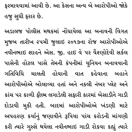
ફરમાવવામાં આવી છે. આ કેસના અન્ય બે આરોપીઓ જોકે
હજુ સુધી ફરાર છે.
અડાલજ પોલીસ મથકમાં નોંધાયેલા આ બનાવની વિગત
મુજબ તારીખ ૨૫મી જુલાઇ ૨૦૧૭ના રોજ આરોપીઓએ
નવીનભાઇ શાહને એસ. જી. હાઇ વે પર વૈશ્ણોદેવી સર્કલ
પાસેની હોટલ પાસે તેમની કંપનીમાં યુનિયન બનાવવાની
ગતિવિધિ ચાલતી હોવાની વાત કહેવાના બહાને
આરોપીઓએ બોલાવ્યા હતાં અને નકલી નંબર પ્લેટ અને
કાંચ પર કાળી ફીલ્મ લગાડેલી સફારી કારમાં બેસાડીને ગાડી
દોડાવી મુકી હતી. બાદમાં આરોપીઓએ ખંડણી માટે
અપહરણ કર્યાનું જણાવીને રૂપિયા પાંચ કરોડની માંગણી
કરી ત્યારે ગુસ્સે થયેલા નવીનભાઇ ગાડી રોકવા કહ્યું ત્યારે