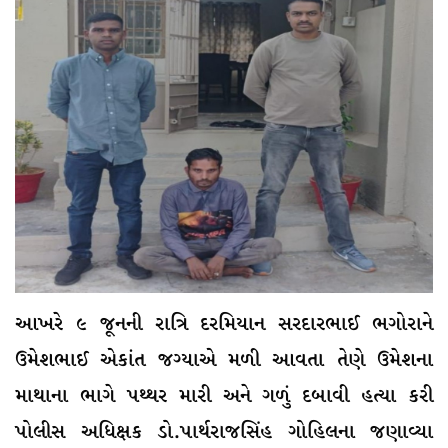
આખરે ૯ જૂનની રાત્રિ દરમિયાન સરદારભાઈ ભગોરાને
ઉમેશભાઈ એકાંત જગ્યાએ મળી આવતા તેણે ઉમેશના
માથાના ભાગે પથ્થર મારી અને ગળું દબાવી હત્યા કરી
પોલીસ અધિક્ષક ડો.પાર્થરાજસિંહ ગોહિલના જણાવ્યા