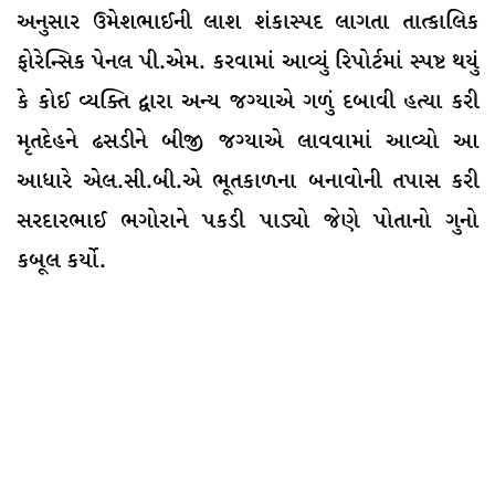
અનુસાર ઉમેશભાઈની લાશ શંકાસ્પદ લાગતા તાત્કાલિક
ફોરેન્સિક પેનલ પી.એમ. કરવામાં આવ્યું રિપોર્ટમાં સ્પષ્ટ થયું
કે કોઈ વ્યક્તિ દ્વારા અન્ય જગ્યાએ ગળું દબાવી હત્યા કરી
મૃતદેહને ઢસડીને બીજી જગ્યાએ લાવવામાં આવ્યો આ
આધારે એલ.સી.બી.એ ભૂતકાળના બનાવોની તપાસ કરી
સરદારભાઈ ભગોરાને પકડી પાડ્યો જેણે પોતાનો ગુનો
કબૂલ કર્યો.