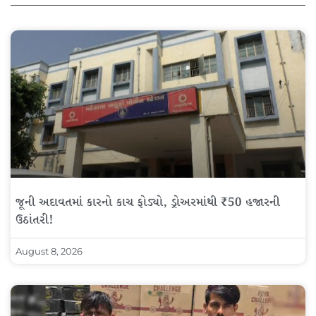
જૂની અદાવતમાં કારનો કાચ ફોડ્યો, ડ્રોઅરમાંથી ₹50 હજારની
ઉઠાંતરી!
August 8, 2026