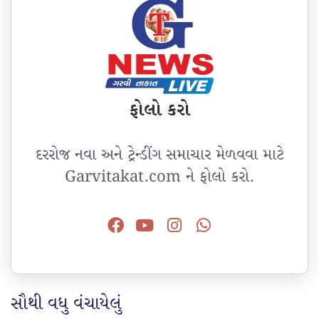
ફોલો કરો
દરરોજ નવા અને ટ્રેન્ડીંગ સમાચાર મેળવવા માટે
Garvitakat.com ને ફોલો કરો.
સૌથી વધુ વંચાયેલું