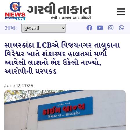
ભાષા:
સાબરકાંઠા LCBએ વિજયનગર તાલુકાના
વિરેશ્વર ખાતે શંકાસ્પદ હાલતમાં મળી
આવેલી લાશનો ભેદ ઉકેલી નાખ્યો,
આરોપીની ધરપકડ
June 12, 2026