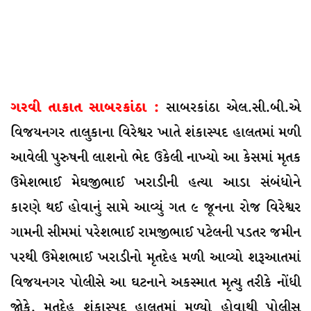
ગરવી તાકાત સાબરકાંઠા :
સાબરકાંઠા એલ.સી.બી.એ
વિજયનગર તાલુકાના વિરેશ્વર ખાતે શંકાસ્પદ હાલતમાં મળી
આવેલી પુરુષની લાશનો ભેદ ઉકેલી નાખ્યો આ કેસમાં મૃતક
ઉમેશભાઈ મેઘજીભાઈ ખરાડીની હત્યા આડા સંબંધોને
કારણે થઈ હોવાનું સામે આવ્યું ગત ૯ જૂનના રોજ વિરેશ્વર
ગામની સીમમાં પરેશભાઈ રામજીભાઈ પટેલની પડતર જમીન
પરથી ઉમેશભાઈ ખરાડીનો મૃતદેહ મળી આવ્યો શરૂઆતમાં
વિજયનગર પોલીસે આ ઘટનાને અકસ્માત મૃત્યુ તરીકે નોંધી
જોકે, મૃતદેહ શંકાસ્પદ હાલતમાં મળ્યો હોવાથી પોલીસ