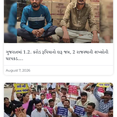
ગુજરાતમાં 1.2. કરોડ રૂપિયાનો દારૂ જપ્ત, 2 રાજસ્થાની શખ્સોની
ધરપકડ….
August 7, 2026