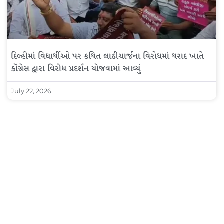
દિલ્હીમાં વિદ્યાર્થીઓ પર કથિત લાઠીચાર્જના વિરોધમાં થરાદ ખાતે
કોંગ્રેસ દ્વારા વિરોધ પ્રદર્શન યોજવામાં આવ્યું
July 22, 2026