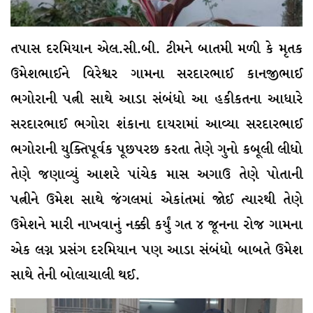
તપાસ દરમિયાન એલ.સી.બી. ટીમને બાતમી મળી કે મૃતક
ઉમેશભાઈને વિરેશ્વર ગામના સરદારભાઈ કાનજીભાઈ
ભગોરાની પત્ની સાથે આડા સંબંધો આ હકીકતના આધારે
સરદારભાઈ ભગોરા શંકાના દાયરામાં આવ્યા સરદારભાઈ
ભગોરાની યુક્તિપૂર્વક પૂછપરછ કરતા તેણે ગુનો કબૂલી લીધો
તેણે જણાવ્યું આશરે પાંચેક માસ અગાઉ તેણે પોતાની
પત્નીને ઉમેશ સાથે જંગલમાં એકાંતમાં જોઈ ત્યારથી તેણે
ઉમેશને મારી નાખવાનું નક્કી કર્યું ગત ૪ જૂનના રોજ ગામના
એક લગ્ન પ્રસંગ દરમિયાન પણ આડા સંબંધો બાબતે ઉમેશ
સાથે તેની બોલાચાલી થઈ.