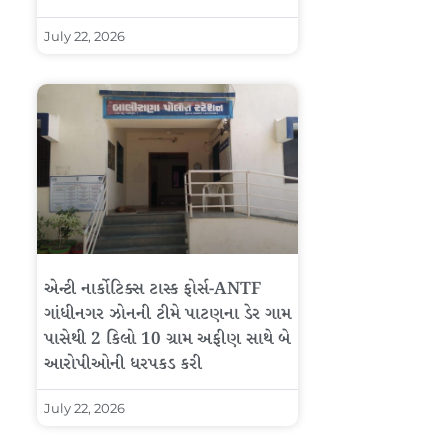
July 22, 2026
એન્ટી નાર્કોટિક્સ ટાસ્ક ફોર્સ-ANTF
ગાંધીનગર ઝોનની ટીમે પાટણના ડેર ગામ
પાસેથી 2 કિલો 10 ગ્રામ અફીણ સાથે બે
આરોપીઓની ધરપકડ કરી
July 22, 2026