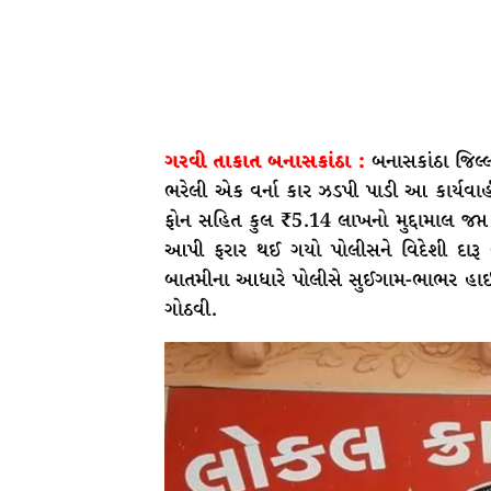
ગરવી તાકાત બનાસકાંઠા :
બનાસકાંઠા જિલ્
ભરેલી એક વર્ના કાર ઝડપી પાડી આ કાર્યવાહ
ફોન સહિત કુલ ₹5.14 લાખનો મુદ્દામાલ જપ્
આપી ફરાર થઈ ગયો પોલીસને વિદેશી દાર
બાતમીના આધારે પોલીસે સુઈગામ-ભાભર હાઈ
ગોઠવી.