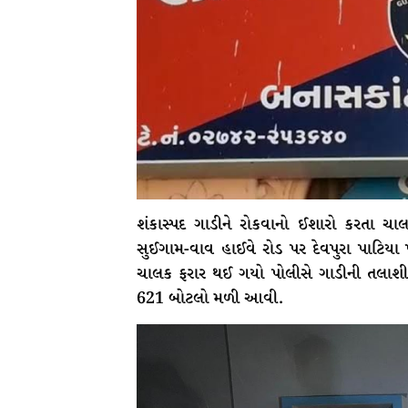
શંકાસ્પદ ગાડીને રોકવાનો ઈશારો કરતા ચા
સુઈગામ-વાવ હાઈવે રોડ પર દેવપુરા પાટિયા
ચાલક ફરાર થઈ ગયો પોલીસે ગાડીની તલાશી લ
621 બોટલો મળી આવી.