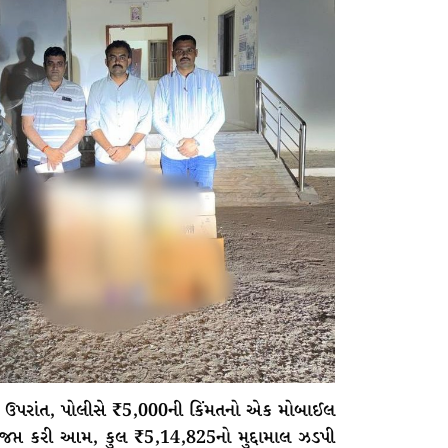
ૂ ઉપરાંત, પોલીસે ₹5,000ની કિંમતનો એક મોબાઈલ
જપ્ત કરી આમ, કુલ ₹5,14,825નો મુદ્દામાલ ઝડપી