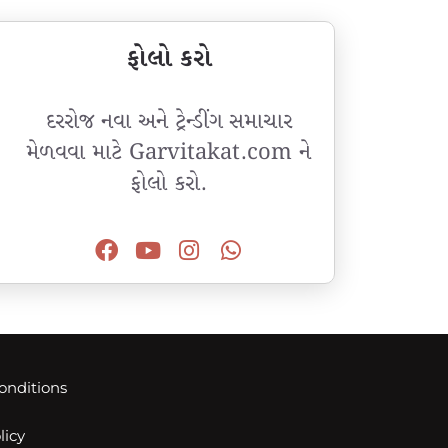
ફોલો કરો
દરરોજ નવા અને ટ્રેન્ડીંગ સમાચાર
મેળવવા માટે Garvitakat.com ને
ફોલો કરો.
onditions
licy