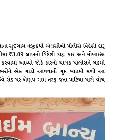
લાના સુઈગામ નજીકથી એલસીબી પોલીસે વિદેશી દારૂ
ીમાં ₹3.09 લાખનો વિદેશી દારૂ, કાર અને મોબાઈલ
ત કરવામાં આવ્યો જોકે કારનો ચાલક પોલીસને ચકમો
ૂ ભરીને એક ગાડી આવવાની ગુપ્ત બાતમી મળી આ
વે રોડ પર બેણપ ગામ તરફ જતા પાટિયા પાસે વોચ