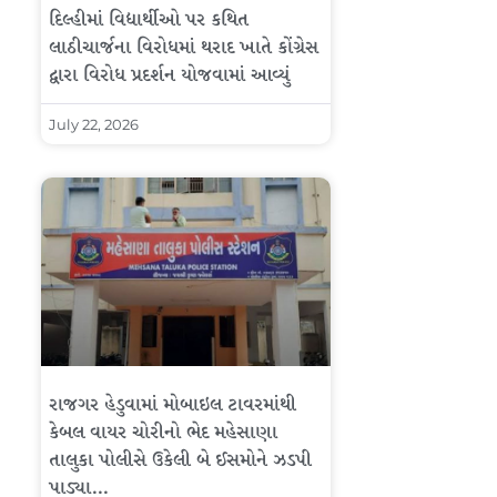
દિલ્હીમાં વિદ્યાર્થીઓ પર કથિત
લાઠીચાર્જના વિરોધમાં થરાદ ખાતે કોંગ્રેસ
દ્વારા વિરોધ પ્રદર્શન યોજવામાં આવ્યું
July 22, 2026
રાજગર હેડુવામાં મોબાઇલ ટાવરમાંથી
કેબલ વાયર ચોરીનો ભેદ મહેસાણા
તાલુકા પોલીસે ઉકેલી બે ઈસમોને ઝડપી
પાડ્યા…