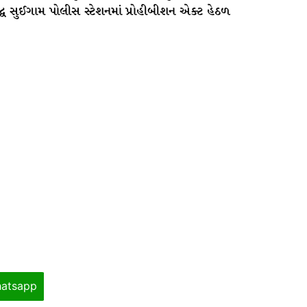
્ધ સુઈગામ પોલીસ સ્ટેશનમાં પ્રોહીબીશન એક્ટ હેઠળ
atsapp