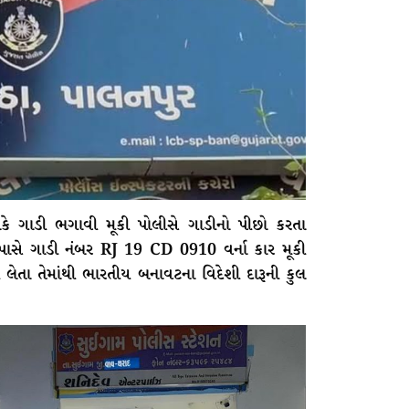
લકે ગાડી ભગાવી મૂકી પોલીસે ગાડીનો પીછો કરતા
 પાસે ગાડી નંબર RJ 19 CD 0910 વર્ના કાર મૂકી
ેતા તેમાંથી ભારતીય બનાવટના વિદેશી દારૂની કુલ