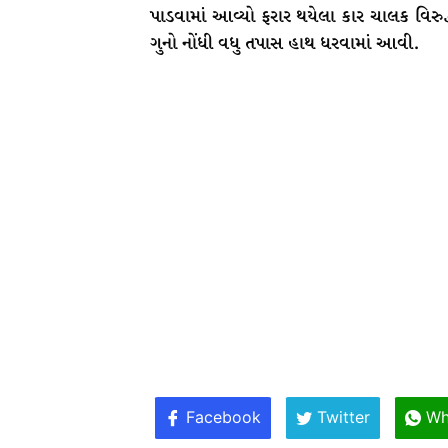
પાડવામાં આવ્યો ફરાર થયેલા કાર ચાલક વિરુદ
ગુનો નોંધી વધુ તપાસ હાથ ધરવામાં આવી.
Facebook
Twitter
Wh