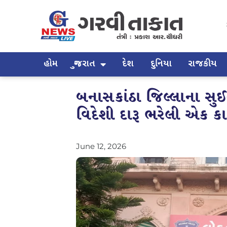
હોમ
ગુજરાત
દેશ
દુનિયા
રાજકીય
બનાસકાંઠા જિલ્લાના 
વિદેશી દારૂ ભરેલી એક 
June 12, 2026