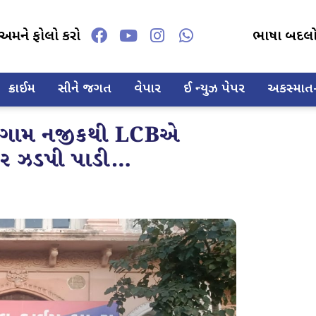
અમને ફોલો કરો
ભાષા બદલ
ક્રાઈમ
સીને જગત
વેપાર
ઈ ન્યુઝ પેપર
અકસ્માત-દ
સુઈગામ નજીકથી LCBએ
કાર ઝડપી પાડી…