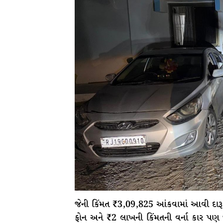
જેની કિંમત ₹3,09,825 આંકવામાં આવી દાર
ફોન અને ₹2 લાખની કિંમતની વર્ના કાર પણ 