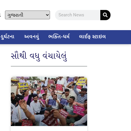
ો
ુર્ઘટના
અવનવું
ભક્તિ-ધર્મ
લાઈફ સ્ટાઇલ
સૌથી વધુ વંચાયેલું