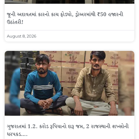
જૂની અદાવતમાં કારનો કાચ ફોડ્યો, ડ્રોઅરમાંથી ₹50 હજારની
ઉઠાંતરી!
August 8, 2026
ગુજરાતમાં 1.2. કરોડ રૂપિયાનો દારૂ જપ્ત, 2 રાજસ્થાની શખ્સોની
ધરપકડ….