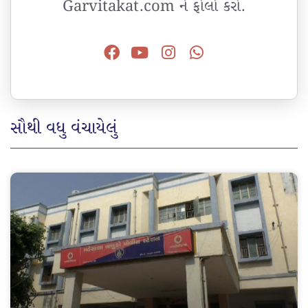
Garvitakat.com ને ફોલો કરો.
સૌથી વધુ વંચાયેલું