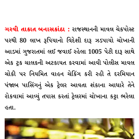
ગરવી તાકાત બનાસકાંઠા :
રાજસ્થાનની માવલ ચેકપોસ્ટ
પરથી 80 લાખ રૂપિયાનો વિદેશી દારૂ ઝડપાયો ચોખાની
આડમાં ગુજરાતમાં લઈ જવાઈ રહેલા 1005 પેટી દારૂ સાથે
એક ટ્રક ચાલકની અટકાયત કરવામાં આવી પોલીસ માવલ
ચોકી પર નિયમિત વાહન ચેકિંગ કરી રહી તે દરમિયાન
પંજાબ પાસિંગનું એક ટ્રેલર આવતા શંકાના આધારે તેને
રોકવામાં આવ્યું તપાસ કરતાં ટ્રેલરમાં ચોખાના કટ્ટા ભરેલા
હતા.