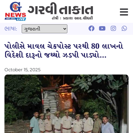
ભાષા:
પોલીસે માવલ ચેકપોસ્ટ પરથી 80 લાખનો
વિદેશી દારૂનો જથ્થો ઝડપી પાડ્યો…
October 15, 2025