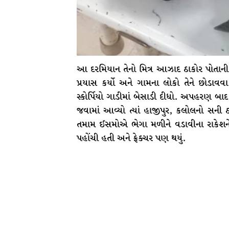
આ દરમિયાન તેનો મિત્ર આઝાદ ઠાકોર પોતાની 
પ્રયાસ કર્યો અને ગામના લોકો તેને છોડાવવ
સ્કોર્પિયો ગાડીમાં બેસાડી દીધો. અપહરણ બા
જવામાં આવ્યો ત્યાં હાજીપુર, કલોલનો સની ઠ
તમામ ઈસમોએ ભેગા મળીને વડાવીના રાકેશને 
પહોંચી હતી અને ફ્રેક્ચર પણ થયું.