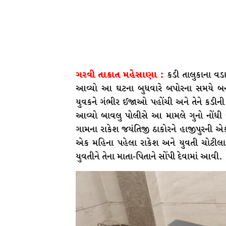
ગરવી તાકાત મહેસાણા :
કડી તાલુકાના વડ
આવ્યો આ ઘટના બુધવારે બપોરના સમયે બની
યુવકને ગંભીર ઈજાઓ પહોંચી અને તેને કડીની 
આવ્યો બાવલુ પોલીસે આ મામલે ગુનો નોંધી
ગામના રાકેશ જયંતિજી ઠાકોરને હાજીપુરની એક
એક મહિના પહેલા રાકેશ અને યુવતી ચોટીલા
યુવતીને તેના માતા-પિતાને સોંપી દેવામાં આવી.