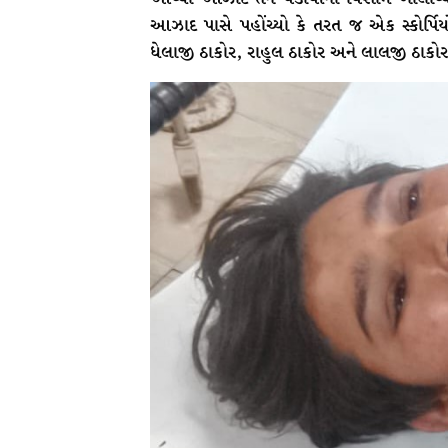
આઝાદ પાસે પહોંચ્યો કે તરત જ એક સ્કોર્પ
ધેલાજી ઠાકોર, રાહુલ ઠાકોર અને લાલજી ઠાકોર ઉત