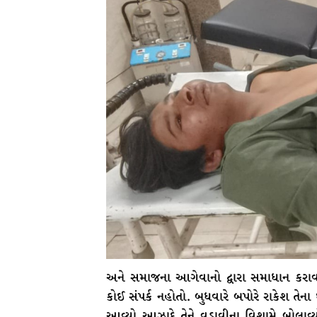
અને સમાજના આગેવાનો દ્વારા સમાધાન કરાવવ
કોઈ સંપર્ક નહોતો. બુધવારે બપોરે રાકેશ તેના
આવ્યો આઝાદે તેને વડાવીના વિશામે બોલાવ્ય