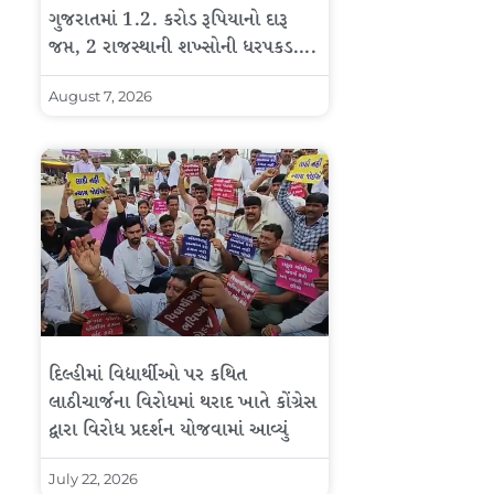
ગુજરાતમાં 1.2. કરોડ રૂપિયાનો દારૂ
જપ્ત, 2 રાજસ્થાની શખ્સોની ધરપકડ….
August 7, 2026
દિલ્હીમાં વિદ્યાર્થીઓ પર કથિત
લાઠીચાર્જના વિરોધમાં થરાદ ખાતે કોંગ્રેસ
દ્વારા વિરોધ પ્રદર્શન યોજવામાં આવ્યું
July 22, 2026