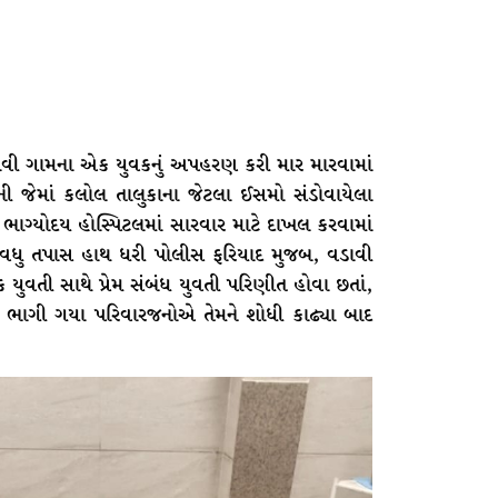
ાવી ગામના એક યુવકનું અપહરણ કરી માર મારવામાં
 જેમાં કલોલ તાલુકાના જેટલા ઈસમો સંડોવાયેલા
ભાગ્યોદય હોસ્પિટલમાં સારવાર માટે દાખલ કરવામાં
 વધુ તપાસ હાથ ધરી પોલીસ ફરિયાદ મુજબ, વડાવી
 યુવતી સાથે પ્રેમ સંબંધ યુવતી પરિણીત હોવા છતાં,
 ભાગી ગયા પરિવારજનોએ તેમને શોધી કાઢ્યા બાદ