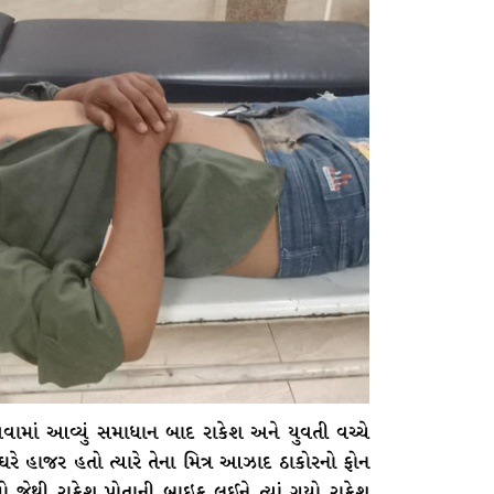
ામાં આવ્યું સમાધાન બાદ રાકેશ અને યુવતી વચ્ચે
 ઘરે હાજર હતો ત્યારે તેના મિત્ર આઝાદ ઠાકોરનો ફોન
ો જેથી રાકેશ પોતાની બાઇક લઈને ત્યાં ગયો રાકેશ