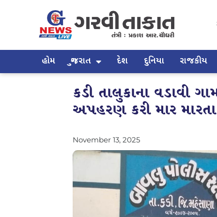
હોમ
ગુજરાત
દેશ
દુનિયા
રાજકીય
કડી તાલુકાના વડાવી ગામમા
અપહરણ કરી માર મારતા
November 13, 2025