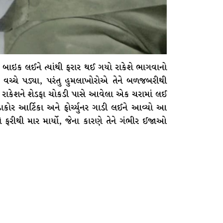
બાઇક લઈને ત્યાંથી ફરાર થઈ ગયો રાકેશે ભાગવાનો
ા વચ્ચે પડ્યા, પરંતુ હુમલાખોરોએ તેને બળજબરીથી
દ રાકેશને શેડફા ચોકડી પાસે આવેલા એક ચરામાં લઈ
ાકોર આર્ટિકા અને ફોર્ચ્યુનર ગાડી લઈને આવ્યો આ
ફરીથી માર માર્યો, જેના કારણે તેને ગંભીર ઈજાઓ