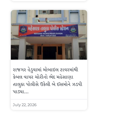
રાજગર હેડુવામાં મોબાઇલ ટાવરમાંથી
કેબલ વાયર ચોરીનો ભેદ મહેસાણા
તાલુકા પોલીસે ઉકેલી બે ઈસમોને ઝડપી
પાડ્યા…
July 22, 2026