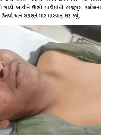
િયો ગાડી આવીને ઊભી ગાડીમાંથી હાજીપુર, કલોલના
ર્યા અને રાકેશને માર મારવાનું શરૂ કર્યું.