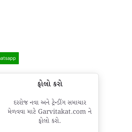
atsapp
ફોલો કરો
દરરોજ નવા અને ટ્રેન્ડીંગ સમાચાર
મેળવવા માટે Garvitakat.com ને
ફોલો કરો.