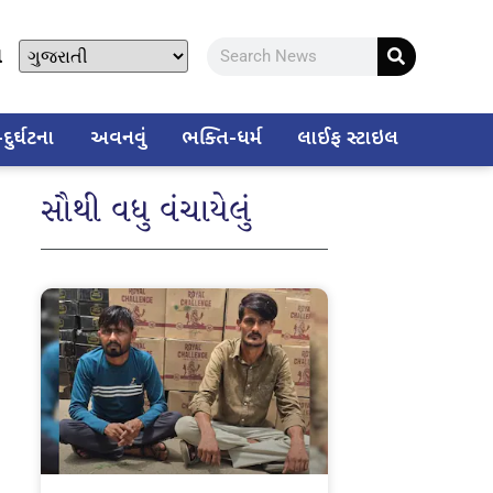
ો
ુર્ઘટના
અવનવું
ભક્તિ-ધર્મ
લાઈફ સ્ટાઇલ
સૌથી વધુ વંચાયેલું