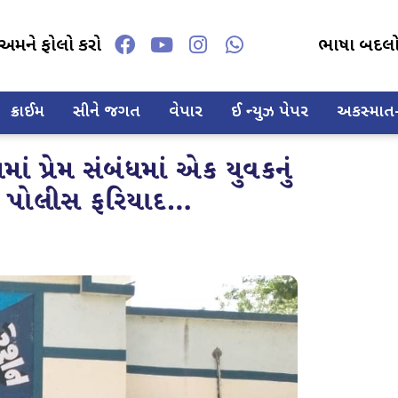
અમને ફોલો કરો
ભાષા બદલ
ક્રાઈમ
સીને જગત
વેપાર
ઈ ન્યુઝ પેપર
અકસ્માત-દ
ં પ્રેમ સંબંધમાં એક યુવકનું
 પોલીસ ફરિયાદ…