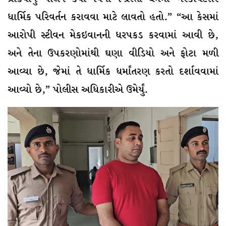
ધાર્મિક પરિવર્તન કરાવવા માટે લાવતો હતો.” “આ કેસમાં
આરોપી સ્ટીવન મેકઇવાનની ધરપકડ કરવામાં આવી છે,
અને તેના ઉપકરણોમાંથી ઘણા વીડિયો અને ફોટા મળી
આવ્યા છે, જેમાં તે ધાર્મિક ધર્માંતરણ કરતો દર્શાવવામાં
આવ્યો છે,” પોલીસ અધિકારીએ ઉમેર્યું.