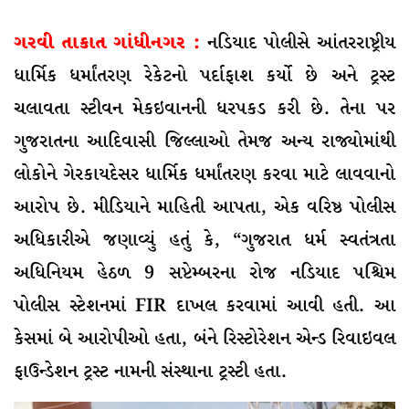
ગરવી તાકાત
ગાંધીનગર :
નડિયાદ પોલીસે આંતરરાષ્ટ્રીય
ધાર્મિક ધર્માંતરણ રેકેટનો પર્દાફાશ કર્યો છે અને ટ્રસ્ટ
ચલાવતા સ્ટીવન મેકઇવાનની ધરપકડ કરી છે. તેના પર
ગુજરાતના આદિવાસી જિલ્લાઓ તેમજ અન્ય રાજ્યોમાંથી
લોકોને ગેરકાયદેસર ધાર્મિક ધર્માંતરણ કરવા માટે લાવવાનો
આરોપ છે. મીડિયાને માહિતી આપતા, એક વરિષ્ઠ પોલીસ
અધિકારીએ જણાવ્યું હતું કે, “ગુજરાત ધર્મ સ્વતંત્રતા
અધિનિયમ હેઠળ 9 સપ્ટેમ્બરના રોજ નડિયાદ પશ્ચિમ
પોલીસ સ્ટેશનમાં FIR દાખલ કરવામાં આવી હતી. આ
કેસમાં બે આરોપીઓ હતા, બંને રિસ્ટોરેશન એન્ડ રિવાઇવલ
ફાઉન્ડેશન ટ્રસ્ટ નામની સંસ્થાના ટ્રસ્ટી હતા.