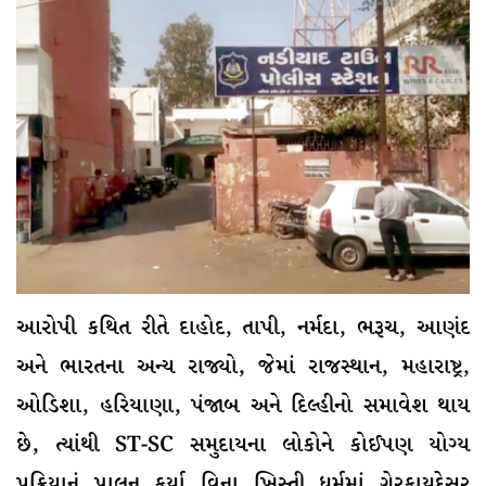
આરોપી કથિત રીતે દાહોદ, તાપી, નર્મદા, ભરૂચ, આણંદ
અને ભારતના અન્ય રાજ્યો, જેમાં રાજસ્થાન, મહારાષ્ટ્ર,
ઓડિશા, હરિયાણા, પંજાબ અને દિલ્હીનો સમાવેશ થાય
છે, ત્યાંથી ST-SC સમુદાયના લોકોને કોઈપણ યોગ્ય
પ્રક્રિયાનું પાલન કર્યા વિના ખ્રિસ્તી ધર્મમાં ગેરકાયદેસર