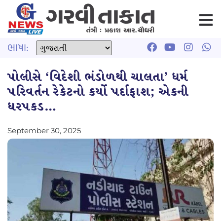
ભાષા:
પોલીસે ‘વિદેશી ભંડોળથી ચાલતા’ ધર્મ
પરિવર્તન રેકેટનો કર્યો પર્દાફાશ; એકની
ધરપકડ…
September 30, 2025