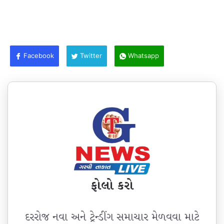
Facebook
Twitter
Whatsapp
ફોલો કરો
દરરોજ નવા અને ટ્રેન્ડીંગ સમાચાર મેળવવા માટે