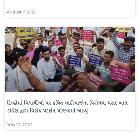
August 7, 2026
દિલ્હીમાં વિદ્યાર્થીઓ પર કથિત લાઠીચાર્જના વિરોધમાં થરાદ ખાતે
કોંગ્રેસ દ્વારા વિરોધ પ્રદર્શન યોજવામાં આવ્યું
July 22, 2026