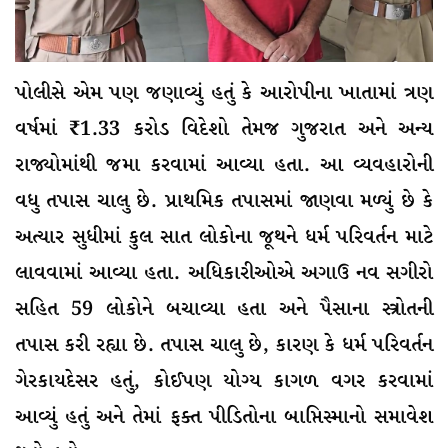
પોલીસે એમ પણ જણાવ્યું હતું કે આરોપીના ખાતામાં ત્રણ
વર્ષમાં ₹1.33 કરોડ વિદેશો તેમજ ગુજરાત અને અન્ય
રાજ્યોમાંથી જમા કરવામાં આવ્યા હતા. આ વ્યવહારોની
વધુ તપાસ ચાલુ છે. પ્રાથમિક તપાસમાં જાણવા મળ્યું છે કે
અત્યાર સુધીમાં કુલ સાત લોકોના જૂથને ધર્મ પરિવર્તન માટે
લાવવામાં આવ્યા હતા. અધિકારીઓએ અગાઉ નવ સગીરો
સહિત 59 લોકોને બચાવ્યા હતા અને પૈસાના સ્ત્રોતની
તપાસ કરી રહ્યા છે. તપાસ ચાલુ છે, કારણ કે ધર્મ પરિવર્તન
ગેરકાયદેસર હતું, કોઈપણ યોગ્ય કાગળ વગર કરવામાં
આવ્યું હતું અને તેમાં ફક્ત પીડિતોના બાપ્તિસ્માનો સમાવેશ