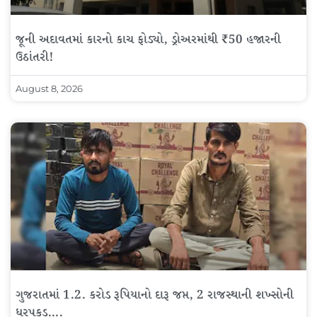
જૂની અદાવતમાં કારનો કાચ ફોડ્યો, ડ્રોઅરમાંથી ₹50 હજારની
ઉઠાંતરી!
August 8, 2026
ગુજરાતમાં 1.2. કરોડ રૂપિયાનો દારૂ જપ્ત, 2 રાજસ્થાની શખ્સોની
ધરપકડ….