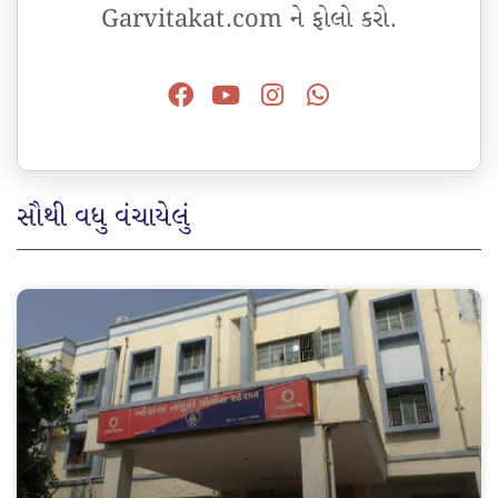
Garvitakat.com ને ફોલો કરો.
સૌથી વધુ વંચાયેલું