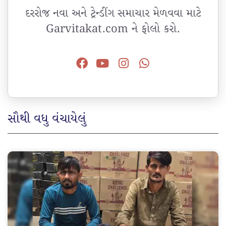
દરરોજ નવા અને ટ્રેન્ડીંગ સમાચાર મેળવવા માટે
Garvitakat.com ને ફોલો કરો.
સૌથી વધુ વંચાયેલું