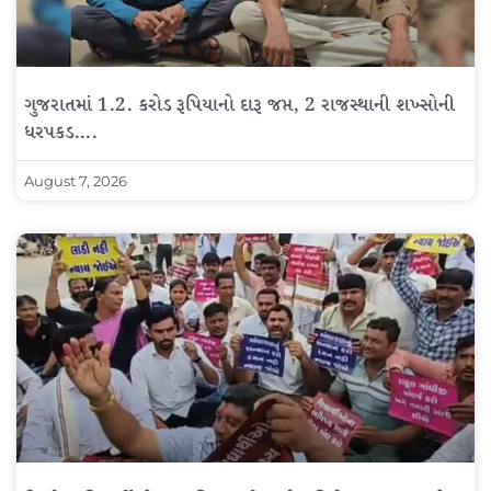
ગુજરાતમાં 1.2. કરોડ રૂપિયાનો દારૂ જપ્ત, 2 રાજસ્થાની શખ્સોની
ધરપકડ….
August 7, 2026