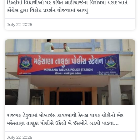
દિલ્હીમાં વિદ્યાર્થીઓ પર કથિત લાઠીચાર્જના વિરોધમાં થરાદ ખાતે
કોંગ્રેસ દ્વારા વિરોધ પ્રદર્શન યોજવામાં આવ્યું
July 22, 2026
રાજગર હેડુવામાં મોબાઇલ ટાવરમાંથી કેબલ વાયર ચોરીનો ભેદ
મહેસાણા તાલુકા પોલીસે ઉકેલી બે ઈસમોને ઝડપી પાડ્યા…
July 22, 2026