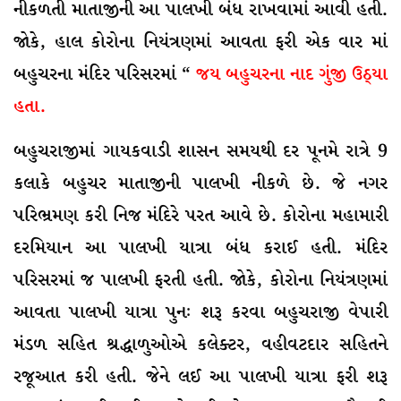
નીકળતી માતાજીની આ પાલખી બંધ રાખવામાં આવી હતી.
જોકે, હાલ કોરોના નિયંત્રણમાં આવતા ફરી એક વાર માં
બહુચરના મંદિર પરિસરમાં “
જય બહુચરના નાદ ગુંજી ઉઠ્યા
હતા.
બહુચરાજીમાં ગાયકવાડી શાસન સમયથી દર પૂનમે રાત્રે 9
કલાકે બહુચર માતાજીની પાલખી નીકળે છે. જે નગર
પરિભ્રમણ કરી નિજ મંદિરે પરત આવે છે. કોરોના મહામારી
દરમિયાન આ પાલખી યાત્રા બંધ કરાઈ હતી. મંદિર
પરિસરમાં જ પાલખી ફરતી હતી. જોકે, કોરોના નિયંત્રણમાં
આવતા પાલખી યાત્રા પુનઃ શરૂ કરવા બહુચરાજી વેપારી
મંડળ સહિત શ્રદ્ધાળુઓએ કલેક્ટર, વહીવટદાર સહિતને
રજૂઆત કરી હતી. જેને લઈ આ પાલખી યાત્રા ફરી શરૂ