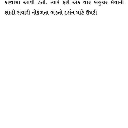
કરવામાં આવી હતી. ત્યારે ફરી એક વાર બહુચર મૈયાની
શાહી સવારી નીકળતા ભક્તો દર્શન માટે ઉમટી