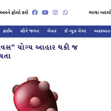
અમને ફોલો કરો
ભાષા બદલ
ક્રાઈમ
સીને જગત
વેપાર
ઈ ન્યુઝ પેપર
અકસ્માત-દ
ી દિવસ” યોગ્ય આહાર થકી જ
્થતા