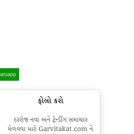
atsapp
ફોલો કરો
દરરોજ નવા અને ટ્રેન્ડીંગ સમાચાર
મેળવવા માટે Garvitakat.com ને