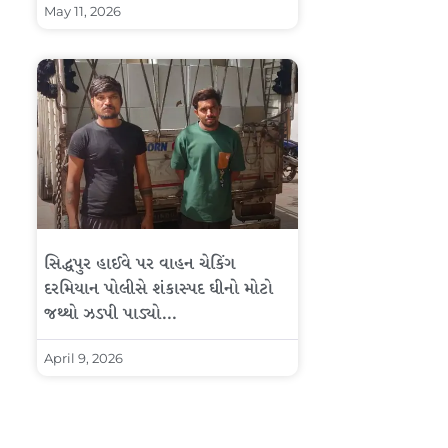
May 11, 2026
સિદ્ધપુર હાઈવે પર વાહન ચેકિંગ
દરમિયાન પોલીસે શંકાસ્પદ ઘીનો મોટો
જથ્થો ઝડપી પાડ્યો…
April 9, 2026