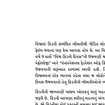
વિશ્વમાં કિડની સંબંધિત બીમારીથી પીડિત લો
ફેઈલ થવાના પણ કેસ આવતા હોય છે. આ વિષય 
વર્ષે 9 માર્ચે “વિશ્વ કિડની દિવસ”ની ઉજવણી
નેફ્રોલોજી” અને “ઇન્ટરનેશનલ ફેડરેશન ઓફ કિ
ઉજવવાની શરૂઆત કરવામાં આવી હતી. કિડ
વિશ્વભરનાં દરેક ભાગમાં રહેતા બધા જ લોકોન
દિવસ ઉજવવાનો હેતુ કિડનીની બીમારીઓનો વ્ય
કિડનીની જાળવણી પાછળ ખોરાકનું ઘણું મહત્વ
જરૂરી છે. કિડની આપણા શરીરનું મહત્વનું અં
છે. જો કિડનીમાં કોઈ પ્રકારની સમસ્યા થઈ જા