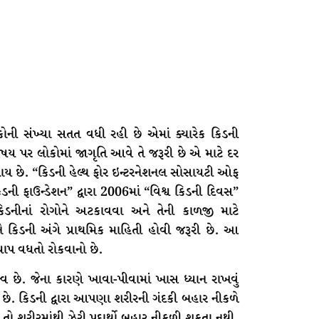
કોની સંખ્યા સતત વધી રહી છે એમાં ક્યારેક કિડની
પર લોકોમાં જાગૃતિ આવે તે જરૂરી છે એ માટે દર
 થાય છે. “કિડની હેલ્થ ફોર ઇન્ટરનેશનલ સોસાયટી ઓફ
ડની ફાઉન્ડેશન” દ્વારા 2006માં “વિશ્વ કિડની દિવસ”
નીનાં રોગોને અટકાવવા અને તેની કાળજી માટે
ે કિડની અંગે પ્રાથમિક માહિતી હોવી જરૂરી છે. આ
ાપ વધતો રોકવાનો છે.
 છે. જેના કારણે ખાવા-પીવામાં ખાસ ધ્યાન રાખવું
ગ છે. કિડની દ્વારા આપણા શરીરની ગંદકી બહાર નીકળે
ય તો શરીરમાંથી ઝેરી પદાર્થો બહાર નીકળી શકતા નથી.