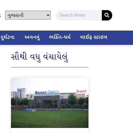
ો
ુર્ઘટના
અવનવું
ભક્તિ-ધર્મ
લાઈફ સ્ટાઇલ
સૌથી વધુ વંચાયેલું