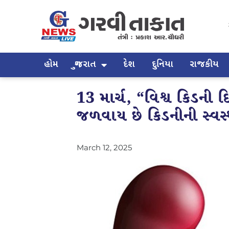
હોમ
ગુજરાત
દેશ
દુનિયા
રાજકીય
13 માર્ચ, “વિશ્વ કિડન
જળવાય છે કિડનીની સ્વસ
March 12, 2025