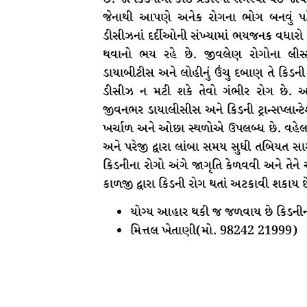
જેનાથી આપણે અનેક રોગના ભોગ બનવું પડે છ
ડીસીઝનાં દર્દીઓની સંખ્યામાં ભયજનક વધારો થઈ
થવાનો ભય રહે છે. જીવલેણ રોગોના લીસ્ટ
ડાયાબીટીસ અને લોહીનું ઉંચુ દબાણ તે કિડની
ડીસીઝ ન મટી શકે તેવો ગંભીર રોગ છે. આ
જીવનભર ડાયાલીસીસ અને કિડની ટ્રાન્સપ્લાન્ટે
ખર્ચાળ અને ઓછા સ્થળોએ ઉપલબ્ધ છે. વહેલા 
અને પરેજી દ્વારા લાંબા સમય સુધી તબિયત સાર
કિડનીના રોગો અંગે જાગૃતિ કેળવવી અને તેને અ
કાળજી દ્વારા કિડની રોગ થતાં અટકાવી શકાય છ
યોગ્ય આહાર થકી જ જળવાય છે કિડનીની
મિત્તલ ખેતાણી(મો. 98242 21999)