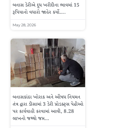
બનાસ ડેરીએ દૂધ ખરીદીના ભાવમાં 15
રૂપિયાનો વધારો જાહેર કર્યો….
May 28, 2026
બનાસકાંઠા ખોરાક અને ઔષધ નિયમન
તંત્ર દ્વારા ડીસામાં 3 ડેરી પ્રોડક્ટ્સ પેઢીઓ
પર કાર્યવાહી કરવામાં આવી, 8.28
લાખનો જથ્થો જપ્ત…