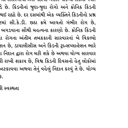
ે. કિડનીનાં જુદા-જુદા રોગો અને ક્રોનિક કિડની
 રહ્યો છે. દર દસમાંથી એક વ્યક્તિને કિડનીનો પ્રશ્ન
માં સી.કે.ડી. છઠા ક્રમે આવતો ગંભીર રોગ છે,
 બગડવાના સૌથી મહત્વના કારણો છે. ક્રોનિક કિડની
 રોગના અંતીમ તબકકાની સારવારનાં બે વિકલ્પો
શન છે, ડાયાલીસીસ અને કિડની ટ્રાન્સપ્લાન્ટેશન ભારે
નિદાન દ્વારા રોગ મટી શકે છે અથવા યોગ્ય સારવાર
ી રાખી શકાય છે, વિશ્વ કિડની દિવસનો હેતુ લોકોમાં
ટકાવવા અથવા તેનું વહેલું નિદાન કરવું તે છે. યોગ્ય
ે.
 સ્વસ્થતા