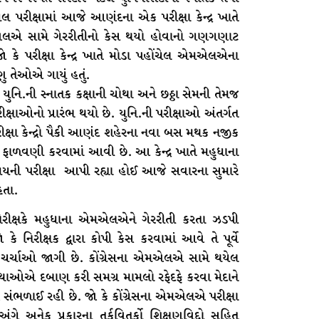
લ પરીક્ષામાં આજે આણંદના એક પરીક્ષા કેન્દ્ર ખાતે
એમએલએ સામે ગેરરીતીનો કેસ થયો હોવાનો ગણગણાટ
જો કે પરીક્ષા કેન્દ્ર ખાતે મોડા પહોંચેલ એમએલએના
ુ તેઓએ ગાયું હતું.
િ.ની સ્નાતક કક્ષાની ચોથા અને છઠ્ઠા સેમની તેમજ
ીક્ષાઓનો પ્રારંભ થયો છે. યુનિ.ની પરીક્ષાઓ અંતર્ગત
ષા કેન્દ્રો પૈકી આણંદ શહેરના નવા બસ મથક નજીક
ની ફાળવણી કરવામાં આવી છે. આ કેન્દ્ર ખાતે મહુધાના
ની પરીક્ષા આપી રહ્યા હોઈ આજે સવારના સુમારે
હતા.
િરીક્ષકે મહુધાના એમએલએને ગેરરીતી કરતા ઝડપી
 નિરીક્ષક દ્વારા કોપી કેસ કરવામાં આવે તે પૂર્વે
ચર્ચાઓ જાગી છે. કોંગ્રેસના એમએલએ સામે થયેલ
માથાઓએ દબાણ કરી સમગ્ર મામલો રફેદફે કરવા મેદાને
ંભળાઈ રહી છે. જો કે કોંગ્રેસના એમએલએ પરીક્ષા
ગે અનેક પ્રકારના તર્કવિતર્કો શિક્ષણવિદ્દો સહિત