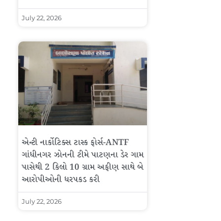
July 22, 2026
એન્ટી નાર્કોટિક્સ ટાસ્ક ફોર્સ-ANTF
ગાંધીનગર ઝોનની ટીમે પાટણના ડેર ગામ
પાસેથી 2 કિલો 10 ગ્રામ અફીણ સાથે બે
આરોપીઓની ધરપકડ કરી
July 22, 2026