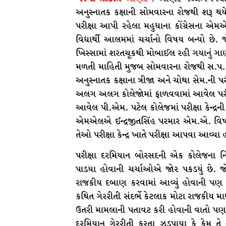
અનુસ્નાતક કક્ષાની સોમવારના રોજથી શરૂ થયે
પરીક્ષા આપી રહેલા મહુધાના કોંગ્રેસના 
વિદ્યાર્થી આલમમાં ચર્ચાનો વિષય બન્યો છે. 
ખિસ્સામાં શરતચૂકથી મોબાઈલ રહી ગયાનું ગાણ
મળતી માહિતી મુજબ સોમવારના રોજથી સ.પ. યુન
અનુસ્નાતક કક્ષાના ત્રીજા અને ચોથા સેમ.ની પર
અલગ અલગ કોલેજોમાં ફાળવવામાં આવેલ પરીક્
આવેલ પી.એમ. પટેલ કોલેજમાં પરીક્ષા કેન્દ્ર
એમએલએ ઈન્દ્રજીતસિંહ પરમાર એમ.એ. વિષય
તેઓ પરીક્ષા કેન્દ્ર ખાતે પરીક્ષા આપવા આવ્યા 
પરીક્ષા દરમિયાન બોરસદની એક કોલેજના ન
પાડયા હોવાની ચર્ચાઓએ જોર પકડયું છે. જો કે
રાજકીય દબાણ કરવામાં આવ્યું હોવાની પણ 
કથિત ગેરરીતી સંદર્ભે કેટલાક મોટા રાજકીય 
ઉતરી મામલાની પતાવટ કરી હોવાની વાતો પણ સ
દરમિયાન ગેરરીતી કરતા ઝડપાયા કે કેમ તે અં