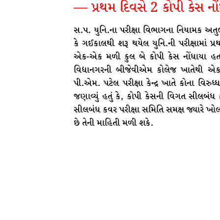
— પ્રથમ દિવસે 2 કોપી કેસ નોં
સ.પ. યુનિ.ના પરીક્ષા વિભાગના નિયામક અતુલ
કે ગઈકાલથી શરૂ થયેલ યુનિ.ની પરીક્ષામાં પ
એક-એક મળી કુલ બે કોપી કેસ નોંધાયા હ
વિદ્યાનગરની બીજેવીએમ કોલેજ ખાતેથી એક-
પી.એમ. પટેલ પરીક્ષા કેન્દ્ર ખાતે કોના વિરુ
જણાવ્યું હતું કે, કોપી કેસની વિગત સીલબંધ
સીલબંધ કવર પરીક્ષા સમિતિ સમક્ષ જ્યારે ખોલવા
છે તેની માહિતી મળી શકે.