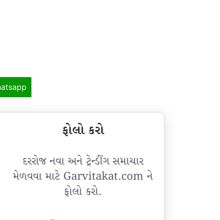
atsapp
ફોલો કરો
દરરોજ નવા અને ટ્રેન્ડીંગ સમાચાર
મેળવવા માટે Garvitakat.com ને
ફોલો કરો.