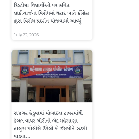
દિલ્હીમાં વિદ્યાર્થીઓ પર કથિત
લાઠીચાર્જના વિરોધમાં થરાદ ખાતે કોંગ્રેસ
દ્વારા વિરોધ પ્રદર્શન યોજવામાં આવ્યું
July 22, 2026
રાજગર હેડુવામાં મોબાઇલ ટાવરમાંથી
કેબલ વાયર ચોરીનો ભેદ મહેસાણા
તાલુકા પોલીસે ઉકેલી બે ઈસમોને ઝડપી
પાડ્યા…