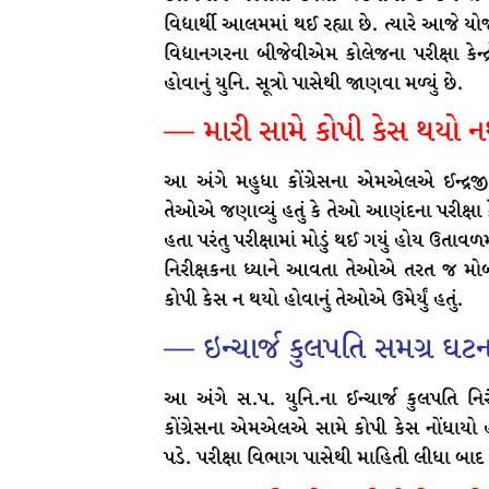
વિદ્યાર્થી આલમમાં થઈ રહ્યા છે. ત્યારે આજે
વિદ્યાનગરના બીજેવીએમ કોલેજના પરીક્ષા કેન
હોવાનું યુનિ. સૂત્રો પાસેથી જાણવા મળ્યું છે.
— મારી સામે કોપી કેસ થયો નથ
આ અંગે મહુધા કોંગ્રેસના એમએલએ ઈન્દ્રજીત
તેઓએ જણાવ્યું હતું કે તેઓ આણંદના પરીક્ષા 
હતા પરંતુ પરીક્ષામાં મોડું થઈ ગયું હોય ઉતા
નિરીક્ષકના ધ્યાને આવતા તેઓએ તરત જ મોબ
કોપી કેસ ન થયો હોવાનું તેઓએ ઉમેર્યું હતું.
— ઇન્ચાર્જ કુલપતિ સમગ્ર ઘ
આ અંગે સ.પ. યુનિ.ના ઈન્ચાર્જ કુલપતિ નિર
કોંગ્રેસના એમએલએ સામે કોપી કેસ નોંધાયો હો
પડે. પરીક્ષા વિભાગ પાસેથી માહિતી લીધા બાદ કા