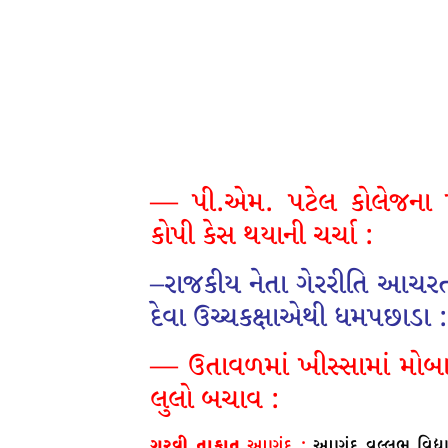
— પી.એમ. પટેલ કોલેજના પરી
કોપી કેસ થયાની ચર્ચા :
–રાજકીય નેતા ગેરરીતિ આચર
દેવા ઉચ્ચકક્ષાએથી ધમપછાડા :
— ઉતાવળમાં ખીસ્સામાં મોબ
લુલો બચાવ :
ગરવી તાકાત
આણંદ :
આણંદ વલ્લભ વિદ્યાન