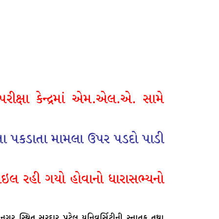
ક્ષા કેન્દ્રમાં એમ.એલ.એ. સામે
તા પકડાતા મામલા ઉપર પડદો પાડી
ાઇલ રહી ગયો હોવાનો ધારાસભ્યનો
ગર સ્થિત સરદાર પટેલ યુનિવર્સિટીની સ્નાતક તથા