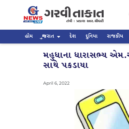
હોમ
ગુજરાત
દેશ
દુનિયા
રાજકીય
મહુધાના ધારાસભ્ય એમ.એ
સાથે પકડાયા
April 6, 2022