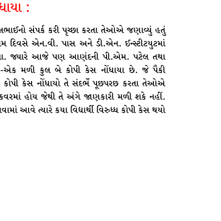
ધાયા :
ભાઈનો સંપર્ક કરી પૃચ્છા કરતા તેઓએ જણાવ્યું હતું
્રથમ દિવસે એન.વી. પાસ અને ડી.એન. ઈન્સ્ટીટયુટમાં
તા. જ્યારે આજે પણ આણંદની પી.એમ. પટેલ તથા
એક મળી કુલ બે કોપી કેસ નોંધાયા છે. જે પૈકી
ધ્ધ કોપી કેસ નોંધાયો તે સંદર્ભે પૂછપરછ કરતા તેઓએ
 કવરમાં હોય જેથી તે અંગે જાણકારી મળી શકે નહીં.
માં આવે ત્યારે કયા વિદ્યાર્થી વિરુધ્ધ કોપી કેસ થયો