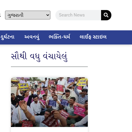
ો
ુર્ઘટના
અવનવું
ભક્તિ-ધર્મ
લાઈફ સ્ટાઇલ
સૌથી વધુ વંચાયેલું