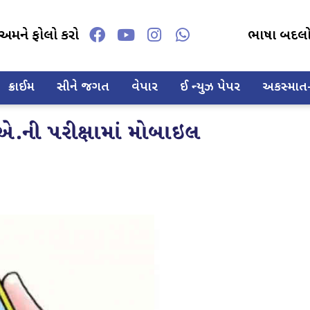
અમને ફોલો કરો
ભાષા બદલ
ક્રાઈમ
સીને જગત
વેપાર
ઈ ન્યુઝ પેપર
અકસ્માત-દ
.ની પરીક્ષામાં મોબાઇલ