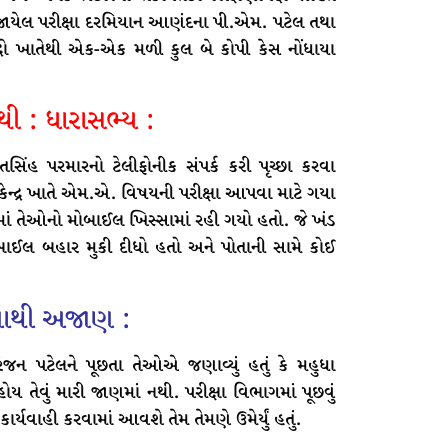
 યોજાયેલ પરીક્ષા દરમિયાન આણંદના પી.એમ. પટેલ તથા
્દ્રો ખાતેથી એક-એક મળી કુલ બે કોપી કેસ નોંધાયા
ી : ધારાસભ્ય :
સિંહ પરમારનો ટેલીફોનીક સંપર્ક કરી પૃચ્છા કરવા
કેન્દ્ર ખાતે એમ.એ. વિષયની પરીક્ષા આપવા માટે ગયા
વળમાં તેઓનો મોબાઈલ ખિસ્સામાં રહી ગયો હતો. જે ખંડ
ાઈલ બહાર મુકી દીધો હતો અને પોતાની સામે કોઈ
ટનાથી અજાણ :
ંજન પટેલને પૂછતા તેઓએ જણાવ્યું હતું કે મહુધા
ય તેવું મારી જાણમાં નથી. પરીક્ષા વિભાગમાં પૂછવું
ર્યવાહી કરવામાં આવશે તેમ તેમણે ઉમેર્યું હતું.