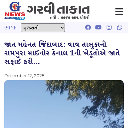
ભાષા:
જાત મહેનત જિંદાબાદ: વાવ તાલુકાની
રામપુરા માઈનોર કેનાલ 1ની ખેડૂતોએ જાતે
સફાઈ કરી…
December 12, 2025