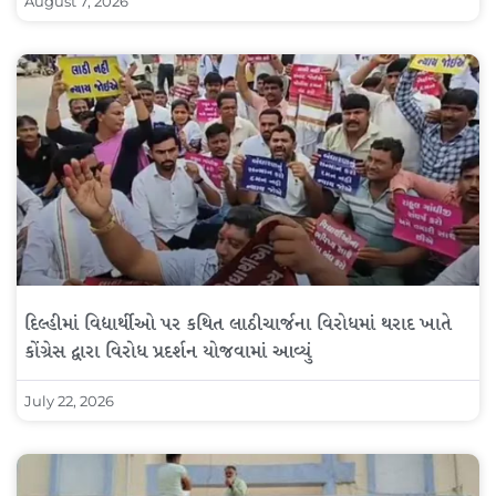
August 7, 2026
દિલ્હીમાં વિદ્યાર્થીઓ પર કથિત લાઠીચાર્જના વિરોધમાં થરાદ ખાતે
કોંગ્રેસ દ્વારા વિરોધ પ્રદર્શન યોજવામાં આવ્યું
July 22, 2026