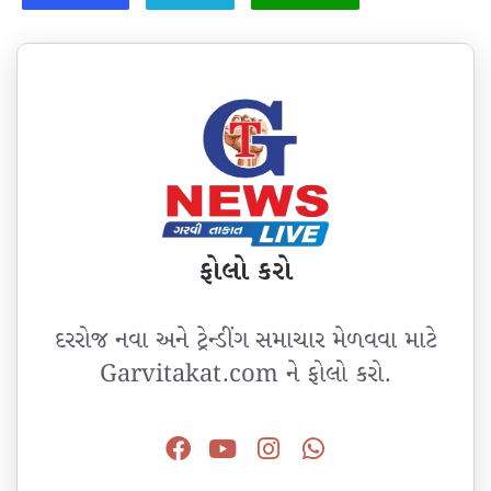
ફોલો કરો
દરરોજ નવા અને ટ્રેન્ડીંગ સમાચાર મેળવવા માટે
Garvitakat.com ને ફોલો કરો.