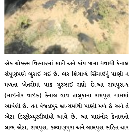
એક ચોક્કસ વિસ્તારમાં માટી અને કાંપ જમા થવાથી કેનાલ
સંપૂર્ણપણે બુરાઈ ગઈ છે. ભર શિયાળે સિંચાઈનું પાણી ન
મળતા ખેતરોમાં પાક મુરઝાઈ રહ્યો છે.આ રામપુરા-૧
(માઇનોર વાઇક) કેનાલ વાવ તાલુકાના રામપુરા ગામમાં
આવેલી છે. તેને વેજલપુર બ્રાન્ચમાંથી પાણી મળે છે અને તે
એટા ડિસ્ટ્રીબ્યુટરીમાંથી આવે છે. આ માઇનોર કેનાલનો
લાભ એટા, રામપુરા, કલ્યાણપુરા અને લાલપુરા સહિત ચાર