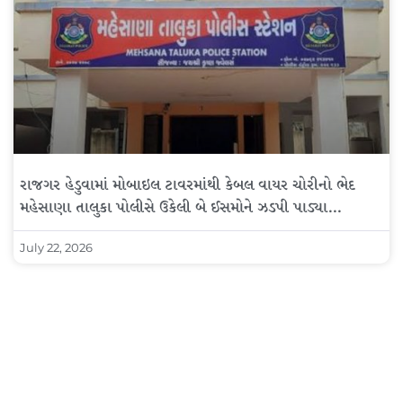
રાજગર હેડુવામાં મોબાઇલ ટાવરમાંથી કેબલ વાયર ચોરીનો ભેદ
મહેસાણા તાલુકા પોલીસે ઉકેલી બે ઈસમોને ઝડપી પાડ્યા…
July 22, 2026