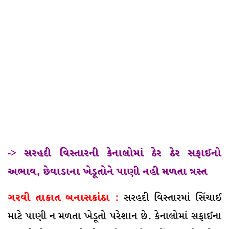
-> સરહદી વિસ્તારની કેનાલોમાં ઠેર ઠેર સફાઈનો
અભાવ, છેવાડાના ખેડૂતોને પાણી નહી મળતા ત્રસ્ત
ગરવી તાકાત બનાસકાંઠા
:
સરહદી વિસ્તારમાં સિંચાઈ
માટે પાણી ન મળતા ખેડૂતો પરેશાન છે. કેનાલોમાં સફાઈના