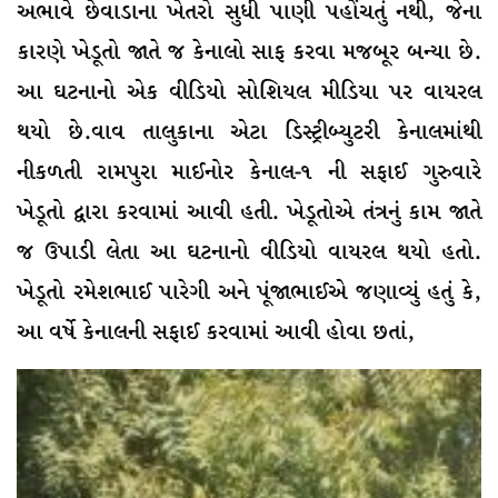
અભાવે છેવાડાના ખેતરો સુધી પાણી પહોંચતું નથી, જેના
કારણે ખેડૂતો જાતે જ કેનાલો સાફ કરવા મજબૂર બન્યા છે.
આ ઘટનાનો એક વીડિયો સોશિયલ મીડિયા પર વાયરલ
થયો છે.વાવ તાલુકાના એટા ડિસ્ટ્રીબ્યુટરી કેનાલમાંથી
નીકળતી રામપુરા માઈનોર કેનાલ-૧ ની સફાઈ ગુરુવારે
ખેડૂતો દ્વારા કરવામાં આવી હતી. ખેડૂતોએ તંત્રનું કામ જાતે
જ ઉપાડી લેતા આ ઘટનાનો વીડિયો વાયરલ થયો હતો.
ખેડૂતો રમેશભાઈ પારેગી અને પૂંજાભાઈએ જણાવ્યું હતું કે,
આ વર્ષે કેનાલની સફાઈ કરવામાં આવી હોવા છતાં,