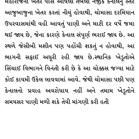
મહારાજના ખેતર પાસે આવેલા તબેલા નજીક કેનાલનું સ્તર
આજુબાજુના ખેતર કરતાં નીચું હોવાથી, ચોમાસા દરમિયાન
ઉપરવાસમાંથી વહી આવતું પાણી અને માટી દર વર્ષે જમા
થઈ જાય છે, જેના કારણે કેનાલ સંપૂર્ણ ભરાઈ જાય છે. આ
સ્થળે જેસીબી મશીન પણ પહોંચી શકતું ન હોવાથી, આ
ભાગની સફાઈ અધૂરી રહી જાય છે.સ્થાનિક ખેડૂતોએ
સિંચાઈ વિભાગને વિનંતી કરી છે કે આ ચોક્કસ જગ્યા માટે
કોઈ કાયમી ઉકેલ લાવવામાં આવે. જેથી ચોમાસા પછી પણ
કેનાલનો પ્રવાહ અવરોધાય નહીં અને તમામ ખેડૂતોને
સમયસર પાણી મળી શકે તેવી માંગણી કરી હતી