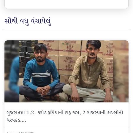
સૌથી વધુ વંચાયેલું
ગુજરાતમાં 1.2. કરોડ રૂપિયાનો દારૂ જપ્ત, 2 રાજસ્થાની શખ્સોની
ધરપકડ….