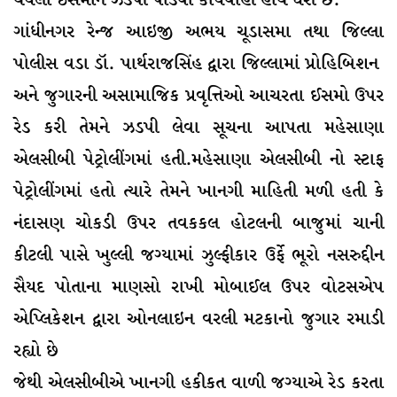
થયેલા ઇસમોને ઝડપી પાડવા કાર્યવાહી હાથ ધરી છે.
ગાંધીનગર રેન્જ આઇજી અભય ચૂડાસમા તથા જિલ્લા
પોલીસ વડા ડૉ. પાર્થરાજસિંહ દ્વારા જિલ્લામાં પ્રોહિબિશન
અને જુગારની અસામાજિક પ્રવૃત્તિઓ આચરતા ઈસમો ઉપર
રેડ કરી તેમને ઝડપી લેવા સૂચના આપતા મહેસાણા
એલસીબી પેટ્રોલીંગમાં હતી.મહેસાણા એલસીબી નો સ્ટાફ
પેટ્રોલીંગમાં હતો ત્યારે તેમને ખાનગી માહિતી મળી હતી કે
નંદાસણ ચોકડી ઉપર તવકકલ હોટલની બાજુમાં ચાની
કીટલી પાસે ખુલ્લી જગ્યામાં ઝુલ્ફીકાર ઉર્ફે ભૂરો નસરુદ્દીન
સૈયદ પોતાના માણસો રાખી મોબાઈલ ઉપર વોટસએપ
એપ્લિકેશન દ્વારા ઓનલાઇન વરલી મટકાનો જુગાર રમાડી
રહ્યો છે
જેથી એલસીબીએ ખાનગી હકીકત વાળી જગ્યાએ રેડ કરતા