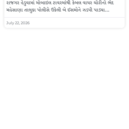
રાજગર હેડુવામાં મોબાઇલ ટાવરમાંથી કેબલ વાયર ચોરીનો ભેદ
મહેસાણા તાલુકા પોલીસે ઉકેલી બે ઈસમોને ઝડપી પાડ્યા…
July 22, 2026