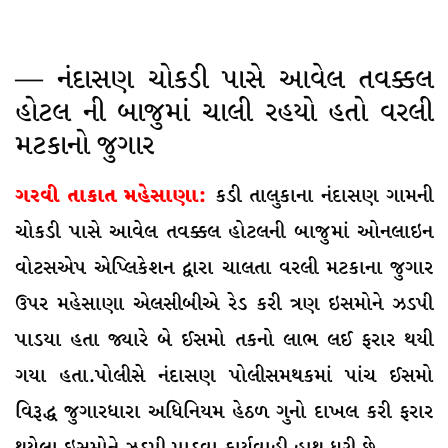
— નંદાસણ ચોકડી પાસે આવેલ તવક્કલ
હોટલ ની બાજુમાં ચાલી રહયો હતો વરલી
મટકાનો જુગાર
ગરવી તાકાત મહેસાણા:
કડી તાલુકાના નંદાસણ ગામની
ચોકડી પાસે આવેલ તવક્કલ હોટલની બાજુમાં ઓનલાઇન
વોટસએપ એપ્લિકેશન દ્વારા ચાલતા વરલી મટકાના જુગાર
ઉપર મહેસાણા એલસીબીએ રેડ કરી ત્રણ ઇસમોને ઝડપી
પાડયા હતા જ્યારે બે ઈસમો તકનો લાભ લઈ ફરાર થયી
ગયા હતા.પોલીસે નંદાસણ પોલીસમથકમાં પાંચ ઈસમો
વિરૂદ્ધ જુગારધારા અધિનિયમ હેઠળ ગુનો દાખલ કરી ફરાર