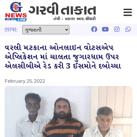
ભાષા:
વરલી મટકાના ઓનલાઇન વોટસએપ
એપ્લિકેશન માં ચાલતા જુગારધામ ઉપર
એલસીબીએ રેડ કરી 3 ઈસમોને દબોચ્યા
February 25, 2022