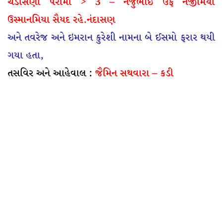
ચડાસણા પરામાં > 3 – નજુભાઈ ઉર્ફે નજીમિયા
ઉસ્માનમિયા સૈયદ રહે.નંદાસણ
અને તવરેજ અને ઇમરાન કુરેશી નામના બે ઈસમો ફરાર થયી
ગયા હતા,
તસવિર અને આહેવાલ :
જૈમિન સથવારા – કડી