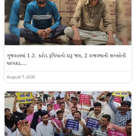
ગુજરાતમાં 1.2. કરોડ રૂપિયાનો દારૂ જપ્ત, 2 રાજસ્થાની શખ્સોની
ધરપકડ….
August 7, 2026