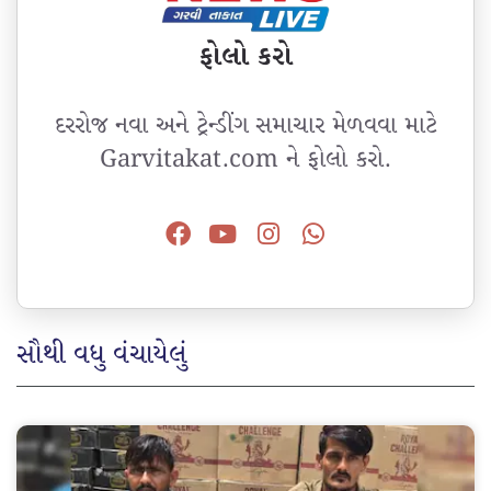
ફોલો કરો
દરરોજ નવા અને ટ્રેન્ડીંગ સમાચાર મેળવવા માટે
Garvitakat.com ને ફોલો કરો.
સૌથી વધુ વંચાયેલું