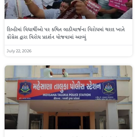
દિલ્હીમાં વિદ્યાર્થીઓ પર કથિત લાઠીચાર્જના વિરોધમાં થરાદ ખાતે
કોંગ્રેસ દ્વારા વિરોધ પ્રદર્શન યોજવામાં આવ્યું
July 22, 2026