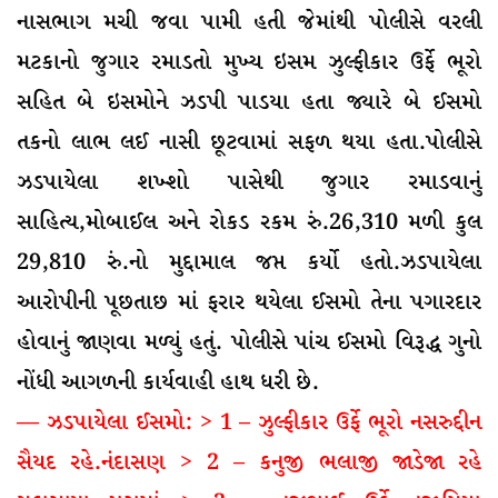
નાસભાગ મચી જવા પામી હતી જેમાંથી પોલીસે વરલી
મટકાનો જુગાર રમાડતો મુખ્ય ઇસમ ઝુલ્ફીકાર ઉર્ફે ભૂરો
સહિત બે ઇસમોને ઝડપી પાડયા હતા જ્યારે બે ઈસમો
તકનો લાભ લઈ નાસી છૂટવામાં સફળ થયા હતા.પોલીસે
ઝડપાયેલા શખ્શો પાસેથી જુગાર રમાડવાનું
સાહિત્ય,મોબાઈલ અને રોકડ રકમ રું.26,310 મળી કુલ
29,810 રું.નો મુદ્દામાલ જપ્ત કર્યો હતો.ઝડપાયેલા
આરોપીની પૂછતાછ માં ફરાર થયેલા ઈસમો તેના પગારદાર
હોવાનું જાણવા મળ્યું હતું. પોલીસે પાંચ ઈસમો વિરૂદ્ધ ગુનો
નોંધી આગળની કાર્યવાહી હાથ ધરી છે.
— ઝડપાયેલા ઈસમો: > 1 – ઝુલ્ફીકાર ઉર્ફે ભૂરો નસરુદ્દીન
સૈયદ રહે.નંદાસણ > 2 – કનુજી ભલાજી જાડેજા રહે