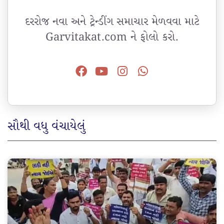
દરરોજ નવા અને ટ્રેન્ડીંગ સમાચાર મેળવવા માટે
Garvitakat.com ને ફોલો કરો.
સૌથી વધુ વંચાયેલું