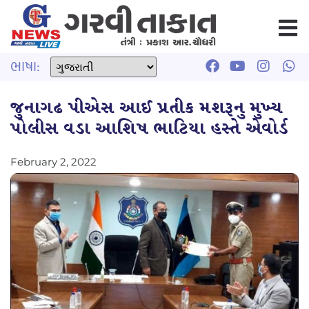
ભાષા:
જુનાગઢ પીએસ આઈ પ્રતીક મશરૂનુ મુખ્ય
પોલીસ વડા આશિષ ભાટિયા હસ્તે એવોર્ડ
February 2, 2022