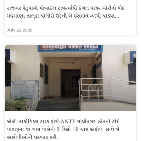
રાજગર હેડુવામાં મોબાઇલ ટાવરમાંથી કેબલ વાયર ચોરીનો ભેદ
મહેસાણા તાલુકા પોલીસે ઉકેલી બે ઈસમોને ઝડપી પાડ્યા…
July 22, 2026
એન્ટી નાર્કોટિક્સ ટાસ્ક ફોર્સ-ANTF ગાંધીનગર ઝોનની ટીમે
પાટણના ડેર ગામ પાસેથી 2 કિલો 10 ગ્રામ અફીણ સાથે બે
આરોપીઓની ધરપકડ કરી