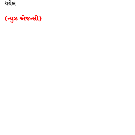
થયેલ
(ન્યુઝ એજન્સી)