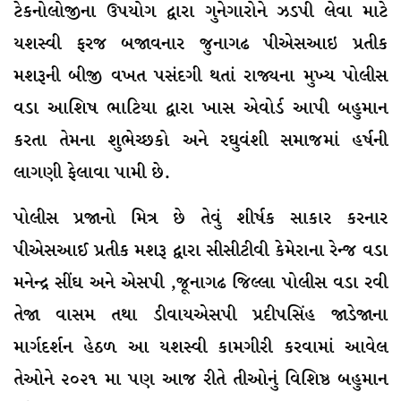
ટેકનોલોજીના ઉપયોગ દ્વારા ગુનેગારોને ઝડપી લેવા માટે
યશસ્વી ફરજ બજાવનાર જુનાગઢ પીએસઆઇ પ્રતીક
મશરૂની બીજી વખત પસંદગી થતાં રાજ્યના મુખ્ય પોલીસ
વડા આશિષ ભાટિયા દ્વારા ખાસ એવોર્ડ આપી બહુમાન
કરતા તેમના શુભેચ્છકો અને રઘુવંશી સમાજમાં હર્ષની
લાગણી ફેલાવા પામી છે.
પોલીસ પ્રજાનો મિત્ર છે તેવું શીર્ષક સાકાર કરનાર
પીએસઆઈ પ્રતીક મશરૂ દ્વારા સીસીટીવી કેમેરાના રેન્જ વડા
મનેન્દ્ર સીંઘ અને એસપી ,જૂનાગઢ જિલ્લા પોલીસ વડા રવી
તેજા વાસમ તથા ડીવાયએસપી પ્રદીપસિંહ જાડેજાના
માર્ગદર્શન હેઠળ આ યશસ્વી કામગીરી કરવામાં આવેલ
તેઓને ૨૦૨૧ મા પણ આજ રીતે તીઓનું વિશિષ્ઠ બહુમાન