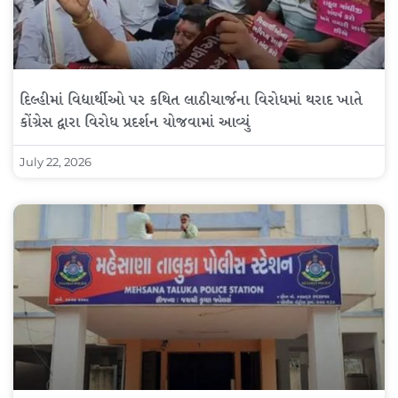
દિલ્હીમાં વિદ્યાર્થીઓ પર કથિત લાઠીચાર્જના વિરોધમાં થરાદ ખાતે
કોંગ્રેસ દ્વારા વિરોધ પ્રદર્શન યોજવામાં આવ્યું
July 22, 2026