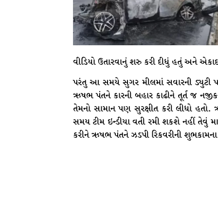
વીડિયો ઉતારવાનું શરુ કરી દીધું હતું અને એકાદ
પરંતુ આ સમયે સુગર મીલમાં સવારની ડ્યુટી પ
ઋષભ પંતને કારની બહાર કાઢીને તૂર્ત જ નજીક
તેમનો સામાન પણ સુરક્ષીત કરી લીધો હતો. ઋ
સમય ટીમ ઇન્ડીયા વતી રમી શકશે નહીં તેવું માન
કરીને ઋષભ પંતને ઝડપી રિકવરીની શુભકામના