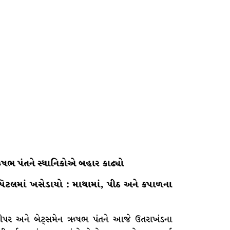
ભ પંતને સ્થાનિકોએ બહાર કાઢ્યો
્પિટલમાં ખસેડાયો : માથામાં, પીઠ અને કપાળના
કીપર અને બેટ્સમેન ઋષભ પંતને આજે ઉતરાખંડના