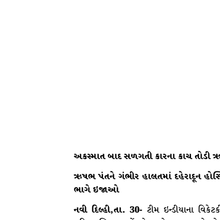
અકસ્માત બાદ સળગતી કારના કાચ તોડી ઋષ
ઋષભ પંતને ગંભીર હાલતમાં દહેરાદૂન હોસ
ભાગે ઇજાઓ
નવી દિલ્હી,તા. 30-
ટીમ ઇન્ડીયાના વિકેટ