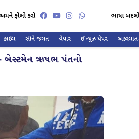
અમને ફોલો કરો
ભાષા બદલ
ક્રાઈમ
સીને જગત
વેપાર
ઈ ન્યુઝ પેપર
અકસ્માત-દ
- બેસ્ટમેન ઋષભ પંતનો