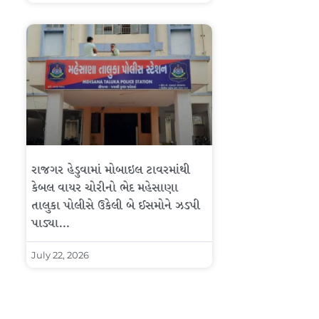
રાજગર હેડુવામાં મોબાઇલ ટાવરમાંથી
કેબલ વાયર ચોરીનો ભેદ મહેસાણા
તાલુકા પોલીસે ઉકેલી બે ઈસમોને ઝડપી
પાડ્યા…
July 22, 2026