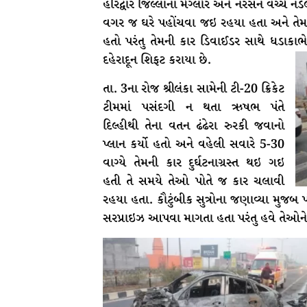
હરિદ્વાર જિલ્લાના મેંગ્લોર અને નરસન વચ્ચે નડે
વગર જ ઘરે પહોંચવા જઇ રહયા હતા અને તેમન
હતો પરંતુ તેમની કાર ડિવાઈડર સાથે ધડાકા
દહેરાદૂન શિફટ કરાયા છે.
તા. 3ના રોજ શ્રીલંકા સામેની ટી-20 ક્રિકેટ
ટીમમાં પસંદગી ન થતા ઋષભ પંતે
દિલ્હીથી તેના વતન ઢંઢેરા રુરકી જવાનો
પ્લાન કર્યો હતો અને વહેલી સવારે 5-30
વાગ્યે તેમની કાર દુર્ઘટનાગ્રસ્ત થઇ ગઇ
હતી તે સમયે તેઓ પોતે જ કાર ચલાવી
રહયા હતા. કૌટુંબીક સુત્રોના જણાવ્યા મુજ
સરપ્રાઇઝ આપવા માગતા હતા પરંતુ હવે તેઓને હો