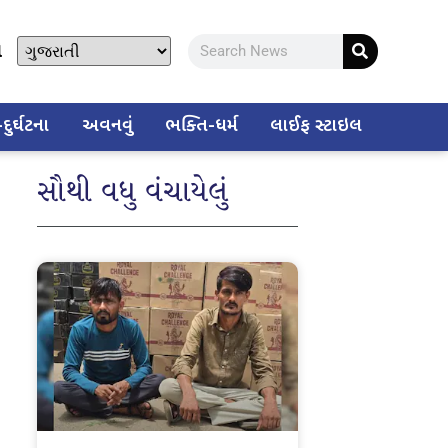
ો
ુર્ઘટના
અવનવું
ભક્તિ-ધર્મ
લાઈફ સ્ટાઇલ
સૌથી વધુ વંચાયેલું