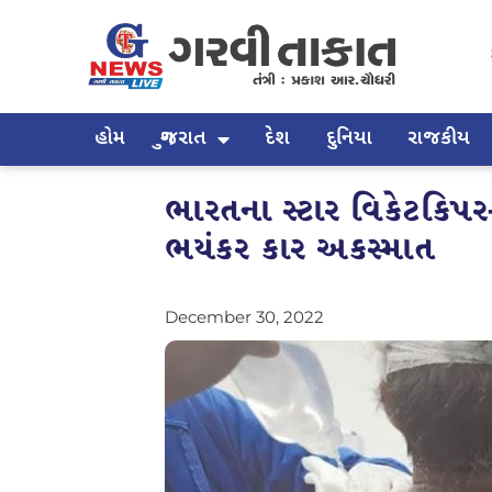
હોમ
ગુજરાત
દેશ
દુનિયા
રાજકીય
ભારતના સ્ટાર વિકેટકિપર
ભયંકર કાર અકસ્માત
December 30, 2022