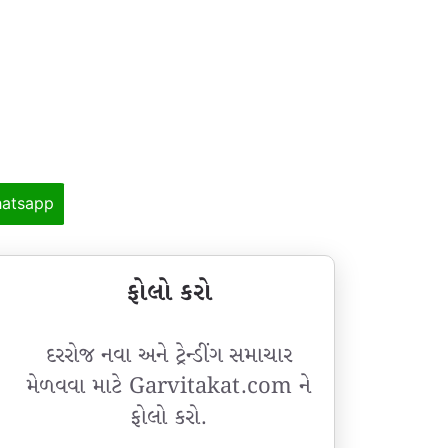
atsapp
ફોલો કરો
દરરોજ નવા અને ટ્રેન્ડીંગ સમાચાર
મેળવવા માટે Garvitakat.com ને
ફોલો કરો.