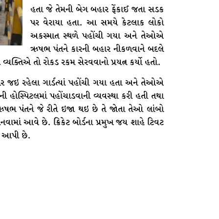
હતા જે તેમની બેગ બહાર ફેંકાઈ જતા સડક
પર વેરાયા હતા. આ સમયે કેટલાક લોકો
અકસ્માત સ્થળે પહોંચી ગયા અને તેઓએ
ઋષભ પંતને કારની બહાર નીકળવાને બદલે
 વ્યક્તિએ તો રોકડ રકમ સેરવવાનો પ્રયત્ન કર્યો હતો.
ર જઇ રહેલા ગાર્ડત્યાં પહોંચી ગયા હતા અને તેઓએ
ની હોસ્પિટલમાં પહોંચાડવાની વ્યવસ્થા કરી હતી તથા
ષભ પંતને જે રીતે ઇજા થઇ છે તે જોતા તેઓ લાંબો
વામાં આવે છે. ક્રિકેટ બોર્ડના પ્રમુખ જય શાહે ટિવટ
 આપી છે.