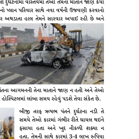
લી દુર્ઘટનામાં વાસ્તવમાં તેઓ તેમના માતાને જાણ કર્યા
ો પ્લાન પરિવાર સાથે નવા વર્ષની ઉજવણી કરવાનો
ભેર અથડાતા હાલ તેમને સારવાર અપાઈ રહી છે અને
બ પંતના આગમનની તેના માતાને જાણ ન હતી અને તેઓ
સ્પિટલમાં લાંબા સમય રહેવું પડશે તેવા સંકેત છે.
બીજી તરફ ઋષભ પંતને દુર્ઘટના નડી તે
સમયે તેઓ કારમાં ગંભીર રીતે ઘાયલ થઇને
ફસાયા હતા અને ખુદ નીકળી શક્યા ન
હતા. તેમની સાથે કારમાં 3-4 લાખ રુપિયા