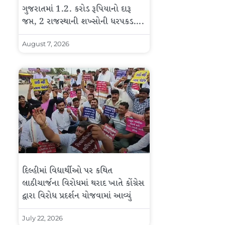
ગુજરાતમાં 1.2. કરોડ રૂપિયાનો દારૂ
જપ્ત, 2 રાજસ્થાની શખ્સોની ધરપકડ….
August 7, 2026
દિલ્હીમાં વિદ્યાર્થીઓ પર કથિત
લાઠીચાર્જના વિરોધમાં થરાદ ખાતે કોંગ્રેસ
દ્વારા વિરોધ પ્રદર્શન યોજવામાં આવ્યું
July 22, 2026