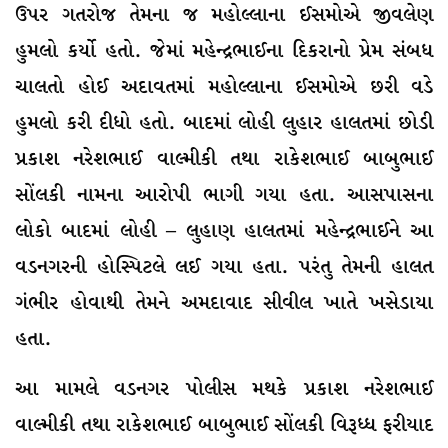
ઉપર ગતરોજ તેમના જ મહોલ્લાના ઈસમોએ જીવલેણ
હુમલો કર્યો હતો. જેમાં મહેન્દ્રભાઈના દિકરાનો પ્રેમ સંબધ
ચાલતો હોઈ અદાવતમાં મહોલ્લાના ઈસમોએ છરી વડે
હુમલો કરી દીધો હતો. બાદમાં લોહી લુહાર હાલતમાં છોડી
પ્રકાશ નરેશભાઈ વાલ્મીકી તથા રાકેશભાઈ બાબુભાઈ
સોંલકી નામના આરોપી ભાગી ગયા હતા. આસપાસના
લોકો બાદમાં લોહી – લુહાણ હાલતમાં મહેન્દ્રભાઈને આ
વડનગરની હોસ્પિટલે લઈ ગયા હતા. પરંતુ તેમની હાલત
ગંભીર હોવાથી તેમને અમદાવાદ સીવીલ ખાતે ખસેડાયા
હતા.
આ મામલે વડનગર પોલીસ મથકે પ્રકાશ નરેશભાઈ
વાલ્મીકી તથા રાકેશભાઈ બાબુભાઈ સોંલકી વિરૂધ્ધ ફરીયાદ