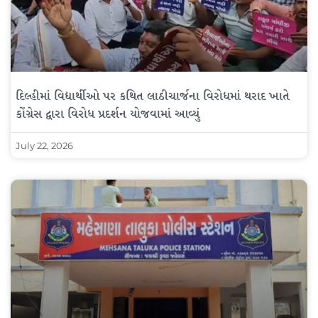
દિલ્હીમાં વિદ્યાર્થીઓ પર કથિત લાઠીચાર્જના વિરોધમાં થરાદ ખાતે
કોંગ્રેસ દ્વારા વિરોધ પ્રદર્શન યોજવામાં આવ્યું
July 22, 2026