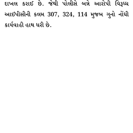
દાખલ કરાઈ છે. જેથી પોલીસે બન્ને આરોપી વિરૂધ્ધ
આઈપીસીની કલમ 307, 324, 114 મુજબ ગુનો નોંધી
કાર્યવાહી હાથ ધરી છે.