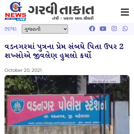
ભાષા:
વડનગરમાં પુત્રના પ્રેમ સંબધે પિતા ઉપર 2
શખ્સોએ જીવલેણ હુમલો કર્યો
October 20, 2021