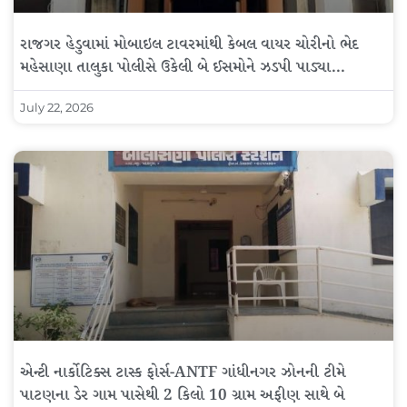
રાજગર હેડુવામાં મોબાઇલ ટાવરમાંથી કેબલ વાયર ચોરીનો ભેદ
મહેસાણા તાલુકા પોલીસે ઉકેલી બે ઈસમોને ઝડપી પાડ્યા…
July 22, 2026
એન્ટી નાર્કોટિક્સ ટાસ્ક ફોર્સ-ANTF ગાંધીનગર ઝોનની ટીમે
પાટણના ડેર ગામ પાસેથી 2 કિલો 10 ગ્રામ અફીણ સાથે બે