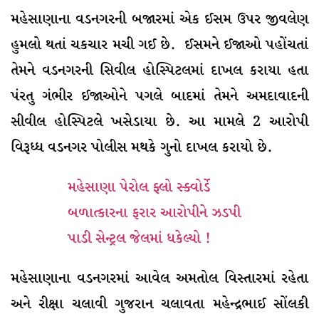
મહેસાણાના વડનગરની બજારમાં એક ઈસમ ઉપર જીવલેણ
હુમલો થતાં ચકચાર મચી ગઈ છે. ઈસમને ઈજાઓ પહોંચતાં
તેમને વડનગરની સિવીલ હોસ્પિટલમાં દાખલ કરાયા હતા
પંરતુ ગંભીર ઈજાઓને પગલે બાદમાં તેમને અમદાવાદની
સીવીલ હોસ્પિટલે ખસેડાયા છે. આ મામલે 2 આરોપી
વિરૂધ્ધ વડનગર પોલીસ મથકે ગુનો દાખલ કરાયો છે.
મહેસાણા પેરોલ ફ્લો સ્ક્વોર્ડે
બળાત્કારના ફરાર આરોપીને ઝડપી
પાડી સેન્ટ્રલ જેલમાં ધકેલ્યો !
મહેસાણાના વડનગરમાં આવેલ અમતોલ વિસ્તારમાં રહેતા
અને રીક્ષા ચલાવી ગુજરાન ચલાવતા મહેન્દ્રભાઈ સોંલકી