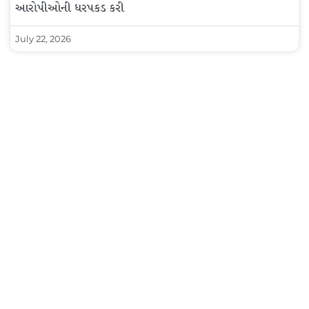
આરોપીઓની ધરપકડ કરી
July 22, 2026