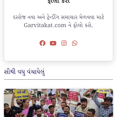
ફોલો કરો
દરરોજ નવા અને ટ્રેન્ડીંગ સમાચાર મેળવવા માટે
Garvitakat.com ને ફોલો કરો.
સૌથી વધુ વંચાયેલું