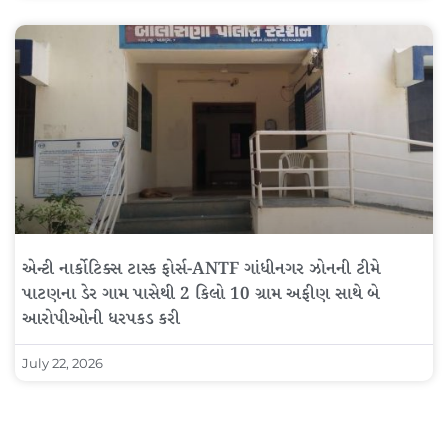
એન્ટી નાર્કોટિક્સ ટાસ્ક ફોર્સ-ANTF ગાંધીનગર ઝોનની ટીમે
પાટણના ડેર ગામ પાસેથી 2 કિલો 10 ગ્રામ અફીણ સાથે બે
આરોપીઓની ધરપકડ કરી
July 22, 2026