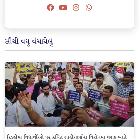
સૌથી વધુ વંચાયેલું
દિલ્હીમાં વિદ્યાર્થીઓ પર કથિત લાઠીચાર્જના વિરોધમાં થરાદ ખાતે