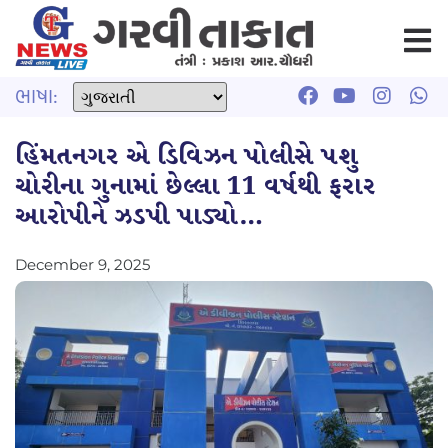
ભાષા:
હિંમતનગર એ ડિવિઝન પોલીસે પશુ
ચોરીના ગુનામાં છેલ્લા 11 વર્ષથી ફરાર
આરોપીને ઝડપી પાડ્યો…
December 9, 2025