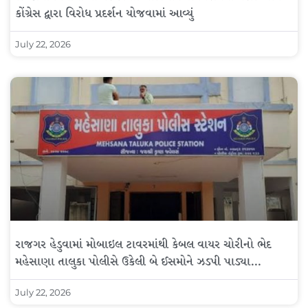
કોંગ્રેસ દ્વારા વિરોધ પ્રદર્શન યોજવામાં આવ્યું
July 22, 2026
રાજગર હેડુવામાં મોબાઇલ ટાવરમાંથી કેબલ વાયર ચોરીનો ભેદ
મહેસાણા તાલુકા પોલીસે ઉકેલી બે ઈસમોને ઝડપી પાડ્યા…
July 22, 2026