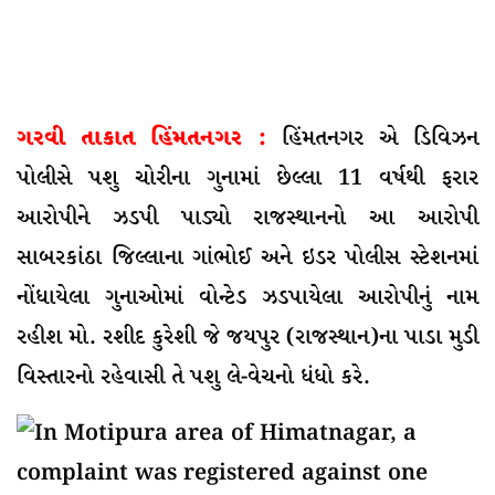
ગરવી તાકાત હિંમતનગર :
હિંમતનગર એ ડિવિઝન
પોલીસે પશુ ચોરીના ગુનામાં છેલ્લા 11 વર્ષથી ફરાર
આરોપીને ઝડપી પાડ્યો રાજસ્થાનનો આ આરોપી
સાબરકાંઠા જિલ્લાના ગાંભોઈ અને ઇડર પોલીસ સ્ટેશનમાં
નોંધાયેલા ગુનાઓમાં વોન્ટેડ ઝડપાયેલા આરોપીનું નામ
રહીશ મો. રશીદ કુરેશી જે જયપુર (રાજસ્થાન)ના પાડા મુડી
વિસ્તારનો રહેવાસી તે પશુ લે-વેચનો ધંધો કરે.