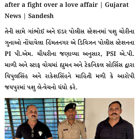
તેની સામે ગાંભોઈ અને ઇડર પોલીસ સ્ટેશનમાં પશુ ચોરીના
ગુનાઓ નોંધાયેલા હિંમતનગર એ ડિવિઝન પોલીસ સ્ટેશનના
PI પી.એમ. ચૌધરીના જણાવ્યા અનુસાર, PSI એ.પી.
માળી અને સ્ટાફ વોચમાં હ્યુમન અને ટેકનિકલ સોર્સિસ દ્વારા
વિપુલસિંહ અને રાકેશસિંહને માહિતી મળી કે આરોપી
જયપુરમાં પશુ લે-વેચનો ધંધો કરે.