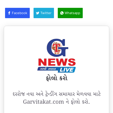
Facebook
Twitter
Whatsapp
ફોલો કરો
દરરોજ નવા અને ટ્રેન્ડીંગ સમાચાર મેળવવા માટે
Garvitakat.com ને ફોલો કરો.