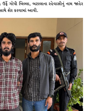
 ઉર્ફે ગોપી બિલ્લા, બટાલાના રહેવાસીનું નામ જાહેર
સાથે શેર કરવામાં આવી.