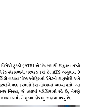
િરોધી ટુકડી (ATS) એ પંજાબમાંથી ઉદ્ભવતા શસ્ત્રો
 વોન્ટેડ શંકાસ્પદની ધરપકડ કરી છે. ATS અનુસાર, 9
 સિટી બટાલા પોસ્ટ ઓફિસમાં ગ્રેનેડની દાણચોરી અને
ેટવર્કને મદદ કરવાનો કેસ નોંધવામાં આવ્યો હતો. આ
ર બિલ્લા, જે હાલમાં મલેશિયામાં રહે છે, તેમણે
ાબમાં કાર્યકરો મૂક્યા હોવાનું જાણવા મળ્યું છે.