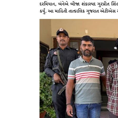
દરમિયાન, બંનેએ બીજા શંકાસ્પદ ગુરપ્રીત સિંહ
કર્યું. આ માહિતી તાત્કાલિક ગુજરાત એટીએસ 