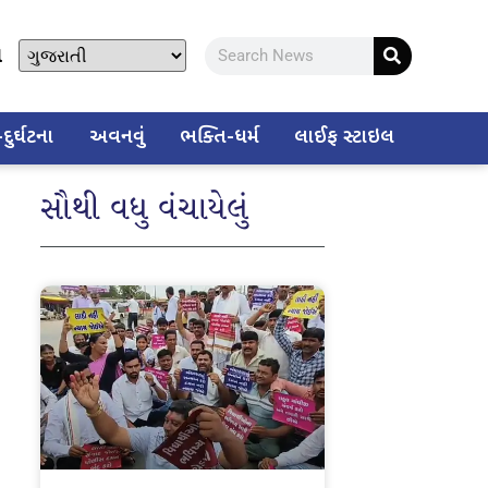
ો
ુર્ઘટના
અવનવું
ભક્તિ-ધર્મ
લાઈફ સ્ટાઇલ
સૌથી વધુ વંચાયેલું