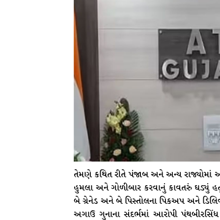
તેમણે કથિત રીતે પંજાબ અને અન્ય રાજ્યોમાં આત
હુમલા અને ગોળીબાર કરવાનું કાવતરું ઘડ્યું
બે ગ્રેનેડ અને બે પિસ્તોલના પિકઅપ અને ડિ
અગાઉ ગુનાના સંદર્ભમાં આરોપી પંથબીરસિં