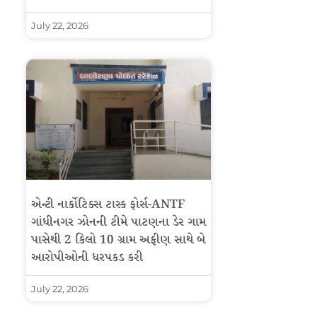
July 22, 2026
એન્ટી નાર્કોટિક્સ ટાસ્ક ફોર્સ-ANTF
ગાંધીનગર ઝોનની ટીમે પાટણના ડેર ગામ
પાસેથી 2 કિલો 10 ગ્રામ અફીણ સાથે બે
આરોપીઓની ધરપકડ કરી
July 22, 2026