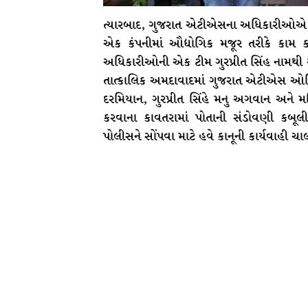
ત્યારબાદ, ગુજરાત એટીએસના અધિકારીઓએ ગુરપ્
એક કંપનીમાં ઔદ્યોગિક મજૂર તરીકે કામ 
અધિકારીઓની એક ટીમ ગુરપ્રીત સિંહ નામથી આર
તાત્કાલિક અમદાવાદમાં ગુજરાત એટીએસ ઓફિ
દરમિયાન, ગુરપ્રીત સિંહે મનુ અગવાન અને મનિ
કરવાના કાવતરામાં પોતાની સંડોવણી કબૂલ
પોલીસને સોંપવા માટે હવે કાનૂની કાર્યવાહી ચા