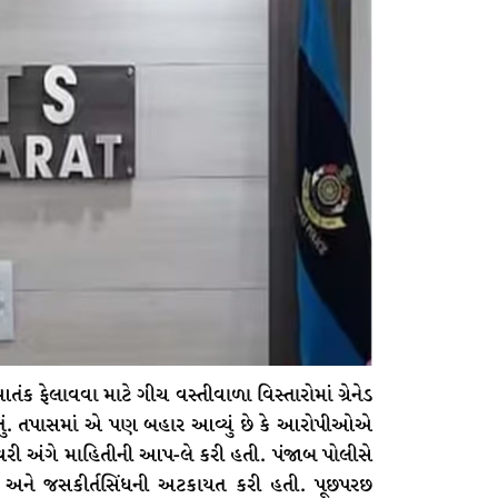
ંક ફેલાવવા માટે ગીચ વસ્તીવાળા વિસ્તારોમાં ગ્રેનેડ
 હતું. તપાસમાં એ પણ બહાર આવ્યું છે કે આરોપીઓએ
લિવરી અંગે માહિતીની આપ-લે કરી હતી. પંજાબ પોલીસે
ધ અને જસકીર્તસિંધની અટકાયત કરી હતી. પૂછપરછ