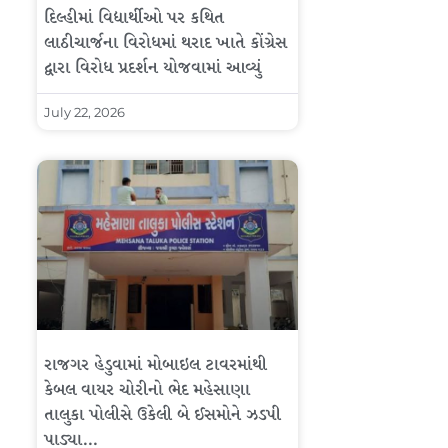
દિલ્હીમાં વિદ્યાર્થીઓ પર કથિત
લાઠીચાર્જના વિરોધમાં થરાદ ખાતે કોંગ્રેસ
દ્વારા વિરોધ પ્રદર્શન યોજવામાં આવ્યું
July 22, 2026
રાજગર હેડુવામાં મોબાઇલ ટાવરમાંથી
કેબલ વાયર ચોરીનો ભેદ મહેસાણા
તાલુકા પોલીસે ઉકેલી બે ઈસમોને ઝડપી
પાડ્યા…