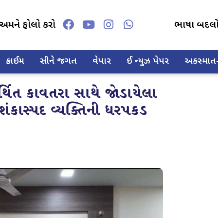
અમને ફોલો કરો
ભાષા બદલ
ક્રાઈમ
સીને જગત
વેપાર
ઈ ન્યુઝ પેપર
અકસ્માત-દ
િત કાવતરા સાથે જોડાયેલા
 શંકાસ્પદ વ્યક્તિની ધરપકડ