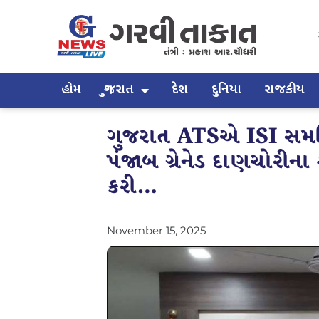
હોમ
ગુજરાત
દેશ
દુનિયા
રાજકીય
ગુજરાત ATSએ ISI સમર્થ
પંજાબ ગ્રેનેડ દાણચોરીના
કરી…
November 15, 2025