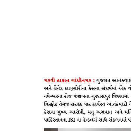
ગરવી તાકાત ગાંધીનગર :
ગુજરાત આતંકવાદ વ
અને ગ્રેનેડ દાણચોરીના કેસના સંદર્ભમાં એક
નવેમ્બરના રોજ પંજાબના ગુરદાસપુર જિલ્લામાં
વિસ્ફોટ તેમજ સરહદ પાર કાર્યરત આતંકવાદી ન
કેસના મુખ્ય આરોપી, મનુ અગવાન અને મનિન્દ
પાકિસ્તાનના ISI ના હેન્ડલર્સ સાથે સંકલનમાં પંજ