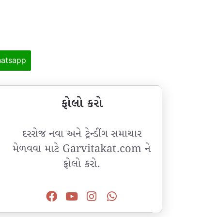
atsapp
ફોલો કરો
દરરોજ નવા અને ટ્રેન્ડીંગ સમાચાર
મેળવવા માટે Garvitakat.com ને
ફોલો કરો.