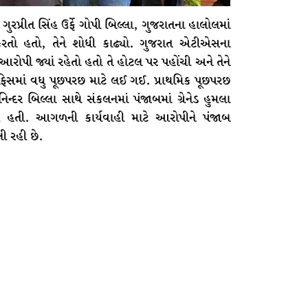
રીત સિંહ ઉર્ફે ગોપી બિલ્લા, ગુજરાતના હાલોલમાં
કરતો હતો, તેને શોધી કાઢ્યો. ગુજરાત એટીએસના
ોપી જ્યાં રહેતો હતો તે હોટલ પર પહોંચી અને તેને
સમાં વધુ પૂછપરછ માટે લઈ ગઈ. પ્રાથમિક પૂછપરછ
ન્દર બિલ્લા સાથે સંકલનમાં પંજાબમાં ગ્રેનેડ હુમલા
ી હતી. આગળની કાર્યવાહી માટે આરોપીને પંજાબ
લી રહી છે.