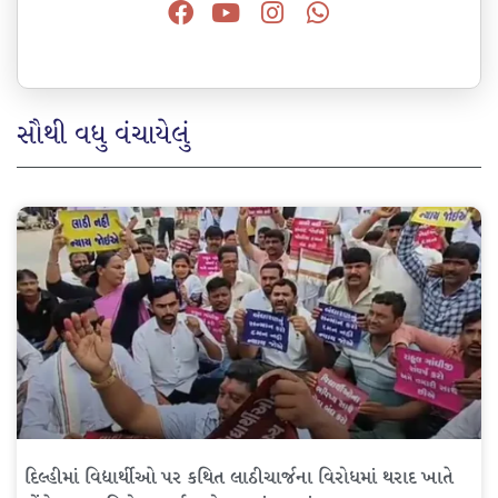
સૌથી વધુ વંચાયેલું
દિલ્હીમાં વિદ્યાર્થીઓ પર કથિત લાઠીચાર્જના વિરોધમાં થરાદ ખાતે