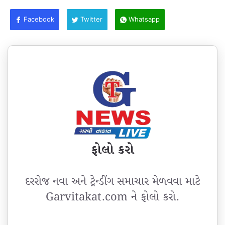
Facebook
Twitter
Whatsapp
ફોલો કરો
દરરોજ નવા અને ટ્રેન્ડીંગ સમાચાર મેળવવા માટે
Garvitakat.com ને ફોલો કરો.