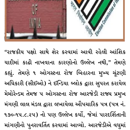
“રાજકીય પક્ષો સાથે શેર કરવામાં આવી રહેલી આંશિક
યાદીમાં કાઢી નાખવાના કારણોનો ઉલ્લેખ નથી,” તેમણે
કહ્યું. તેમણે ૧ ઓગસ્ટના રોજ બિહારના મુખ્ય ચૂંટણી
અધિકારી (સીઈઓ) ને ઈન્ડિયા બ્લોક દ્વારા સુપરત કરાયેલ
મેમોરેન્ડમ તેમજ ૫ ઓગસ્ટના રોજ આરજેડી રાજ્ય પ્રમુખ
મંગણી લાલ મંડલ દ્વારા લખાયેલા ઔપચારિક પત્ર (પત્ર નં.
૧૭૦-૧૫.૮.૨૫) નો પણ ઉલ્લેખ કર્યો, જેમાં પારદર્શિતાની
માંગણીનો પુનરાવર્તિત કરવામાં આવ્યો. આરજેડીએ વધુમાં