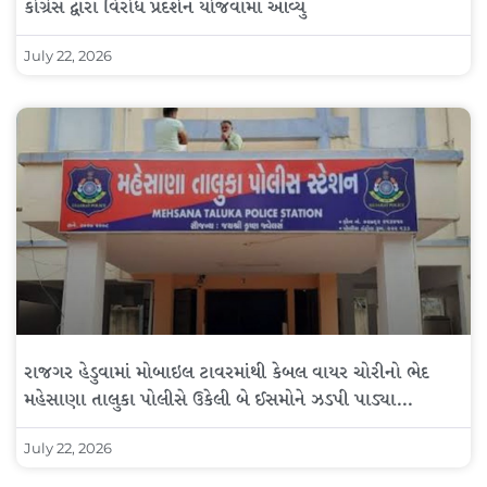
કોંગ્રેસ દ્વારા વિરોધ પ્રદર્શન યોજવામાં આવ્યું
July 22, 2026
રાજગર હેડુવામાં મોબાઇલ ટાવરમાંથી કેબલ વાયર ચોરીનો ભેદ
મહેસાણા તાલુકા પોલીસે ઉકેલી બે ઈસમોને ઝડપી પાડ્યા…
July 22, 2026