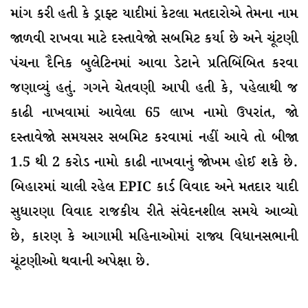
માંગ કરી હતી કે ડ્રાફ્ટ યાદીમાં કેટલા મતદારોએ તેમના નામ
જાળવી રાખવા માટે દસ્તાવેજો સબમિટ કર્યા છે અને ચૂંટણી
પંચના દૈનિક બુલેટિનમાં આવા ડેટાને પ્રતિબિંબિત કરવા
જણાવ્યું હતું. ગગને ચેતવણી આપી હતી કે, પહેલાથી જ
કાઢી નાખવામાં આવેલા 65 લાખ નામો ઉપરાંત, જો
દસ્તાવેજો સમયસર સબમિટ કરવામાં નહીં આવે તો બીજા
1.5 થી 2 કરોડ નામો કાઢી નાખવાનું જોખમ હોઈ શકે છે.
બિહારમાં ચાલી રહેલ EPIC કાર્ડ વિવાદ અને મતદાર યાદી
સુધારણા વિવાદ રાજકીય રીતે સંવેદનશીલ સમયે આવ્યો
છે, કારણ કે આગામી મહિનાઓમાં રાજ્ય વિધાનસભાની
ચૂંટણીઓ થવાની અપેક્ષા છે.