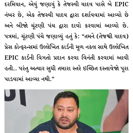
દરમિયાન, એવું જણાયું કે તેજસ્વી યાદવ પાસે બે EPIC
નંબર છે, એક તેજસ્વી યાદવ દ્વારા દર્શાવવામાં આવ્યો છે
અને બીજો ચૂંટણી પંચ દ્વારા દાવો કરવામાં આવ્યો છે.
પત્રમાં, ચૂંટણી પંચે જણાવ્યું હતું કે: “તમને (તેજશ્વી યાદવ)
પ્રેસ કોન્ફરન્સમાં ઉલ્લેખિત કાર્ડની મૂળ નકલ સાથે ઉલ્લેખિત
EPIC કાર્ડની વિગતો પ્રદાન કરવા વિનંતી કરવામાં આવી
હતી.. પરંતુ અત્યાર સુધી તમારા સ્તરે ઇચ્છિત દસ્તાવેજો પૂરા
પાડવામાં આવ્યા નથી.”