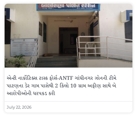
એન્ટી નાર્કોટિક્સ ટાસ્ક ફોર્સ-ANTF ગાંધીનગર ઝોનની ટીમે
પાટણના ડેર ગામ પાસેથી 2 કિલો 10 ગ્રામ અફીણ સાથે બે
આરોપીઓની ધરપકડ કરી
July 22, 2026