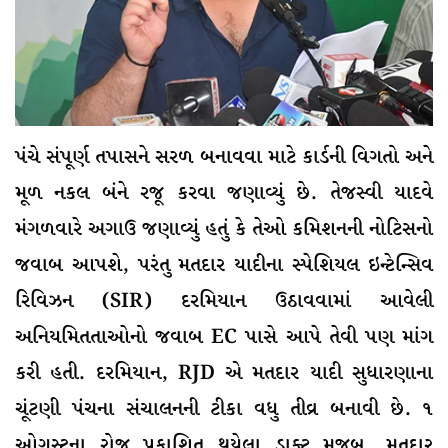
પંચે સંપૂર્ણ તપાસને સરળ બનાવવા માટે કાર્ડની વિગતો અને
મૂળ નકલ બંને રજૂ કરવા જણાવ્યું છે. તેજસ્વી યાદવે
મંગળવારે અગાઉ જણાવ્યું હતું કે તેઓ કમિશનની નોટિસનો
જવાબ આપશે, પરંતુ મતદાર યાદીના સ્પેશિયલ ઇન્ટેન્સિવ
રિવિઝન (SIR) દરમિયાન ઉઠાવવામાં આવેલી
અનિયમિતતાઓનો જવાબ EC પાસે આપે તેવી પણ માંગ
કરી હતી. દરમિયાન, RJD એ મતદાર યાદી સુધારણાના
ચૂંટણી પંચના સંચાલનની ટીકા વધુ તીવ્ર બનાવી છે. ૧
ઓગસ્ટના રોજ પ્રકાશિત થયેલા ડ્રાફ્ટ મુજબ, મતદાર