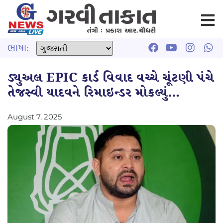
ભાષા:
ડ્યુઅલ EPIC કાર્ડ વિવાદ વચ્ચે ચૂંટણી પંચે
તેજસ્વી યાદવને રિમાઇન્ડર મોકલ્યું…
August 7, 2025