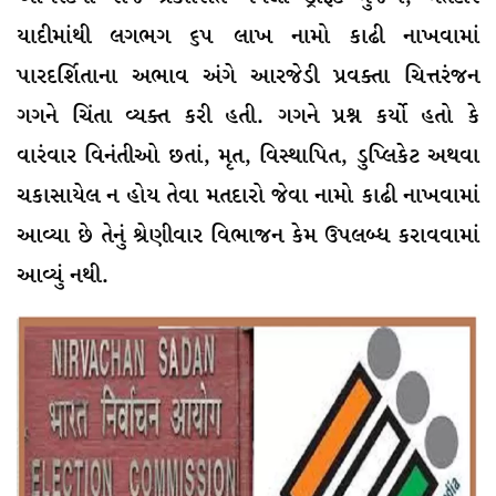
યાદીમાંથી લગભગ ૬૫ લાખ નામો કાઢી નાખવામાં
પારદર્શિતાના અભાવ અંગે આરજેડી પ્રવક્તા ચિત્તરંજન
ગગને ચિંતા વ્યક્ત કરી હતી. ગગને પ્રશ્ન કર્યો હતો કે
વારંવાર વિનંતીઓ છતાં, મૃત, વિસ્થાપિત, ડુપ્લિકેટ અથવા
ચકાસાયેલ ન હોય તેવા મતદારો જેવા નામો કાઢી નાખવામાં
આવ્યા છે તેનું શ્રેણીવાર વિભાજન કેમ ઉપલબ્ધ કરાવવામાં
આવ્યું નથી.