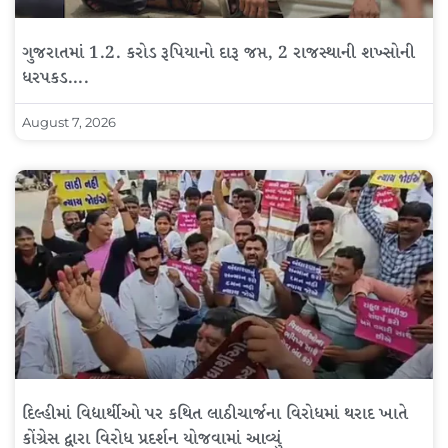
ગુજરાતમાં 1.2. કરોડ રૂપિયાનો દારૂ જપ્ત, 2 રાજસ્થાની શખ્સોની
ધરપકડ….
August 7, 2026
દિલ્હીમાં વિદ્યાર્થીઓ પર કથિત લાઠીચાર્જના વિરોધમાં થરાદ ખાતે
કોંગ્રેસ દ્વારા વિરોધ પ્રદર્શન યોજવામાં આવ્યું