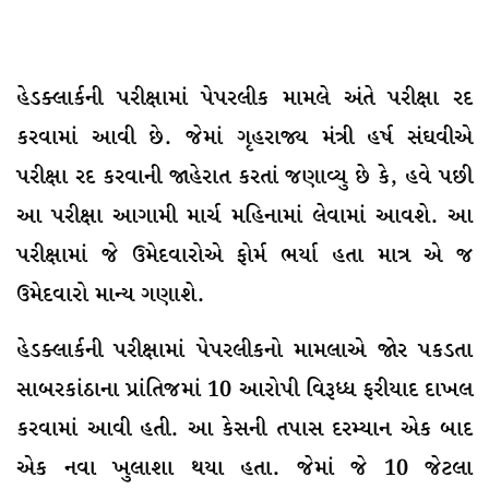
હેડક્લાર્કની પરીક્ષામાં પેપરલીક મામલે અંતે પરીક્ષા રદ
કરવામાં આવી છે. જેમાં ગૃહરાજ્ય મંત્રી હર્ષ સંઘવીએ
પરીક્ષા રદ કરવાની જાહેરાત કરતાં જણાવ્યુ છે કે, હવે પછી
આ પરીક્ષા આગામી માર્ચ મહિનામાં લેવામાં આવશે. આ
પરીક્ષામાં જે ઉમેદવારોએ ફોર્મ ભર્યા હતા માત્ર એ જ
ઉમેદવારો માન્ય ગણાશે.
હેડક્લાર્કની પરીક્ષામાં પેપરલીકનો મામલાએ જોર પકડતા
સાબરકાંઠાના પ્રાંતિજમાં 10 આરોપી વિરૂધ્ધ ફરીયાદ દાખલ
કરવામાં આવી હતી. આ કેસની તપાસ દરમ્યાન એક બાદ
એક નવા ખુલાશા થયા હતા. જેમાં જે 10 જેટલા