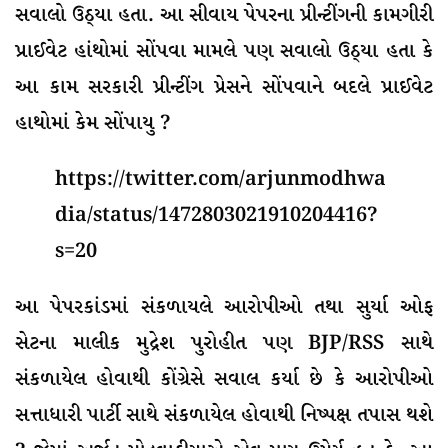
સવાલો ઉઠ્યા હતા. આ સીવાય પેપરના પ્રીન્ટીંગની કામગીરી
પ્રાઈવેટ હાંથોમાં સોંપવા મામલે પણ સવાલો ઉઠ્યા હતા કે
આ કામ સરકારી પ્રીન્ટીંગ પ્રેસને સોંપવાને બદલે પ્રાઈવેટ
હાથોમાં કેમ સોંપાયુ ?
https://twitter.com/arjunmodhwa
dia/status/1472803021910204416?
s=20
આ પેપરકાંડમાં સંકળાયલે આરોપીઓ તથા સુર્યા ઓફ
સેટના માલીક મુદ્રેશ પુરોહીત પણ BJP/RSS સાથે
સંકળાયેલ હોવાથી કોંગ્રેસે સવાલ કર્યા છે કે આરોપીઓ
સત્તાધારી પાર્ટી સાથે સંકળાયેલ હોવાથી નિષ્પક્ષ તપાસ થશે