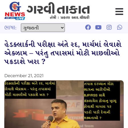
ભાષા:
હેડક્લાર્કની પરીક્ષા અંતે રદ, માર્ચમાં લેવાશે
એક્ઝામ – પરંતુ તપાસમાં મોટી માછલીઓ
પકડાશે ખરા ?
December 21, 2021