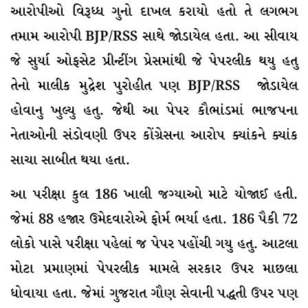
આરોપીઓ વિરૂધ્ધ ગુનો દાખલ કરાયો હતો તે લગભગ
તમામ આરોપી BJP/RSS સાથે જોડાયેલ હતા. આ સીવાય
જે સુર્યા ઓફસેટ પ્રીન્ટીંગ પ્રેસમાંથી જે પેપરલીક થયુ હતુ
તેનો માલીક મુદ્રેશ પુરોહીત પણ BJP/RSS જોડાયેલ
હોવાનુ ખુલ્યુ હતુ. જેથી આ પેપર કૌભાંડમાં ભાજપના
નેતાઓની સંડોવણી ઉપર કોંગ્રેસના આરોપ ક્યાંકને ક્યાંક
સાચા સાબીત થયા હતા.
આ પરીક્ષા કુલ 186 ખાલી જગ્યાઓ માટે યોજાઈ હતી.
જેમાં 88 હજાર ઉમેદવારોએ ફોર્મ ભર્યા હતા. 186 પૈકી 72
લોકો પાસે પરીક્ષા પહેલાં જ પેપર પહોંચી ગયુ હતુ. આટલા
મોટા પ્રમાણમાં પેપરલીક મામલે સરકાર ઉપર માછલા
ધોવાયા હતા. જેમાં ગુજરાત ગૌણ સેવાની પદ્ધતી ઉપર પણ