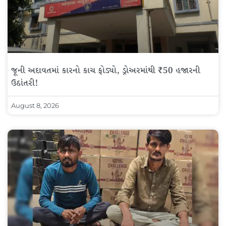
જૂની અદાવતમાં કારનો કાચ ફોડ્યો, ડ્રોઅરમાંથી ₹50 હજારની
ઉઠાંતરી!
August 8, 2026