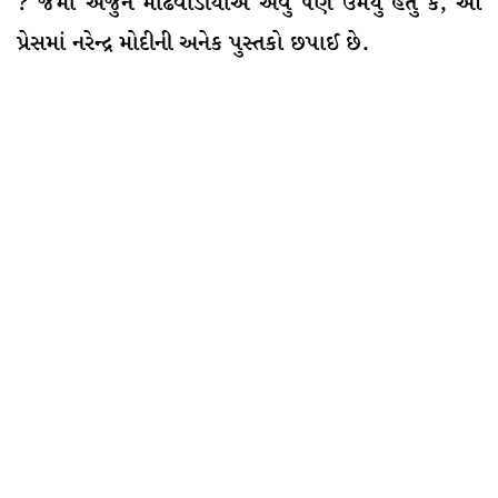
? જેમાં અર્જુન મોઢવાડીયાએ એવુ પણ ઉમેર્યુ હતુ કે, આ
પ્રેસમાં નરેન્દ્ર મોદીની અનેક પુસ્તકો છપાઈ છે.