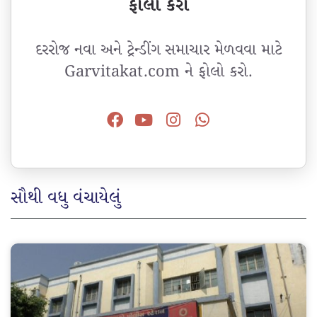
ફોલો કરો
દરરોજ નવા અને ટ્રેન્ડીંગ સમાચાર મેળવવા માટે
Garvitakat.com ને ફોલો કરો.
સૌથી વધુ વંચાયેલું