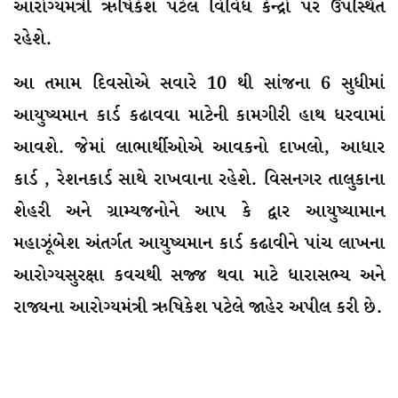
આરોગ્યમંત્રી ઋષિકેશ પટેલ વિવિધ કેન્દ્રો પર ઉપસ્થિત
રહેશે.
આ તમામ દિવસોએ સવારે 10 થી સાંજના 6 સુધીમાં
આયુષ્યમાન કાર્ડ કઢાવવા માટેની કામગીરી હાથ ધરવામાં
આવશે. જેમાં લાભાર્થીઓએ આવકનો દાખલો, આધાર
કાર્ડ , રેશનકાર્ડ સાથે રાખવાના રહેશે. વિસનગર તાલુકાના
શેહરી અને ગ્રામ્યજનોને આપ કે દ્વાર આયુષ્યામાન
મહાઝૂંબેશ અંતર્ગત આયુષ્યમાન કાર્ડ કઢાવીને પાંચ લાખના
આરોગ્યસુરક્ષા કવચથી સજ્જ થવા માટે ધારાસભ્ય અને
રાજ્યના આરોગ્યમંત્રી ઋષિકેશ પટેલે જાહેર અપીલ કરી છે.