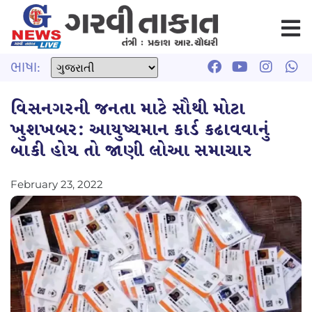
ભાષા:
વિસનગરની જનતા માટે સૌથી મોટા
ખુશખબર: આયુષ્યમાન કાર્ડ કઢાવવાનું
બાકી હોય તો જાણી લોઆ સમાચાર
February 23, 2022