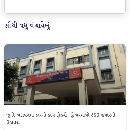
સૌથી વધુ વંચાયેલું
જૂની અદાવતમાં કારનો કાચ ફોડ્યો, ડ્રોઅરમાંથી ₹50 હજારની
ઉઠાંતરી!