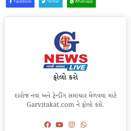
Facebook
Twitter
Whatsapp
ફોલો કરો
દરરોજ નવા અને ટ્રેન્ડીંગ સમાચાર મેળવવા માટે
Garvitakat.com ને ફોલો કરો.