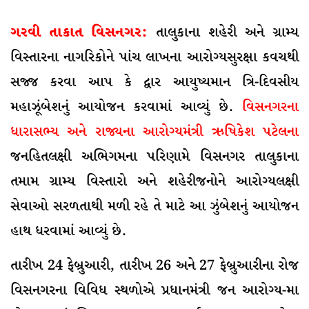
ગરવી તાકાત વિસનગર:
તાલુકાના શહેરી અને ગ્રામ્ય
વિસ્તારના નાગરિકોને પાંચ લાખના આરોગ્યસુરક્ષા કવચથી
સજ્જ કરવા આપ કે દ્વાર આયુષ્યમાન ત્રિ-દિવસીય
મહાઝૂંબેશનું આયોજન કરવામાં આવ્યું છે.
વિસનગરના
ધારાસભ્ય અને
રાજ્યના આરોગ્યમંત્રી ઋષિકેશ પટેલના
જનહિતલક્ષી અભિગમના પરિણામે વિસનગર તાલુકાના
તમામ ગ્રામ્ય વિસ્તારો અને શહેરીજનોને આરોગ્યલક્ષી
સેવાઓ સરળતાથી મળી રહે તે માટે આ ઝુંબેશનું આયોજન
હાથ ધરવામાં આવ્યું છે.
તારીખ 24 ફેબ્રુઆરી, તારીખ 26 અને 27 ફેબ્રુઆરીના રોજ
વિસનગરના વિવિધ સ્થળોએ પ્રધાનમંત્રી જન આરોગ્ય-મા