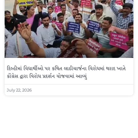
દિલ્હીમાં વિદ્યાર્થીઓ પર કથિત લાઠીચાર્જના વિરોધમાં થરાદ ખાતે
કોંગ્રેસ દ્વારા વિરોધ પ્રદર્શન યોજવામાં આવ્યું
July 22, 2026