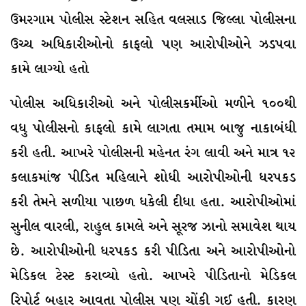
ઉમરગામ પોલીસ સ્ટેશન સહિત વલસાડ જિલ્લા પોલીસના
ઉચ્ચ અધિકારીઓનો કાફલો પણ આરોપીઓને ઝડપવા
કામે લાગ્યો હતો
પોલીસ અધિકારીઓ અને પોલીસકર્મીઓ મળીને ૧૦૦થી
વધુ પોલીસનો કાફલો કામે લાગતા તમામ બાજુ નાકાબંધી
કરી હતી. આખરે પોલીસની મહેનત રંગ લાવી અને માત્ર ૧૨
કલાકમાંજ પીડિત મહિલાને શોધી આરોપીઓની ધરપકડ
કરી તેમને સળીયા પાછળ ધકેલી દીધા હતા. આરોપીઓમાં
સુનીલ વારલી, રાહુલ કામલે અને સૂરજ ઝાનો સમાવેશ થાય
છે. આરોપીઓની ધરપકડ કરી પીડિતા અને આરોપીઓનો
મેડિકલ ટેસ્ટ કરાવ્યો હતો. આખરે પીડિતાનો મેડિકલ
રિપોર્ટ બહાર આવતા પોલીસ પણ ચોંકી ગઈ હતી. કારણ