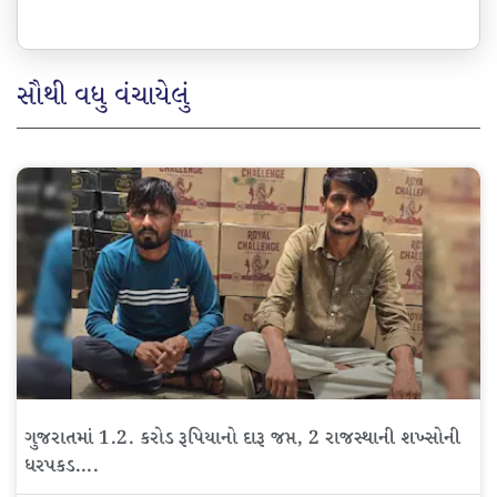
સૌથી વધુ વંચાયેલું
ગુજરાતમાં 1.2. કરોડ રૂપિયાનો દારૂ જપ્ત, 2 રાજસ્થાની શખ્સોની
ધરપકડ….