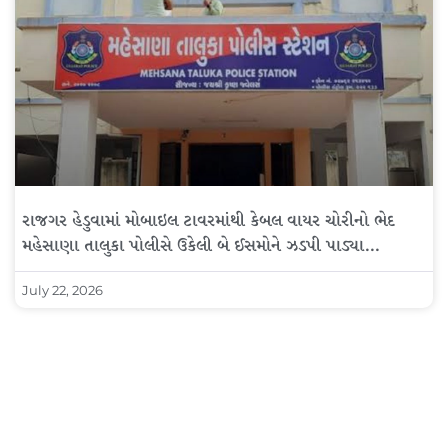
રાજગર હેડુવામાં મોબાઇલ ટાવરમાંથી કેબલ વાયર ચોરીનો ભેદ
મહેસાણા તાલુકા પોલીસે ઉકેલી બે ઈસમોને ઝડપી પાડ્યા…
July 22, 2026