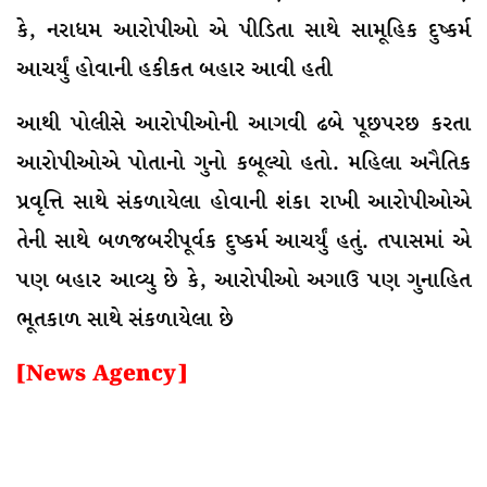
કે, નરાધમ આરોપીઓ એ પીડિતા સાથે સામૂહિક દુષ્કર્મ
આચર્યું હોવાની હકીકત બહાર આવી હતી
આથી પોલીસે આરોપીઓની આગવી ઢબે પૂછપરછ કરતા
આરોપીઓએ પોતાનો ગુનો કબૂલ્યો હતો. મહિલા અનૈતિક
પ્રવૃત્તિ સાથે સંકળાયેલા હોવાની શંકા રાખી આરોપીઓએ
તેની સાથે બળજબરીપૂર્વક દુષ્કર્મ આચર્યું હતું. તપાસમાં એ
પણ બહાર આવ્યુ છે કે, આરોપીઓ અગાઉ પણ ગુનાહિત
ભૂતકાળ સાથે સંકળાયેલા છે
[News Agency]