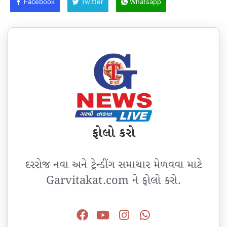
Facebook
Twitter
Whatsapp
ફોલો કરો
દરરોજ નવા અને ટ્રેન્ડીંગ સમાચાર મેળવવા માટે
Garvitakat.com ને ફોલો કરો.