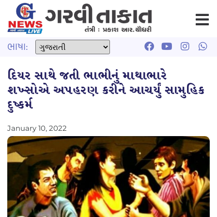
ભાષા:
દિયર સાથે જતી ભાભીનું માથાભારે
શખ્સોએ અપહરણ કરીને આચર્યું સામુહિક
દુષ્કર્મ
January 10, 2022