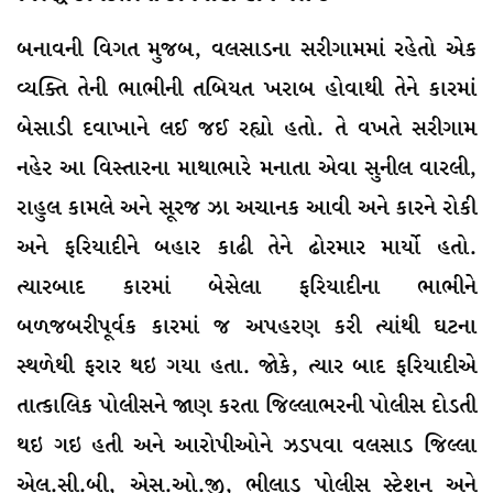
બનાવની વિગત મુજબ, વલસાડના સરીગામમાં રહેતો એક
વ્યક્તિ તેની ભાભીની તબિયત ખરાબ હોવાથી તેને કારમાં
બેસાડી દવાખાને લઈ જઈ રહ્યો હતો. તે વખતે સરીગામ
નહેર આ વિસ્તારના માથાભારે મનાતા એવા સુનીલ વારલી,
રાહુલ કામલે અને સૂરજ ઝા અચાનક આવી અને કારને રોકી
અને ફરિયાદીને બહાર કાઢી તેને ઢોરમાર માર્યો હતો.
ત્યારબાદ કારમાં બેસેલા ફરિયાદીના ભાભીને
બળજબરીપૂર્વક કારમાં જ અપહરણ કરી ત્યાંથી ઘટના
સ્થળેથી ફરાર થઇ ગયા હતા. જાેકે, ત્યાર બાદ ફરિયાદીએ
તાત્કાલિક પોલીસને જાણ કરતા જિલ્લાભરની પોલીસ દોડતી
થઇ ગઇ હતી અને આરોપીઓને ઝડપવા વલસાડ જિલ્લા
એલ.સી.બી, એસ.ઓ.જી, ભીલાડ પોલીસ સ્ટેશન અને