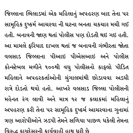
જિલ્લાના ભિલાડમાં એક મહિલાનું અપહરણ બાદ તેના પર
સામૂહિક દુષ્કર્મ આચરવા ની ઘટના બનતા ચકચાર મચી ગઈ
હતી. બનાવની જાણ થતાં પોલીસ પણ દોડતી થઇ ગઇ હતી.
આ મામલે ફરિયાદ દાખલ થતાં જ બનાવની ગંભીરતા જાેતા
વલસાડ જિલ્લાના પીઆઇ પીએસઆઇ અને પોલીસ
કોન્સ્ટેબલ મળીને ૧૦૦થી વધુ પોલીસનો કાફલો પીડિત
મહિલાને અપહરકર્તાઓની ચુંગાલમાંથી છોડાવવા અડધી
રાત્રે દોડતો થયો હતો. આખરે વલસાડ જિલ્લા પોલીસની
મહેનત રંગ લાવી અને માત્ર ૧૨ જ કલાકમાં મહિલાનું
અપહરણ કરી તેના પર સામૂહિક દુષ્કર્મ આચરવાના ગુનામાં
ત્રણ આરોપીઓને ઝડપી તેમને સળિયા પાછળ ધકેલી તેમના
વિરુદ્ધ કાયદેસરની કાર્યવાહી હાથ ધરી છે