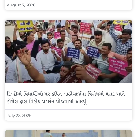
August 7, 2026
દિલ્હીમાં વિદ્યાર્થીઓ પર કથિત લાઠીચાર્જના વિરોધમાં થરાદ ખાતે
કોંગ્રેસ દ્વારા વિરોધ પ્રદર્શન યોજવામાં આવ્યું
July 22, 2026