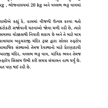
5 kg , ભોજનાલયમાં 20 kg અને વલ્લભ ભટ્ટ વાવમાં
મીએ કહ્યું કે, હાલમાં વીજળી ઉત્પન્ન કરવા થતો
ોકટી સર્જાવાની ઘટનાઓ જોવા મળી રહી છે, ત્યારે
મસ્યા ચોક્કસથી નિવારી શકાય છે અને તે માટે માત્ર
ાધામ બહુચરાજી મંદિર ટ્રસ્ટ દ્વારા સોલર રુફટોપ
જિક સંસ્થાઓ તેમજ દેવસ્થાનો માટે પ્રેરણાદાયી
ચરાજી મંદિર, વલ્લભ ભટ્ટ વાવ, યાંત્રિક ભવન તેમજ
પ સિસ્ટમ ઉભી કરી સમગ્ર સંચાલન હાથ ધર્યું છે.
બચત પણ થઈ રહી છે.