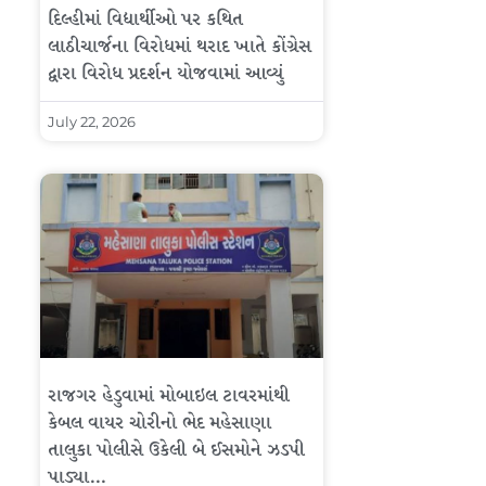
દિલ્હીમાં વિદ્યાર્થીઓ પર કથિત
લાઠીચાર્જના વિરોધમાં થરાદ ખાતે કોંગ્રેસ
દ્વારા વિરોધ પ્રદર્શન યોજવામાં આવ્યું
July 22, 2026
રાજગર હેડુવામાં મોબાઇલ ટાવરમાંથી
કેબલ વાયર ચોરીનો ભેદ મહેસાણા
તાલુકા પોલીસે ઉકેલી બે ઈસમોને ઝડપી
પાડ્યા…