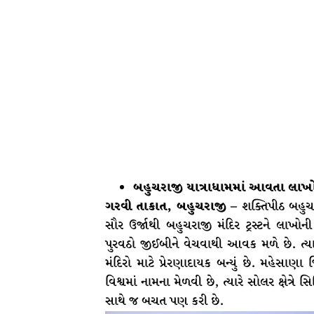
બહુચરાજી યાત્રાધામમાં આવતા લા
ગરવી તાકાત, બહુચરાજી –
શક્તિપીઠ બહુચર
સૌર ઉર્જાથી બહુચરાજી મંદિર ટ્રસ્ટને લાખ
પુરવઠો જીઈબીને વેચવાથી આવક મળે છે. ત્યા
મંદિરો માટે પ્રેરણાદાયક બન્યું છે. મહેસાણ
વિશ્વમાં નામના મેળવી છે, ત્યારે સોલર ક્ષેત્રે
સાથે જ બચત પણ કરી છે.