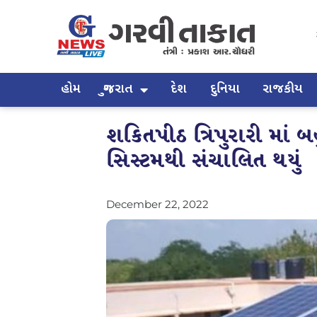
હોમ
ગુજરાત
દેશ
દુનિયા
રાજકીય
શકિતપીઠ ત્રિપુરારી માં બ
સિસ્ટમથી સંચાલિત થયું
December 22, 2022