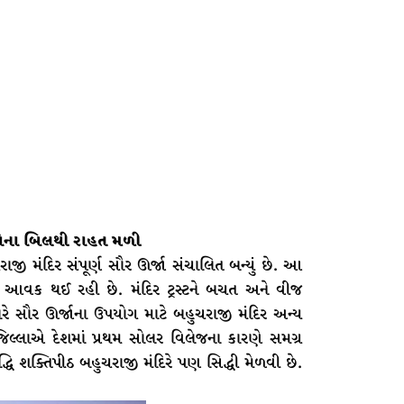
ખોના બિલથી રાહત મળી
ાજી મંદિર સંપૂર્ણ સૌર ઊર્જા સંચાલિત બન્યું છે. આ
ોની આવક થઈ રહી છે. મંદિર ટ્રસ્ટને બચત અને વીજ
રે સૌર ઊર્જાના ઉપયોગ માટે બહુચરાજી મંદિર અન્ય
ા જિલ્લાએ દેશમાં પ્રથમ સોલર વિલેજના કારણે સમગ્ર
 સિદ્ધિ શક્તિપીઠ બહુચરાજી મંદિરે પણ સિદ્ધી મેળવી છે.