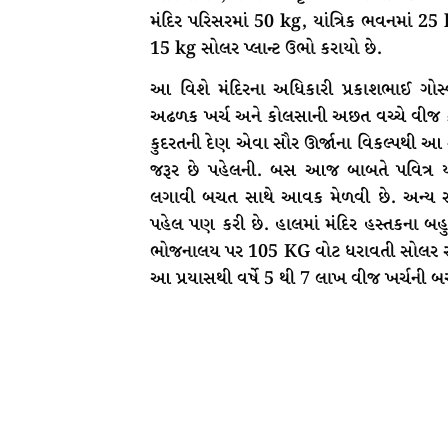
મંદિર પરિસરમાં 50 kg, યાંત્રિક ભવનમાં 2
15 kg સોલર પ્લાન્ટ ઉભો કરાયો છે.
આ વિશે મંદિરના અધિકારી પ્રકાશભાઈ ગોસ્વા
અઢળક ખર્ચ અને કોલસાની અછત વચ્ચે વીજ કટ
કુદરતની દેણ એવા સૌર ઊર્જાના વિકલ્પથી આ સ
જરૂર છે પહેલની. બસ આજ બાબતે પવિત્ર યાત્ર
લગાવી બચત સાથે આવક મેળવી છે. અન્ય સામા
પહેલ પણ કરી છે. હાલમાં મંદિર હસ્તકના બહુ
ભોજનાલય પર 105 KG વોટ ધરાવતી સોલર રુફટો
આ પ્રયાસથી વર્ષે 5 થી 7 લાખ વીજ ખર્ચની 