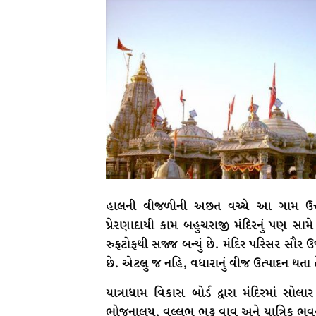
હાલની વીજળીની અછત વચ્ચે આ ગામ ઉત્ત
પ્રેરણાદાયી કામ બહુચરાજી મંદિરનું પણ સામ
રુફટોફથી સજ્જ બન્યું છે. મંદિર પરિસર સૌર ઉ
છે. એટલુ જ નહિ, વધારાનું વીજ ઉત્પાદન થત
યાત્રાધામ વિકાસ બોર્ડ દ્વારા મંદિરમાં સો
ભોજનાલય, વલ્લભ ભટ્ટ વાવ અને યાત્રિક ભવન સ