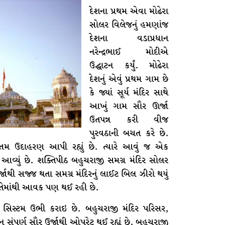
દેશના પ્રથમ એવા મોઢેરા
સોલર વિલેજનું હમણાંજ
દેશના વડાપ્રધાન
નરેન્દ્રભાઈ મોદીએ
ઉદ્ઘાટન કર્યું. મોઢેરા
દેશનું એવું પ્રથમ ગામ છે
કે જ્યાં સૂર્ય મંદિર સાથે
આખું ગામ સૌર ઊર્જા
ઉતપન્ન કરી વીજ
પુરવઠાની બચત કરે છે.
મ ઉદાહરણ આપી રહ્યું છે. ત્યારે આવું જ એક
ે આવ્યું છે. શક્તિપીઠ બહુચરાજી સમગ્ર મંદિર સોલર
ર્જાથી સજ્જ થતા સમગ્ર મંદિરનું લાઈટ બિલ ઝીરો થયું
ા તેમાંથી આવક પણ થઈ રહી છે.
લાર સિસ્ટમ ઉભી કરાઇ છે. બહુચરાજી મંદિર પરિસર,
ંપૂર્ણ સૌર ઉર્જાથી ઓપરેટ થઈ રહ્યું છે. બહુચરાજી