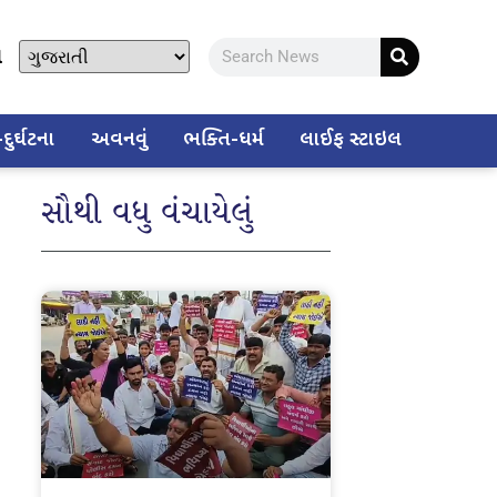
ો
ુર્ઘટના
અવનવું
ભક્તિ-ધર્મ
લાઈફ સ્ટાઇલ
સૌથી વધુ વંચાયેલું