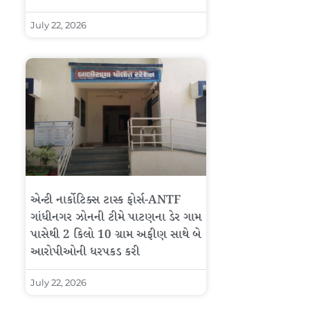
July 22, 2026
એન્ટી નાર્કોટિક્સ ટાસ્ક ફોર્સ-ANTF
ગાંધીનગર ઝોનની ટીમે પાટણના ડેર ગામ
પાસેથી 2 કિલો 10 ગ્રામ અફીણ સાથે બે
આરોપીઓની ધરપકડ કરી
July 22, 2026