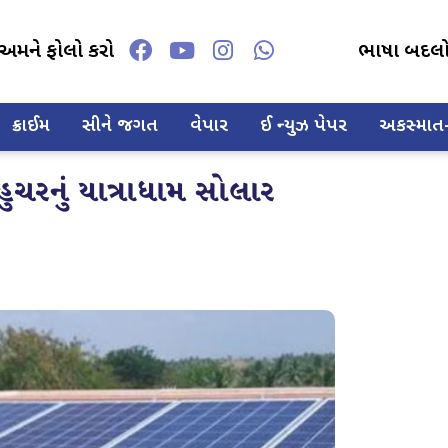
અમને ફોલો કરો
ભાષા બદલ
ક્રાઈમ
સીને જગત
વેપાર
ઈ ન્યુઝ પેપર
અકસ્માત-દ
હુચરનું યાત્રાધામ સોલાર