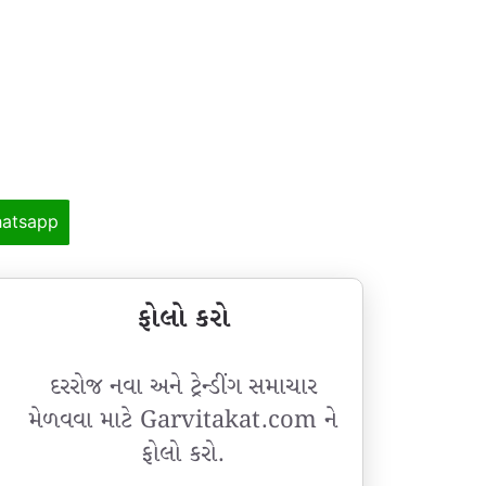
atsapp
ફોલો કરો
દરરોજ નવા અને ટ્રેન્ડીંગ સમાચાર
મેળવવા માટે Garvitakat.com ને
ફોલો કરો.