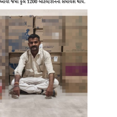
ી આવી જેમાં કુલ 1200 બોટલ/ટીનનો સમાવેશ થાય.