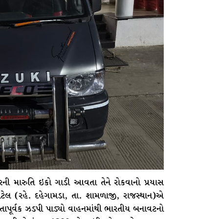
ી મારુતિ ઇકો ગાડી આવતા તેને રોકવાનો પ્રયાસ
ેલ (રહે. દહેગામડા, તા. શામળાજી, રાજસ્થાન)એ
તાપૂર્વક ઝડપી પાડ્યો વાહનમાંથી ભારતીય બનાવટનો