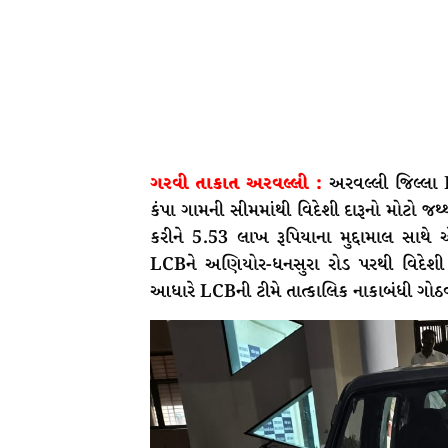
ગરવી તાકાત અરવલ્લી :
અરવલ્લી જિલ્લા
કંપા ગામની સીમમાંથી વિદેશી દારૂનો મોટો જ
કરીને 5.53 લાખ રૂપિયાના મુદ્દામાલ સાથે 
LCBને અણિયોર-ધનસુરા રોડ પરથી વિદેશી 
આધારે LCBની ટીમે તાત્કાલિક નાકાબંધી ગોઠ