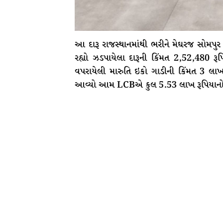
આ દારૂ રાજસ્થાનમાંથી ભરીને મેઘરજ સોમપ
રહ્યો ઝડપાયેલા દારૂની કિંમત 2,52,480 રૂ
વપરાયેલી મારુતિ ઇકો ગાડીની કિંમત 3 લા
આવ્યો આમ LCBએ કુલ 5.53 લાખ રૂપિયાનો મુ