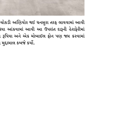
ુર ચોકડી અણિયોર થઈ ધનસુરા તરફ લાવવામાં આવી
પિયા આંકવામાં આવી આ ઉપરાંત દારૂની હેરાફેરીમાં
ખ રૂપિયા અને એક મોબાઈલ ફોન પણ જપ્ત કરવામાં
દ્દામાલ કબજે કર્યો.