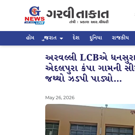
હોમ
ગુજરાત
દેશ
દુનિયા
રાજકીય
અરવલ્લી LCBએ ધનસુરા 
એદલપુરા કંપા ગામની સીમ
જથ્થો ઝડપી પાડ્યો…
May 26, 2026