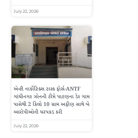
July 22, 2026
એન્ટી નાર્કોટિક્સ ટાસ્ક ફોર્સ-ANTF
ગાંધીનગર ઝોનની ટીમે પાટણના ડેર ગામ
પાસેથી 2 કિલો 10 ગ્રામ અફીણ સાથે બે
આરોપીઓની ધરપકડ કરી
July 22, 2026