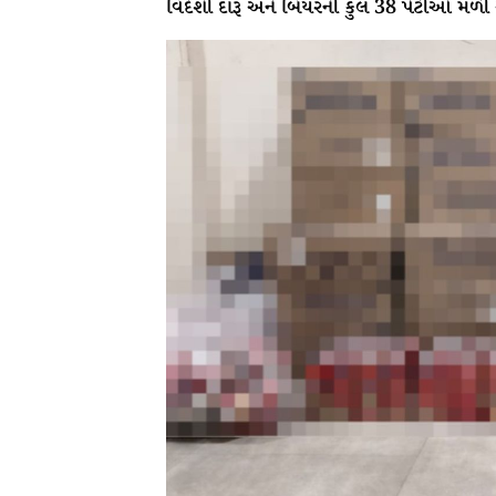
વિદેશી દારૂ અને બિયરની કુલ 38 પેટીઓ મળ