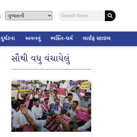
ો
ુર્ઘટના
અવનવું
ભક્તિ-ધર્મ
લાઈફ સ્ટાઇલ
સૌથી વધુ વંચાયેલું