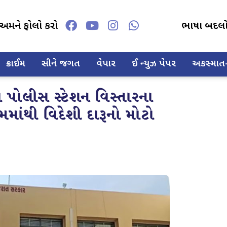
અમને ફોલો કરો
ભાષા બદલ
ક્રાઈમ
સીને જગત
વેપાર
ઈ ન્યુઝ પેપર
અકસ્માત-દ
પોલીસ સ્ટેશન વિસ્તારના
માંથી વિદેશી દારૂનો મોટો