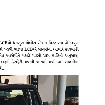
 LCBએ ધનસુરા પોલીસ સ્ટેશન વિસ્તારના એદલપુરા
થ્થો ઝડપી પાડ્યો LCBએ બાતમીના આધારે કાર્યવાહી
એક આરોપીને પકડી પાડ્યો પ્રાપ્ત માહિતી અનુસાર,
દારૂની હેરાફેરી થવાની બાતમી મળી આ બાતમીના
વી.