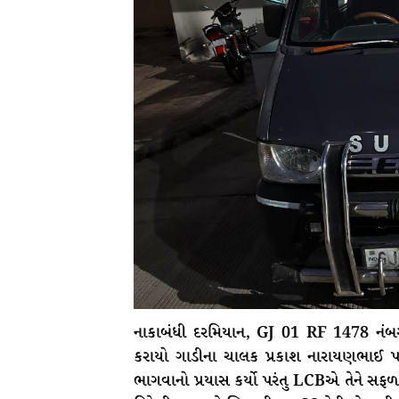
નાકાબંધી દરમિયાન, GJ 01 RF 1478 નંબરન
કરાયો ગાડીના ચાલક પ્રકાશ નારાયણભાઈ પટ
ભાગવાનો પ્રયાસ કર્યો પરંતુ LCBએ તેને સફળ