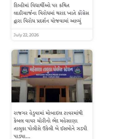
દિલ્હીમાં વિદ્યાર્થીઓ પર કથિત
લાઠીચાર્જના વિરોધમાં થરાદ ખાતે કોંગ્રેસ
દ્વારા વિરોધ પ્રદર્શન યોજવામાં આવ્યું
July 22, 2026
રાજગર હેડુવામાં મોબાઇલ ટાવરમાંથી
કેબલ વાયર ચોરીનો ભેદ મહેસાણા
તાલુકા પોલીસે ઉકેલી બે ઈસમોને ઝડપી
પાડ્યા…