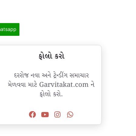
atsapp
ફોલો કરો
દરરોજ નવા અને ટ્રેન્ડીંગ સમાચાર
મેળવવા માટે Garvitakat.com ને
ફોલો કરો.