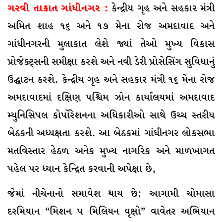
ગરવી તાકાત ગાંધીનગર :
કેન્દ્રીય ગૃહ અને સહકાર મંત્રી
અમિત શાહ ૧૬ અને ૧૭ મેના રોજ અમદાવાદ અને
ગાંધીનગરની મુલાકાત લેશે જ્યાં તેઓ મુખ્ય વિકાસ
પ્રોજેક્ટ્સની સમીક્ષા કરશે અને નવી ડેરી પ્રોસેસિંગ સુવિધાનું
ઉદ્ઘાટન કરશે. કેન્દ્રીય ગૃહ અને સહકાર મંત્રી ૧૬ મેના રોજ
અમદાવાદમાં દક્ષિણ પશ્ચિમ ઝોન કાર્યાલયમાં અમદાવાદ
મ્યુનિસિપલ કોર્પોરેશનના અધિકારીઓ સાથે ઉચ્ચ સ્તરીય
બેઠકની અધ્યક્ષતા કરશે. આ બેઠકમાં ગાંધીનગર લોકસભા
મતવિસ્તાર હેઠળ અનેક મુખ્ય નાગરિક અને માળખાગત
પહેલ પર ધ્યાન કેન્દ્રિત કરવાની અપેક્ષા છે,
જેમાં નીચેનાનો સમાવેશ થાય છે: આગામી ચોમાસા
દરમિયાન “મિશન ૫ મિલિયન વૃક્ષો” વાવેતર અભિયાન