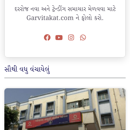
દરરોજ નવા અને ટ્રેન્ડીંગ સમાચાર મેળવવા માટે
Garvitakat.com ને ફોલો કરો.
સૌથી વધુ વંચાયેલું