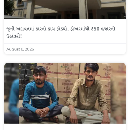
જૂની અદાવતમાં કારનો કાચ ફોડ્યો, ડ્રોઅરમાંથી ₹50 હજારની
ઉઠાંતરી!
August 8, 2026