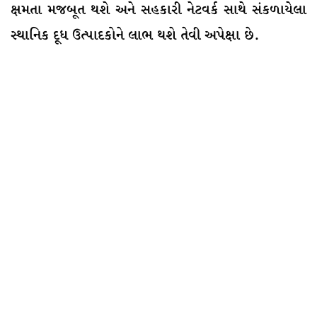
ક્ષમતા મજબૂત થશે અને સહકારી નેટવર્ક સાથે સંકળાયેલા
સ્થાનિક દૂધ ઉત્પાદકોને લાભ થશે તેવી અપેક્ષા છે.