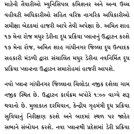
માટેની તૈયારીઓ મ્યુનિસિપલ કમિશનર અને અન્ય ઉચ્ચ
વહીવટી અધિકારીઓ સહિત વરિષ્ઠ નાગરિક અધિકારીઓ
સમીક્ષા બેઠકમાં હાજરી આપે તેવી અપેક્ષા છે. અમિત શાહ
૧૭ મેના રોજ મધુર ડેરીના દૂધ પ્રક્રિયા પ્લાન્ટનું ઉદ્ઘાટન કરશે
૧૭ મેના રોજ, અમિત શાહ ગાંધીનગર જિલ્લા દૂધ ઉત્પાદક
સહકારી મંડળી દ્વારા સંચાલિત મધુર ડેરીના નવનિર્મિત દૂધ
પ્રક્રિયા પ્લાન્ટના ઉદ્ઘાટન સમારોહમાં હાજરી આપશે.
નવો પ્લાન્ટ ગાંધીનગર જિલ્લાના ચિલોડા નજીક દશેલા ગામ
નજીક સ્થિત છે. ઉદ્ઘાટન કાર્યક્રમ બપોરે ૧:૦૦ વાગ્યે શરૂ
થવાનો છે. મુલાકાત દરમિયાન, કેન્દ્રીય ગૃહમંત્રી દૂધ પ્રક્રિયા
સુવિધાનું નિરીક્ષણ કરશે અને બાદમાં સ્થળ પર જાહેર
સભાને સંબોધન કરશે. નવા પ્લાન્ટથી પ્રદેશમાં ડેરી પ્રક્રિયા