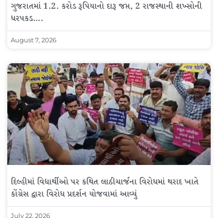
ગુજરાતમાં 1.2. કરોડ રૂપિયાનો દારૂ જપ્ત, 2 રાજસ્થાની શખ્સોની
ધરપકડ….
August 7, 2026
દિલ્હીમાં વિદ્યાર્થીઓ પર કથિત લાઠીચાર્જના વિરોધમાં થરાદ ખાતે
કોંગ્રેસ દ્વારા વિરોધ પ્રદર્શન યોજવામાં આવ્યું
July 22, 2026