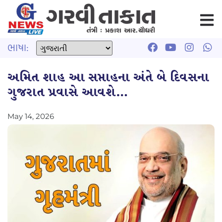
ભાષા:
અમિત શાહ આ સપ્તાહના અંતે બે દિવસના
ગુજરાત પ્રવાસે આવશે…
May 14, 2026