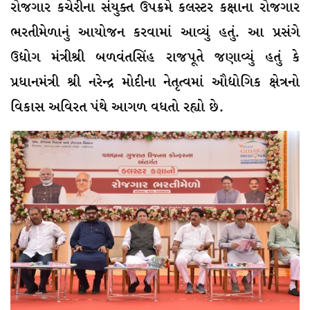
રોજગાર કચેરીના સંયુક્ત ઉપક્રમે કલસ્ટર કક્ષાના રોજગાર
ભરતીમેળાનું આયોજન કરવામાં આવ્યું હતું. આ પ્રસંગે
ઉદ્યોગ મંત્રીશ્રી બળવંતસિંહ રાજપૂતે જણાવ્યું હતું કે
પ્રધાનમંત્રી શ્રી નરેન્દ્ર મોદીના નેતૃત્વમાં ઔદ્યોગિક ક્ષેત્રનો
વિકાસ અવિરત પંથે આગળ વધતો રહ્યો છે.