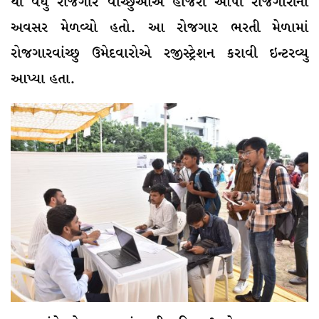
થી વધુ રોજગાર વાંચ્છુઓએ હાજરી આપી રોજગારીનો
અવસર મેળવ્યો હતો. આ રોજગાર ભરતી મેળામાં
રોજગારવાંચ્છુ ઉમેદવારોએ રજીસ્ટ્રેશન કરાવી ઇન્ટરવ્યુ
આપ્યા હતા.