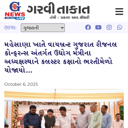
ભાષા:
મહેસાણા ખાતે વાયબ્રન્ટ ગુજરાત રીજનલ
કોન્ફરન્સ અંતર્ગત ઉદ્યોગ મંત્રીના
અધ્યક્ષસ્થાને કલસ્ટર કક્ષાનો ભરતીમેળો
યોજાયો…
October 6, 2025