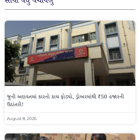
સૌથી વધુ વંચાયેલું
જૂની અદાવતમાં કારનો કાચ ફોડ્યો, ડ્રોઅરમાંથી ₹50 હજારની
ઉઠાંતરી!
August 8, 2026