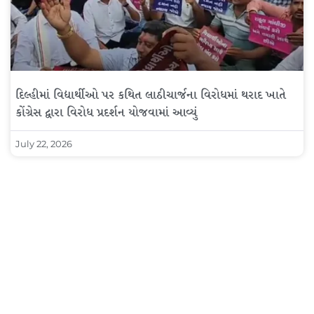
દિલ્હીમાં વિદ્યાર્થીઓ પર કથિત લાઠીચાર્જના વિરોધમાં થરાદ ખાતે
કોંગ્રેસ દ્વારા વિરોધ પ્રદર્શન યોજવામાં આવ્યું
July 22, 2026