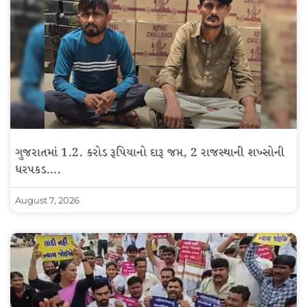
ગુજરાતમાં 1.2. કરોડ રૂપિયાનો દારૂ જપ્ત, 2 રાજસ્થાની શખ્સોની
ધરપકડ….
August 7, 2026