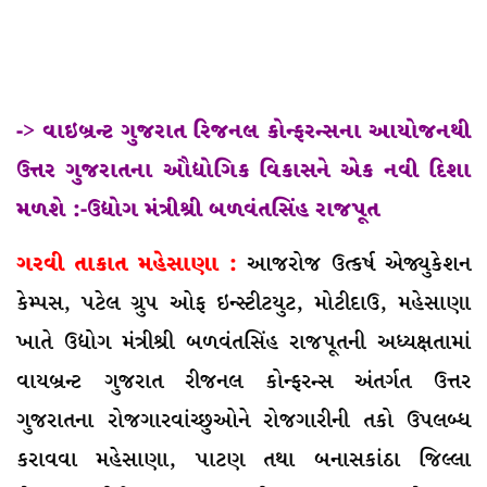
-> વાઇબ્રન્ટ ગુજરાત રિજનલ કોન્ફરન્સના આયોજનથી
ઉત્તર ગુજરાતના ઔદ્યોગિક વિકાસને એક નવી દિશા
મળશે :-ઉદ્યોગ મંત્રીશ્રી બળવંતસિંહ રાજપૂત
ગરવી તાકાત મહેસાણા :
આજરોજ ઉત્કર્ષ એજ્યુકેશન
કેમ્પસ, પટેલ ગ્રુપ ઓફ ઇન્સ્ટીટયુટ, મોટીદાઉ, મહેસાણા
ખાતે ઉદ્યોગ મંત્રીશ્રી બળવંતસિંહ રાજપૂતની અધ્યક્ષતામાં
વાયબ્રન્ટ ગુજરાત રીજનલ કોન્ફરન્સ અંતર્ગત ઉત્તર
ગુજરાતના રોજગારવાંચ્છુઓને રોજગારીની તકો ઉપલબ્ધ
કરાવવા મહેસાણા, પાટણ તથા બનાસકાંઠા જિલ્લા