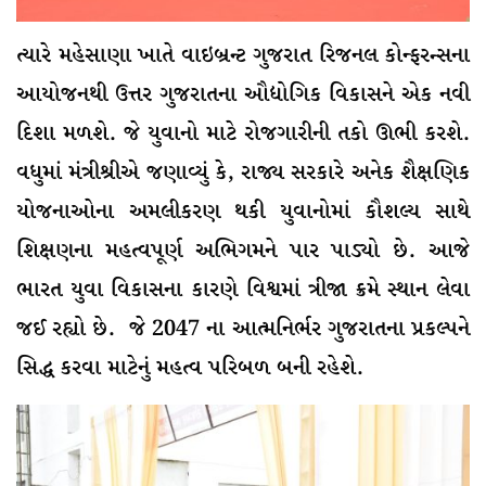
ત્યારે મહેસાણા ખાતે વાઇબ્રન્ટ ગુજરાત રિજનલ કોન્ફરન્સના
આયોજનથી ઉત્તર ગુજરાતના ઔદ્યોગિક વિકાસને એક નવી
દિશા મળશે. જે યુવાનો માટે રોજગારીની તકો ઊભી કરશે.
વધુમાં મંત્રીશ્રીએ જણાવ્યું કે, રાજ્ય સરકારે અનેક શૈક્ષણિક
યોજનાઓના અમલીકરણ થકી યુવાનોમાં કૌશલ્ય સાથે
શિક્ષણના મહત્વપૂર્ણ અભિગમને પાર પાડ્યો છે. આજે
ભારત યુવા વિકાસના કારણે વિશ્વમાં ત્રીજા ક્રમે સ્થાન લેવા
જઈ રહ્યો છે. જે 2047 ના આત્મનિર્ભર ગુજરાતના પ્રકલ્પને
સિદ્ધ કરવા માટેનું મહત્વ પરિબળ બની રહેશે.