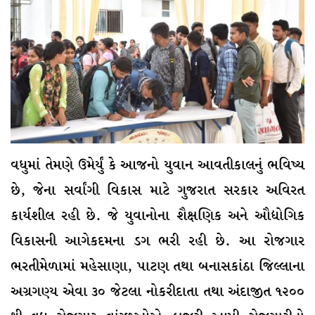
વધુમાં તેમણે ઉમેર્યું કે આજનો યુવાન આવતીકાલનું ભવિષ્ય
છે, જેના સર્વાંગી વિકાસ માટે ગુજરાત સરકાર અવિરત
કાર્યશીલ રહી છે. જે યુવાનોના શૈક્ષણિક અને ઔદ્યોગિક
વિકાસની આગેકદમના ડગ ભરી રહી છે. આ રોજગાર
ભરતીમેળામાં મહેસાણા, પાટણ તથા બનાસકાંઠા જિલ્લાના
અગ્રગણ્ય એવા ૩૦ જેટલા નોકરીદાતા તથા અંદાજીત ૧૨૦૦