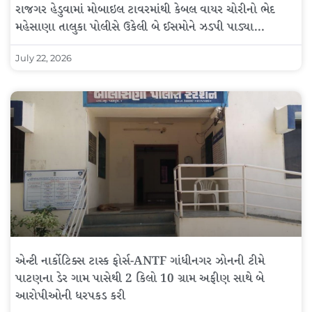
રાજગર હેડુવામાં મોબાઇલ ટાવરમાંથી કેબલ વાયર ચોરીનો ભેદ
મહેસાણા તાલુકા પોલીસે ઉકેલી બે ઈસમોને ઝડપી પાડ્યા…
July 22, 2026
એન્ટી નાર્કોટિક્સ ટાસ્ક ફોર્સ-ANTF ગાંધીનગર ઝોનની ટીમે
પાટણના ડેર ગામ પાસેથી 2 કિલો 10 ગ્રામ અફીણ સાથે બે
આરોપીઓની ધરપકડ કરી