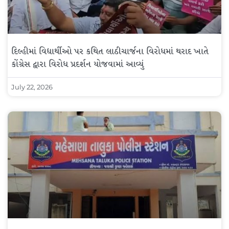
દિલ્હીમાં વિદ્યાર્થીઓ પર કથિત લાઠીચાર્જના વિરોધમાં થરાદ ખાતે
કોંગ્રેસ દ્વારા વિરોધ પ્રદર્શન યોજવામાં આવ્યું
July 22, 2026