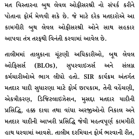
મત વિસ્તારના બુથ લેવલ ઓફીસરશ્રી નો સંપર્ક કરીને
પોતાના ફોર્મ મેળવી શકે છે. જે માટે દરેક મતદારોએ આ
કામગીરી બુથ લેવલ ઓફીસરશ્રી ઓને સાથ સહકાર
આપવા તંત્ર તરફથી વિનંતી કરવામાં આવેલ છે.
તાલીમમાં તાલુકાના ચૂંટણી અધિકારીઓ, બૂથ લેવલ
ઓફિસર્સ (BLOs), સુપરવાઇઝર્સ અને સંલગ્ન
કર્મચારીઓએ ભાગ લીધો હતો. SIR કાર્યક્રમ અંતર્ગત
મતદાર યાદી સુધારણા માટે ફોર્મ છાપકામ, તેની વહેંચણી,
એકત્રીકરણ, ડિજિટલાઇઝેશન, મુસદ્દા મતદાર યાદીની
પ્રસિદ્ધિ, હક્ક દાવા તથા વાંધા અરજીઓનો નિકાલ અને
મતદાર યાદીની આખરી પ્રસિદ્ધિ જેવી મહત્વપૂર્ણ કામગીરી
હાથ ધરવામાં આવશે. તાલીમ દરમિયાન ફોર્મ ભરવાની રીત,