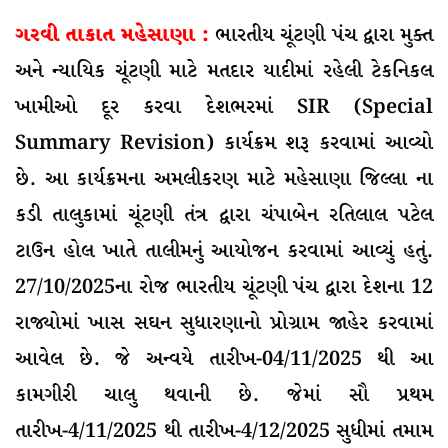
ગરવી તાકાત મહેસાણા :
ભારતીય ચૂંટણી પંચ દ્વારા મુક્ત
અને ન્યાયિક ચૂંટણી માટે મતદાર યાદીમાં રહેલી ટેકનિકલ
ખામીઓ દૂર કરવા દેશભરમાં SIR (Special
Summary Revision) કાર્યક્રમ શરૂ કરવામાં આવ્યો
છે. આ કાર્યક્રમના અમલીકરણ માટે મહેસાણા જિલ્લા ના
કડી તાલુકામાં ચૂંટણી તંત્ર દ્વારા ચંપાબેન રતિલાલ પટેલ
ટાઉન હોલ ખાતે તાલીમનું આયોજન કરવામાં આવ્યું હતું.
27/10/2025ના રોજ ભારતીય ચૂંટણી પંચ દ્વારા દેશના 12
રાજ્યોમાં ખાસ સઘન સુધારણાનો પ્રોગ્રામ જાહેર કરવામાં
આવેલ છે. જે અન્વયે તારીખ-04/11/2025 થી આ
કામગીરી ચાલુ થવાની છે. જેમાં સૌ પ્રથમ
તારીખ-4/11/2025 થી તારીખ-4/12/2025 સુધીમાં તમામ