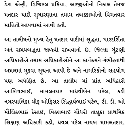
ડેટા એન્ટ્રી, ડિજિટલ પ્રક્રિયા, અરજીઓનો નિકાલ તેમજ
મતદાર યાદી સુધારણાના તમામ તબક્કાઓની વિગતવાર
માહિતી આપવામાં આવી હતી.
આ તાલીમનો મુખ્ય હેતુ મતદાર યાદીમાં શુદ્ધતા, પારદર્શિતા
અને સમયબદ્ધતા જાળવી રાખવાનો છે. જિલ્લા ચૂંટણી
અધિકારીએ તમામ અધિકારીઓને આ કાર્યક્રમને ગંભીરતાથી
અમલમાં મૂકવા સૂચના આપી છે અને નાગરિકોનો સહયોગ
પણ અપેક્ષિત છે. આ તાલીમ માં પ્રાંત અધિકારી
આશિષભાઈ, મામલતદાર માધવીબેન પટેલ, કડી
નગરપાલિકા ચીફ ઓફિસર સિદ્ધાર્થભાઈ પટેલ, ટી. ડી. ઓ
મૌલિકભાઈ દેસાઈ, વિઠલભાઈ ચૌધરી તાલુકા પ્રાથમિક
શિક્ષણ અધિકારી કડી, ધવલ પટેલ નાયબ મામલતદાર,