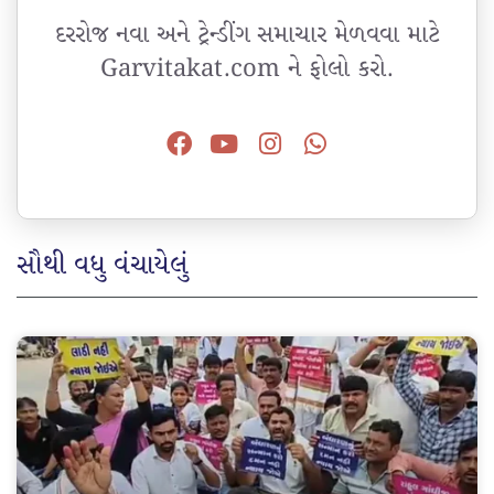
દરરોજ નવા અને ટ્રેન્ડીંગ સમાચાર મેળવવા માટે
Garvitakat.com ને ફોલો કરો.
સૌથી વધુ વંચાયેલું