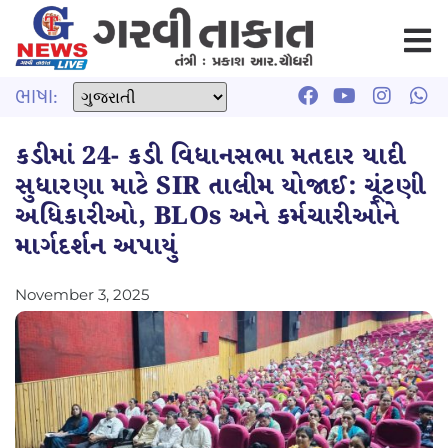
ભાષા:
કડીમાં 24- કડી વિધાનસભા મતદાર યાદી
સુધારણા માટે SIR તાલીમ યોજાઈ: ચૂંટણી
અધિકારીઓ, BLOs અને કર્મચારીઓને
માર્ગદર્શન અપાયું
November 3, 2025