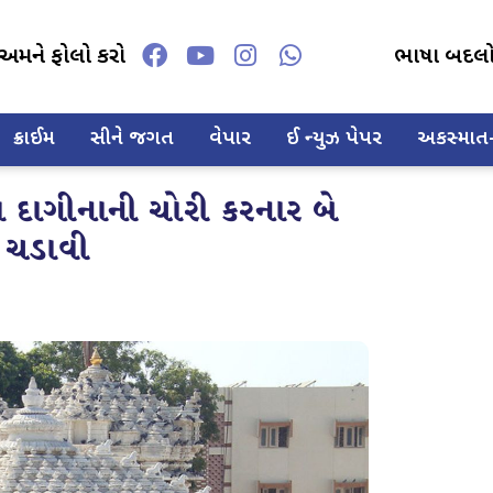
અમને ફોલો કરો
ભાષા બદલ
ક્રાઈમ
સીને જગત
વેપાર
ઈ ન્યુઝ પેપર
અકસ્માત-દ
ના દાગીનાની ચોરી કરનાર બે
થે ચડાવી