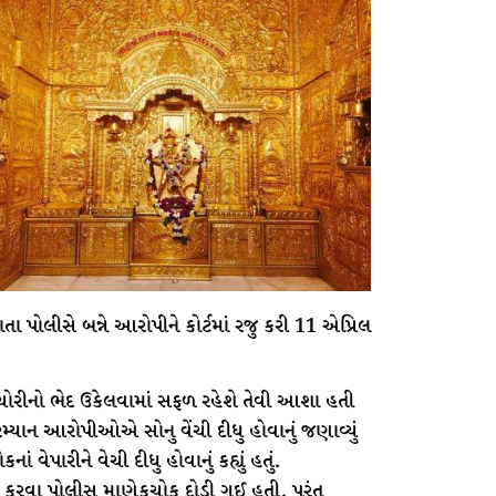
તા પોલીસે બન્ને આરોપીને કોર્ટમાં રજુ કરી 11 એપ્રિલ
રીનો ભેદ ઉકેલવામાં સફળ રહેશે તેવી આશા હતી
રમ્યાન આરોપીઓએ સોનુ વેંચી દીધુ હોવાનું જણાવ્યું
 વેપારીને વેચી દીધુ હોવાનું કહ્યું હતું.
રવા પોલીસ માણેકચોક દોડી ગઈ હતી. પરંતુ