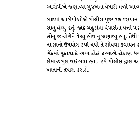
આરોપીએ જણાવ્યા મુજબના વેપારી મળી આવ્ય
બાદમાં આરોપીઓએ પોલીસ પૂછપરછ દરમ્યાન ફેરવ
સોનુ વેંચ્યુ હતું. જોકે મહુડીના વેપારીનો પત્ત
સોનુ જ ચોરીને વેચ્યુ હોવાનું જણાવ્યું હતું.
નાણાનો ઉપયોગ કયાં થયો તે શોધવા કવાયત હા
બેંકમાં મુકાયા કે અન્ય કોઈ જગ્યાએ રોકાણ થ
રીમાન્ડ પુરા થઈ ગયા હતા. હવે પોલીસ દ્વાર
ખાતાની તપાસ કરાશે.