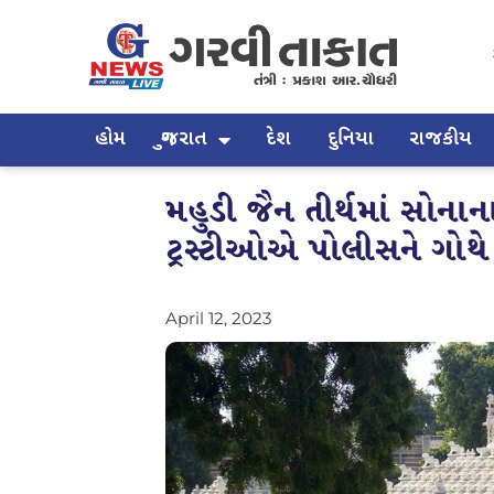
હોમ
ગુજરાત
દેશ
દુનિયા
રાજકીય
મહુડી જૈન તીર્થમાં સોના
ટ્રસ્ટીઓએ પોલીસને ગો
April 12, 2023