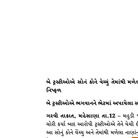
બે ટ્રસ્ટીઓએ સોનં કોને વેચ્યું તેમાંથી મ
નિષ્ફળ
બે ટ્રસ્ટીઓએ ભગવાનને ભેટમાં અપાયેલા સ
ગરવી તાકાત, મહેસાણા તા.12 –
મહુડી જ
ચોરી કર્યા બાદ આરોપી ટ્રસ્ટીઓએ તેને વેચ
આ સોનું કોને વેંચ્યુ અને તેમાંથી મળેલા નાણા