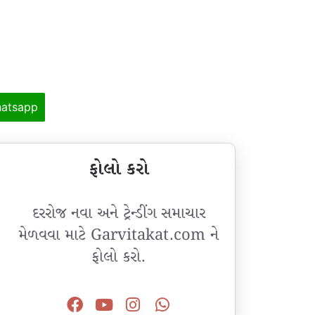
atsapp
ફોલો કરો
દરરોજ નવા અને ટ્રેન્ડીંગ સમાચાર
મેળવવા માટે Garvitakat.com ને
ફોલો કરો.