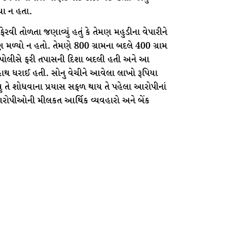
ા ન હતા.
ી તોળતા જણાવ્યું હતું કે તેમણ મહુડીના વેપારીને
ો પણ મળ્યો ન હતો. તેમણે 800 ગ્રામના બદલે 400 ગ્રામ
 તેથી પોલીસે ફરી તપાસની દિશા બદલી હતી અને આ
થ ધરાઈ હતી. સોનુ વેચીને આવેલા લાખો રૂપિયા
યુ તે શોધવાના પ્રયાસ સફળ થાય તે પહેલા આરોપીનાં
ા આરોપીઓની મીલકત આર્થિક વ્યવહારો અને બેંક