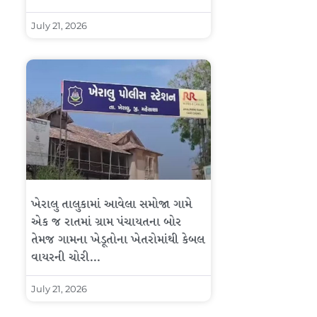
July 21, 2026
ખેરાલુ તાલુકામાં આવેલા સમોજા ગામે
એક જ રાતમાં ગ્રામ પંચાયતના બોર
તેમજ ગામના ખેડૂતોના ખેતરોમાંથી કેબલ
વાયરની ચોરી…
July 21, 2026