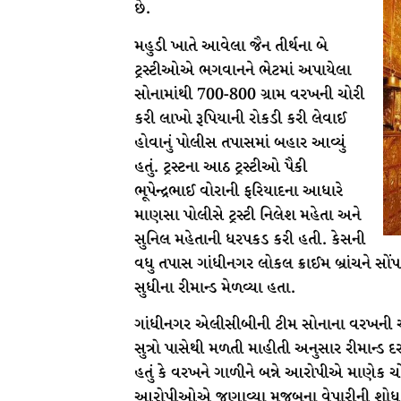
છે.
મહુડી ખાતે આવેલા જૈન તીર્થના બે
ટ્રસ્ટીઓએ ભગવાનને ભેટમાં અપાયેલા
સોનામાંથી 700-800 ગ્રામ વરખની ચોરી
કરી લાખો રૂપિયાની રોકડી કરી લેવાઈ
હોવાનું પોલીસ તપાસમાં બહાર આવ્યું
હતું. ટ્રસ્ટના આઠ ટ્રસ્ટીઓ પૈકી
ભૂપેન્દ્રભાઈ વોરાની ફરિયાદના આધારે
માણસા પોલીસે ટ્રસ્ટી નિલેશ મહેતા અને
સુનિલ મહેતાની ધરપકડ કરી હતી. કેસની
વધુ તપાસ ગાંધીનગર લોકલ ક્રાઈમ બ્રાંચને સોંપા
સુધીના રીમાન્ડ મેળવ્યા હતા.
ગાંધીનગર એલીસીબીની ટીમ સોનાના વરખની ચો
સુત્રો પાસેથી મળતી માહીતી અનુસાર રીમાન્ડ દ
હતું કે વરખને ગાળીને બન્ને આરોપીએ માણેક ચોકનાં
આરોપીઓએ જણાવ્યા મુજબના વેપારીની શોધ ક