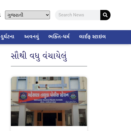
ો
ુર્ઘટના
અવનવું
ભક્તિ-ધર્મ
લાઈફ સ્ટાઇલ
સૌથી વધુ વંચાયેલું