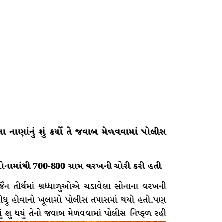
ળેલા નાણાંનું શું કર્યો તે જવાબ મેળવવામાં પોલીસ
ોનામાંથી 700-800 ગ્રામ વરખની ચોરી કરી હતી
ૈન તીર્થમાં શ્રધ્ધાળુઓએ ચડાવેલા સોનાના વરખની
ી દીધુ હોવાનો ખૂલાસો પોલીસ તપાસમાં થયો હતો.પણ
ંનું શુ થયું તેનો જવાબ મેળવવામાં પોલીસ નિષ્ફળ રહી