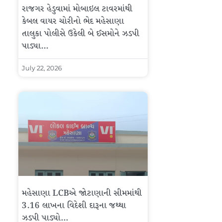
રાજગર હેડુવામાં મોબાઇલ ટાવરમાંથી
કેબલ વાયર ચોરીનો ભેદ મહેસાણા
તાલુકા પોલીસે ઉકેલી બે ઈસમોને ઝડપી
પાડ્યા…
July 22, 2026
મહેસાણા LCBએ જોટાણાની સીમમાંથી
3.16 લાખના વિદેશી દારૂના જથ્થા
ઝડપી પાડ્યો…